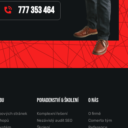
777 353 464
BU
PORADENSTVÍ & ŠKOLENÍ
O NÁS
bových stránek
Komplexní řešení
O firmě
shopů
Nezávislý audit SEO
Comerto tým
systém
Školení
Reference