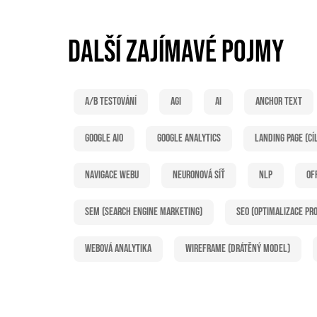
DALŠÍ ZAJÍMAVÉ POJMY
A/B testování
AGI
AI
Anchor text
Google AIO
Google Analytics
Landing page (cí
Navigace webu
Neuronová síť
NLP
Of
SEM (Search Engine Marketing)
SEO (optimalizace pr
Webová analytika
Wireframe (drátěný model)