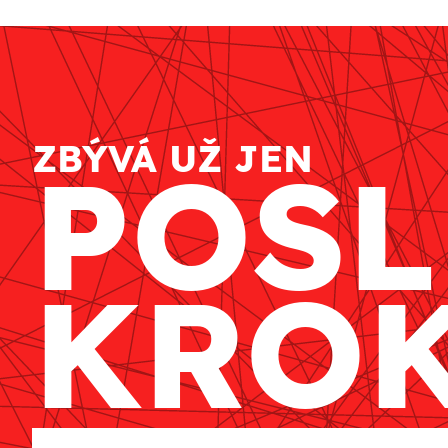
ONLINE MAR
ZBÝVÁ UŽ JEN
POSL
TVORBA WE
KRO
PORADENSTV
REFERENCE