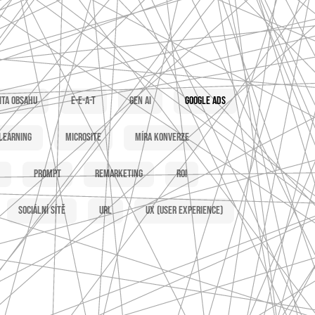
ita obsahu
E-E-A-T
Gen AI
Google Ads
learning
Microsite
Míra konverze
Prompt
Remarketing
ROI
Sociální sítě
URL
UX (user experience)