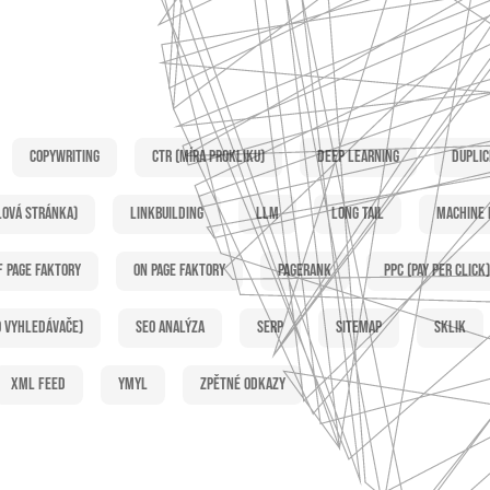
Copywriting
CTR (míra prokliku)
Deep learning
Duplic
lová stránka)
Linkbuilding
LLM
Long tail
Machine 
f page faktory
On page faktory
PageRank
PPC (Pay per click)
o vyhledávače)
SEO analýza
SERP
Sitemap
Sklik
XML feed
YMYL
Zpětné odkazy