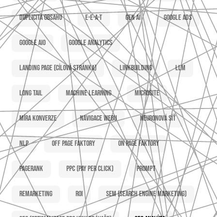
Duplicita obsahu
E-E-A-T
Gen AI
Google Ads
Google AIO
Google Analytics
Landing page (cílová stránka)
Linkbuilding
LLM
Long tail
Machine learning
Microsite
Míra konverze
Navigace webu
Neuronová síť
NLP
Off page faktory
On page faktory
PageRank
PPC (Pay per click)
Prompt
Remarketing
ROI
SEM (Search Engine Marketing)