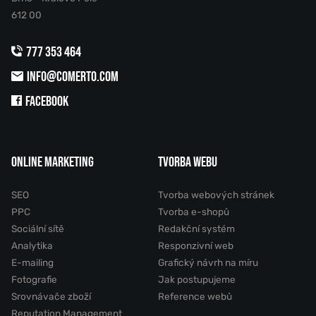
612 00
777 353 464
INFO@COMERTO.COM
FACEBOOK
ONLINE MARKETING
TVORBA WEBU
SEO
Tvorba webových stránek
PPC
Tvorba e-shopů
Sociální sítě
Redakční systém
Analytika
Responzivní web
E-mailing
Grafický návrh na míru
Fotografie
Jak postupujeme
Srovnávače zboží
Reference webů
Reputation Management