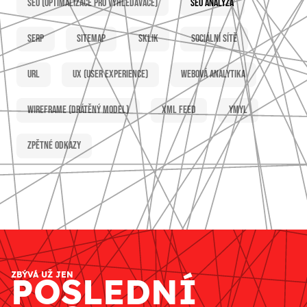
SEO (optimalizace pro vyhledávače)
SEO analýza
SERP
Sitemap
Sklik
Sociální sítě
URL
UX (user experience)
Webová analytika
Wireframe (drátěný model)
XML feed
YMYL
Zpětné odkazy
ZBÝVÁ UŽ JEN
POSLEDNÍ