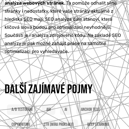
analýza webových stránek
. Ta pomůže odhalit silné
777 353 464
stránky i nedostatky, které vaše stránky aktuálně z
hlediska
SEO
mají. SEO analýza dále stanoví, která
klíčová slova budou pro optimalizaci nevhodnější.
Součástí je i analýza zdrojového kódu. Na základě SEO
analýzy je pak možné zahájit práce na samotné
optimalizaci pro vyhledávače.
DALŠÍ ZAJÍMAVÉ POJMY
A/B testování
AGI
AI
Anchor text
Copywriting
CTR (míra prokliku)
Deep learning