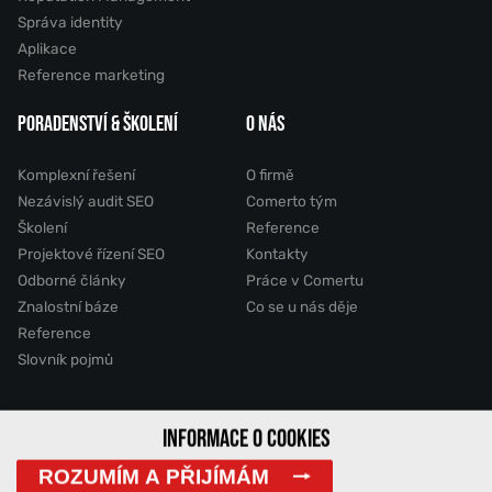
Správa identity
Aplikace
Reference marketing
PORADENSTVÍ & ŠKOLENÍ
O NÁS
Komplexní řešení
O firmě
Nezávislý audit SEO
Comerto tým
Školení
Reference
Projektové řízení SEO
Kontakty
Odborné články
Práce v Comertu
Znalostní báze
Co se u nás děje
Reference
Slovník pojmů
INFORMACE O COOKIES
2011 - 2026 © Comerto, s.r.o.
ROZUMÍM A PŘIJÍMÁM
Mapa stránek
GDPR
Cookies
Vyhledávání
DemoWeb