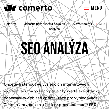
MENU
ONLINE MARKETING
Comerto
/
Odborné poradenství & školení
/
Slovník pojmů
/
SEO
analýza
TVORBA WEBU
SEO ANALÝZA
PORADENSTVÍ & ŠKOLENÍ
REFERENCE
O NÁS
Chcete-li stanout ve výsledcích internetových
vyhledávačů na vyšších pozicích, svěřte své stránky
KONTAKTY
odborníkům v oblasti optimalizace pro vyhledávače.
Jedním z prvních kroků, které provedou, bude
SEO