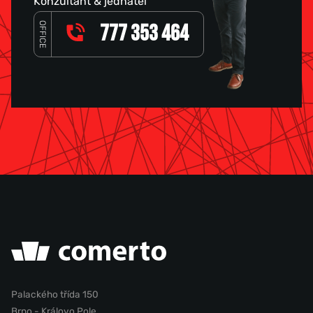
Konzultant & jednatel
OFFICE
777 353 464
Palackého třída 150
Brno - Královo Pole