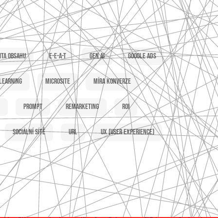
ita obsahu
E-E-A-T
Gen AI
Google Ads
learning
Microsite
Míra konverze
Prompt
Remarketing
ROI
Sociální sítě
URL
UX (user experience)