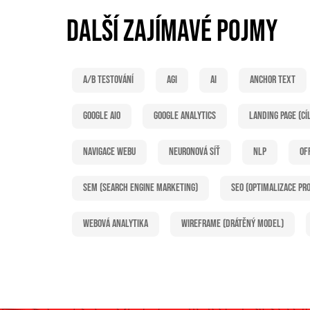
DALŠÍ ZAJÍMAVÉ POJMY
A/B testování
AGI
AI
Anchor text
Google AIO
Google Analytics
Landing page (cí
Navigace webu
Neuronová síť
NLP
Of
SEM (Search Engine Marketing)
SEO (optimalizace pr
Webová analytika
Wireframe (drátěný model)