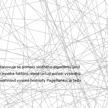
anovuje se pomocí složitého algoritmu, jenž
z mnoha faktorů, které určují pořadí výsledků
 dosáhnout vysoké hodnoty PageRanku, je tedy