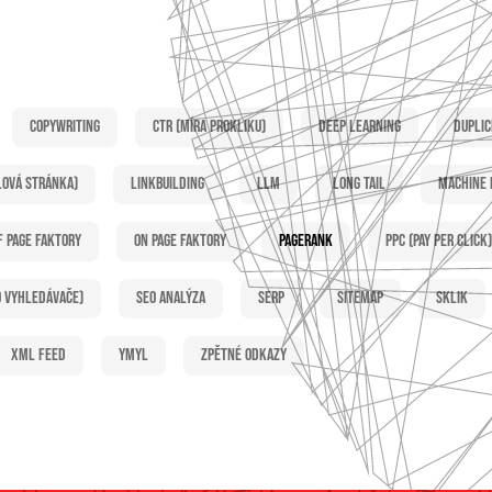
Copywriting
CTR (míra prokliku)
Deep learning
Duplic
lová stránka)
Linkbuilding
LLM
Long tail
Machine 
f page faktory
On page faktory
PageRank
PPC (Pay per click)
o vyhledávače)
SEO analýza
SERP
Sitemap
Sklik
XML feed
YMYL
Zpětné odkazy