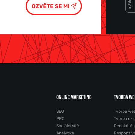
OFFICE
ONLINE MARKETING
TVORBA WE
SEO
Tvorba we
PPC
Tvorba e-
Sociální sítě
Redakční 
Analytika
Responziv