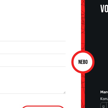
VO
NEBO
Mar
Konz