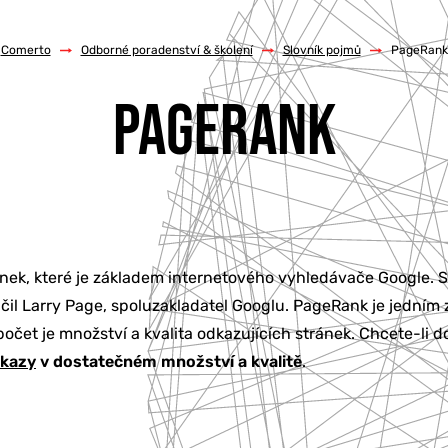
Comerto
/
Odborné poradenství & školení
/
Slovník pojmů
/
PageRank
PAGERANK
k, které je základem internetového vyhledávače Google. St
čil Larry Page, spoluzakladatel Googlu. PageRank je jedním 
očet je množství a kvalita odkazujících stránek. Chcete-li
dkazy
v dostatečném množství a kvalitě
.