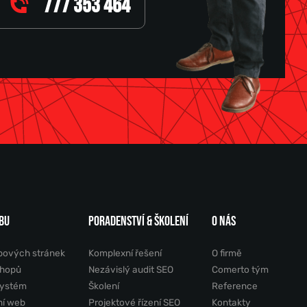
777 353 464
BU
PORADENSTVÍ & ŠKOLENÍ
O NÁS
bových stránek
Komplexní řešení
O firmě
shopů
Nezávislý audit SEO
Comerto tým
systém
Školení
Reference
ní web
Projektové řízení SEO
Kontakty