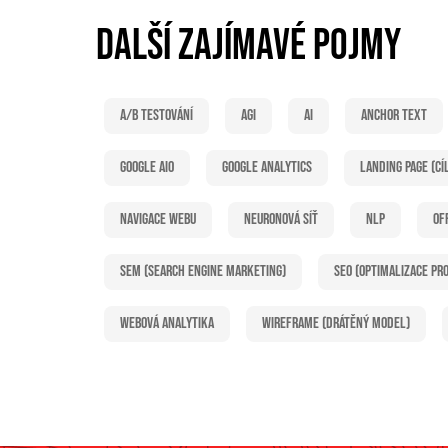
DALŠÍ ZAJÍMAVÉ POJMY
A/B testování
AGI
AI
Anchor text
Google AIO
Google Analytics
Landing page (cí
Navigace webu
Neuronová síť
NLP
Of
SEM (Search Engine Marketing)
SEO (optimalizace pr
Webová analytika
Wireframe (drátěný model)