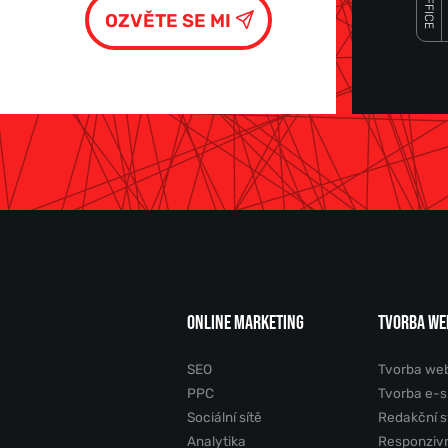
OFFICE
ONLINE MARKETING
TVORBA WE
SEO
Tvorba we
PPC
Tvorba e-
Sociální sítě
Redakční 
Analytika
Responziv