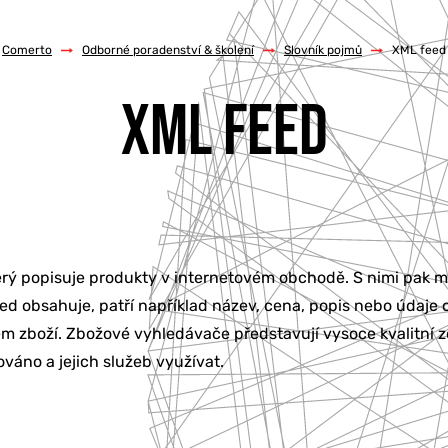
Comerto
/
Odborné poradenství & školení
/
Slovník pojmů
/
XML feed
XML FEED
erý popisuje produkty v internetovém obchodě. S nimi pak 
eed obsahuje, patří například název, cena, popis nebo údaje
m zboží. Zbožové vyhledávače představují vysoce kvalitní z
áno a jejich služeb využívat.