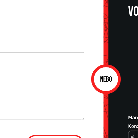
VO
NEBO
Mar
Konz