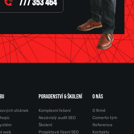
777 353 464
BU
PORADENSTVÍ & ŠKOLENÍ
O NÁS
bových stránek
Komplexní řešení
O firmě
shopů
Nezávislý audit SEO
Comerto tým
systém
Školení
Reference
ní web
Projektové řízení SEO
Kontakty