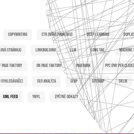
Copywriting
CTR (míra prokliku)
Deep learning
Duplic
lová stránka)
Linkbuilding
LLM
Long tail
Machine 
f page faktory
On page faktory
PageRank
PPC (Pay per click)
o vyhledávače)
SEO analýza
SERP
Sitemap
Sklik
XML feed
YMYL
Zpětné odkazy