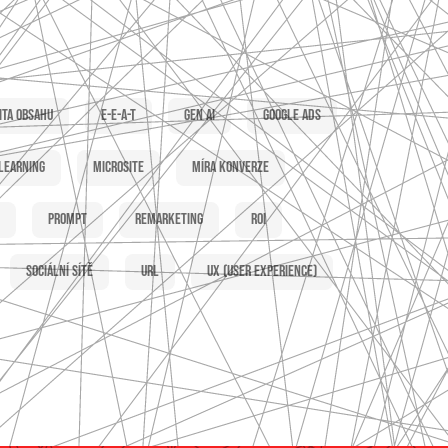
ita obsahu
E-E-A-T
Gen AI
Google Ads
learning
Microsite
Míra konverze
Prompt
Remarketing
ROI
Sociální sítě
URL
UX (user experience)