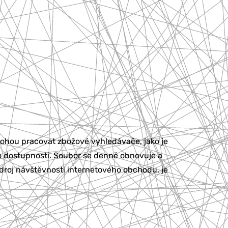
mohou pracovat zbožové vyhledávače, jako je
 o dostupnosti. Soubor se denně obnovuje a
droj návštěvnosti internetového obchodu, je