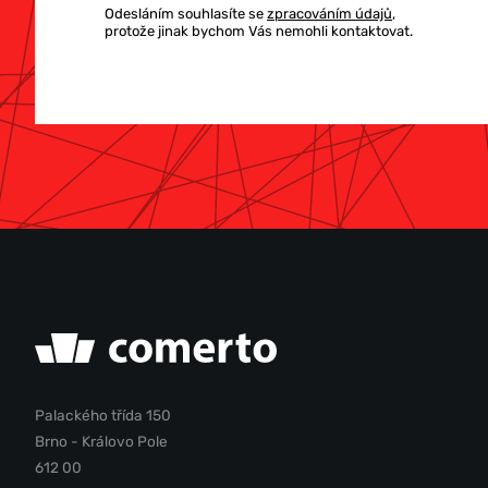
Odesláním souhlasíte se
zpracováním údajů
,
protože jinak bychom Vás nemohli kontaktovat.
Palackého třída 150
Brno - Královo Pole
612 00