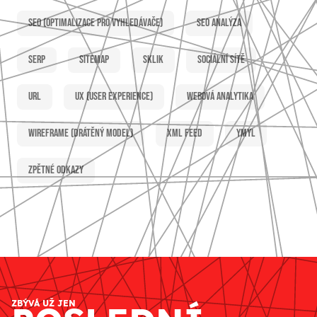
SEO (optimalizace pro vyhledávače)
SEO analýza
SERP
Sitemap
Sklik
Sociální sítě
URL
UX (user experience)
Webová analytika
Wireframe (drátěný model)
XML feed
YMYL
Zpětné odkazy
ZBÝVÁ UŽ JEN