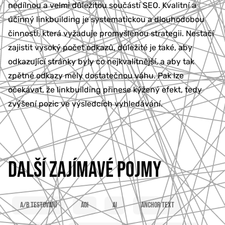
nedílnou a velmi důležitou součástí SEO. Kvalitní a
777 353 464
účinný linkbuilding je systematickou a dlouhodobou
činností, která vyžaduje promyšlenou strategii. Nestačí
zajistit vysoký počet odkazů, důležité je také, aby
odkazující stránky byly co nejkvalitnější, a aby tak
zpětné odkazy měly dostatečnou váhu. Pak lze
očekávat, že linkbuilding přinese kýžený efekt, tedy
zvýšení pozic ve výsledcích vyhledávání.
DALŠÍ ZAJÍMAVÉ POJMY
A/B testování
AGI
AI
Anchor text