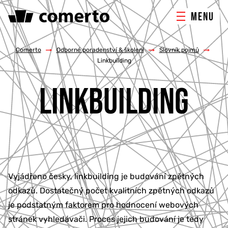
MENU
ONLINE MARKETING
Comerto
/
Odborné poradenství & školení
/
Slovník pojmů
/
Linkbuilding
TVORBA WEBU
LINKBUILDING
PORADENSTVÍ & ŠKOLENÍ
REFERENCE
O NÁS
Vyjádřeno česky, linkbuilding je budování zpětných
odkazů. Dostatečný počet kvalitních zpětných odkazů
KONTAKTY
je podstatným faktorem pro hodnocení webových
stránek vyhledávači. Proces jejich budování je tedy