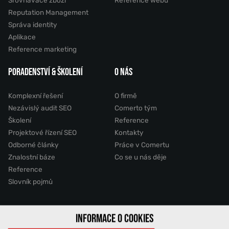
Reputation Management
Správa identity
Aplikace
Reference marketing
PORADENSTVÍ & ŠKOLENÍ
O NÁS
Komplexní řešení
O firmě
Nezávislý audit SEO
Comerto tým
Školení
Reference
Projektové řízení SEO
Kontakty
Odborné články
Práce v Comertu
Znalostní báze
Co se u nás děje
Reference
Slovník pojmů
INFORMACE O COOKIES
2011 - 2026 © Comerto, s.r.o.