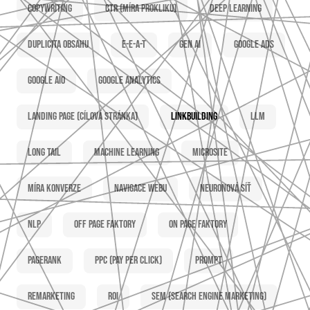
Copywriting
CTR (míra prokliku)
Deep learning
Duplicita obsahu
E-E-A-T
Gen AI
Google Ads
Google AIO
Google Analytics
Landing page (cílová stránka)
Linkbuilding
LLM
Long tail
Machine learning
Microsite
Míra konverze
Navigace webu
Neuronová síť
NLP
Off page faktory
On page faktory
PageRank
PPC (Pay per click)
Prompt
Remarketing
ROI
SEM (Search Engine Marketing)