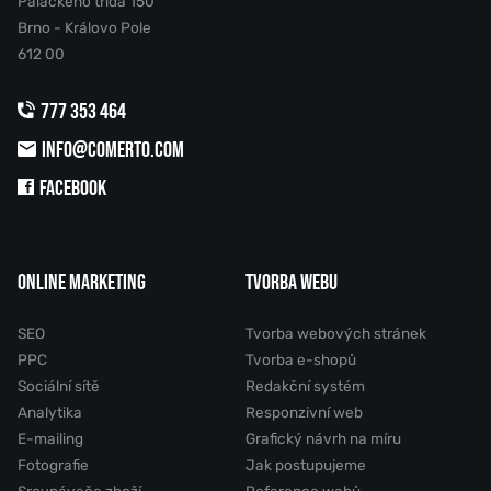
Palackého třída 150
Brno - Královo Pole
612 00
777 353 464
INFO@COMERTO.COM
FACEBOOK
ONLINE MARKETING
TVORBA WEBU
SEO
Tvorba webových stránek
PPC
Tvorba e-shopů
Sociální sítě
Redakční systém
Analytika
Responzivní web
E-mailing
Grafický návrh na míru
Fotografie
Jak postupujeme
Srovnávače zboží
Reference webů