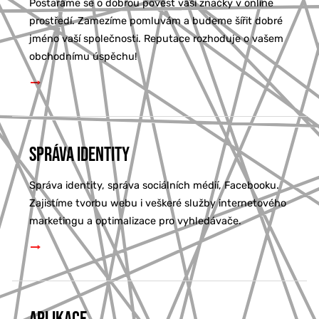
Postaráme se o dobrou pověst vaší značky v online
prostředí. Zamezíme pomluvám a budeme šířit dobré
jméno vaší společnosti. Reputace rozhoduje o vašem
obchodnímu úspěchu!
Správa identity
Správa identity, správa sociálních médií, Facebooku.
Zajistíme tvorbu webu i veškeré služby internetového
marketingu a optimalizace pro vyhledávače.