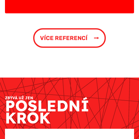
VÍCE REFERENCÍ
ZBÝVÁ UŽ JEN
POSLEDNÍ
KROK