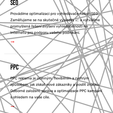
SEO
Provádíme optimalizaci pro vyhledávače neboli SEO.
Zaměřujeme se na skutečné výsledky 📈 a vytváříme
promyšlená řešení zvýšení vyhledatelnosti na
Internetu pro podporu vašeho podnikání.
PPC
PPC reklama je účinným, flexibilním a rychlým
způsobem, jak získat nové zákazníky a posílit značku.
Odborné založení, správa a optimalizace PPC kampaní
s ohledem na vaše cíle.