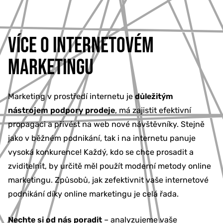
VÍCE O INTERNETOVÉM
MARKETINGU
Marketing v prostředí internetu je
důležitým
nástrojem podpory prodeje
, má zajistit efektivní
propagaci a přivést na web nové návštěvníky. Stejně
jako v běžném podnikání, tak i na internetu panuje
vysoká konkurence! Každý, kdo se chce prosadit a
zviditelnit, by určitě měl použít moderní metody online
marketingu. Způsobů, jak zefektivnit vaše internetové
podnikání díky online marketingu je celá řada.
Nechte si od nás poradit
– analyzujeme vaše