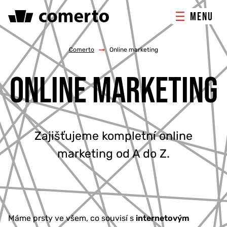
MENU
ONLINE MARKETING
Comerto
/
Online marketing
ONLINE MARKETING
TVORBA WEBU
PORADENSTVÍ & ŠKOLENÍ
Zajišťujeme kompletní online
REFERENCE
marketing od A do Z.
O NÁS
KONTAKTY
Máme prsty ve všem, co souvisí s
internetovým