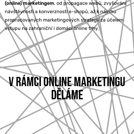
(online) marketingem
, od propagace webů, zvyšování
777 353 464
návštěvnosti a konverznosti e-shopů, až k návrhu
propracovaných marketingových strategií za účelem
vstupu na zahraniční i domácí online trhy.
V RÁMCI ONLINE MARKETINGU
DĚLÁME