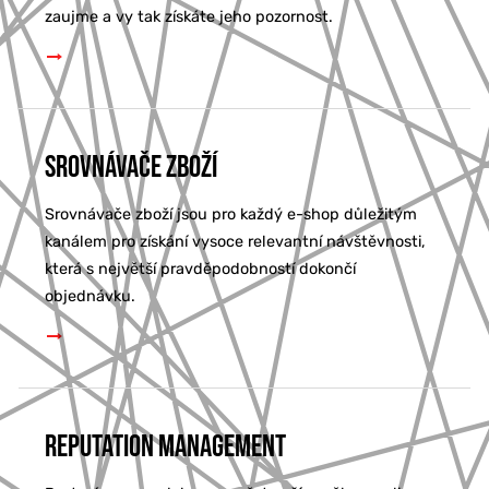
zaujme a vy tak získáte jeho pozornost.
Srovnávače zboží
Srovnávače zboží jsou pro každý e-shop důležitým
kanálem pro získání vysoce relevantní návštěvnosti,
která s největší pravděpodobností dokončí
objednávku.
Reputation Management