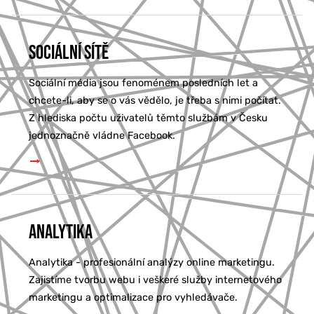
Sociální sítě
Sociální média jsou fenoménem posledních let a
chcete-li, aby se o vás vědělo, je třeba s nimi počítat.
Z hlediska počtu uživatelů těmto službám v Česku
jednoznačně vládne Facebook.
Analytika
Analytika - profesionální analýzy online marketingu.
Zajistíme tvorbu webu i veškeré služby internetového
marketingu a optimalizace pro vyhledávače.