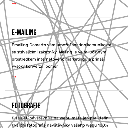
E-mailing
Emailing Comerto vám umožní snadno komunikovat
se stávajícími zákazníky. Mailing je velmi účinným
prostředkem internetového marketingu a přináší
vysoký konverzní poměr.
Fotografie
K zaujetí návštěvníka na webu máte jen pár vteřin.
Kvalitní fotografie návštěvníky vašeho webu 100%