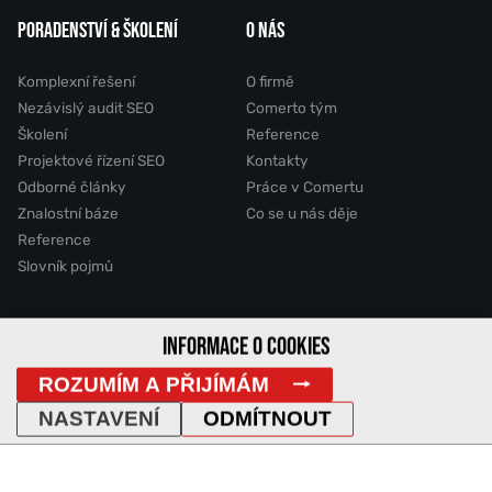
PORADENSTVÍ & ŠKOLENÍ
O NÁS
Komplexní řešení
O firmě
Nezávislý audit SEO
Comerto tým
Školení
Reference
Projektové řízení SEO
Kontakty
Odborné články
Práce v Comertu
Znalostní báze
Co se u nás děje
Reference
Slovník pojmů
2011 - 2026 © Comerto, s.r.o.
INFORMACE O COOKIES
ROZUMÍM A PŘIJÍMÁM
Mapa stránek
GDPR
Cookies
Vyhledávání
DemoWeb
NASTAVENÍ
ODMÍTNOUT
IP Adresa