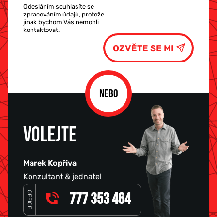
Odesláním souhlasíte se
zpracováním údajů
, protože
jinak bychom Vás nemohli
kontaktovat.
NEBO
VOLEJTE
Marek Kopřiva
Konzultant & jednatel
OFFICE
777 353 464