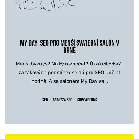
MY DAY: SEO PRO MENŠÍ SVATEBNÍ SALÓN V
BRNĚ
Menší byznys? Nízký rozpočet? Úzká cílovka? I
za takových podmínek se dá pro SEO udělat
hodně. A se salonem My Day se...
/
/
SEO
Analýza SEO
Copywriting