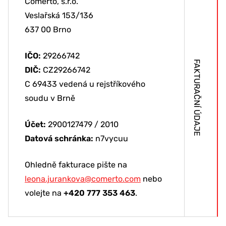
Comerto, s.r.o.
Veslařská 153/136
637 00 Brno
IČO:
29266742
FAKTURAČNÍ ÚDAJE
DIČ:
CZ29266742
C 69433 vedená u rejstříkového
soudu v Brně
Účet:
2900127479 / 2010
Datová schránka:
n7vycuu
Ohledně fakturace pište na
leona.jurankova@comerto.com
nebo
volejte na
+420 777 353 463
.