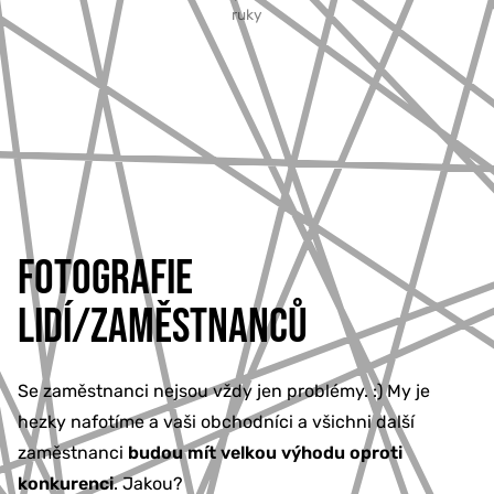
ruky
FOTOGRAFIE
LIDÍ/ZAMĚSTNANCŮ
Se zaměstnanci nejsou vždy jen problémy. :) My je
hezky nafotíme a vaši obchodníci a všichni další
zaměstnanci
budou mít velkou výhodu oproti
konkurenci
. Jakou?