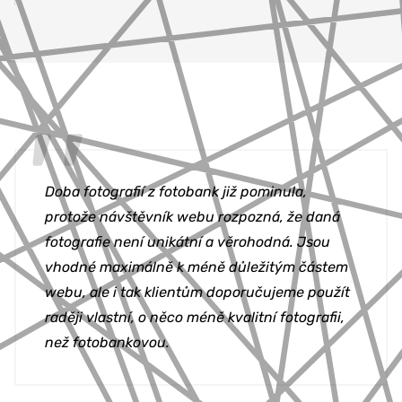
Doba fotografií z fotobank již pominula,
protože návštěvník webu rozpozná, že daná
fotografie není unikátní a věrohodná. Jsou
vhodné maximálně k méně důležitým částem
webu, ale i tak klientům doporučujeme použít
raději vlastní, o něco méně kvalitní fotografii,
než fotobankovou.