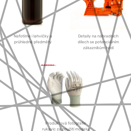
Nafotíme i lahvičky a
Detaily na náhradních
průhledné předměty
dílech se potenciálním
zákazníkům hodí
Produktová fotografie
rukavic za použití modelu