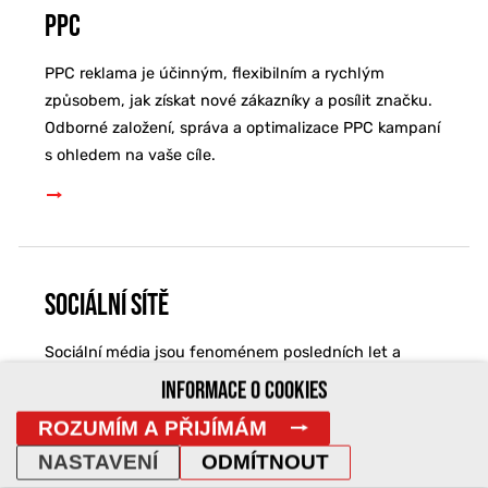
PPC
PPC reklama je účinným, flexibilním a rychlým
způsobem, jak získat nové zákazníky a posílit značku.
Odborné založení, správa a optimalizace PPC kampaní
s ohledem na vaše cíle.
Sociální sítě
Sociální média jsou fenoménem posledních let a
chcete-li, aby se o vás vědělo, je třeba s nimi počítat.
INFORMACE O COOKIES
Z hlediska počtu uživatelů těmto službám v Česku
ROZUMÍM A PŘIJÍMÁM
jednoznačně vládne Facebook.
NASTAVENÍ
ODMÍTNOUT