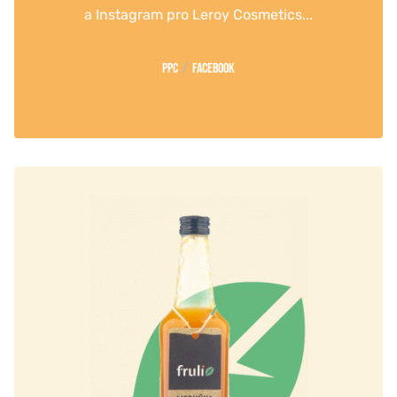
a Instagram pro Leroy Cosmetics...
/
PPC
Facebook