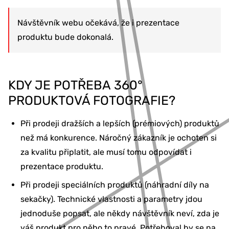
Návštěvník webu očekává, že i prezentace
produktu bude dokonalá.
KDY JE POTŘEBA 360°
PRODUKTOVÁ FOTOGRAFIE?
Při prodeji dražších a lepších (prémiových) produktů
než má konkurence. Náročný zákazník je ochoten si
za kvalitu připlatit, ale musí tomu odpovídat i
prezentace produktu.
Při prodeji speciálních produktů (náhradní díly na
sekačky). Technické vlastnosti a parametry jdou
jednoduše popsat, ale někdy návštěvník neví, zda je
váš produkt pro něho to pravé. Potřeboval by se na