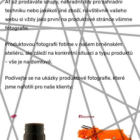
Ať už prodáváte sirupy, náhradní díly pro zahradní
techniku nebo jakékoli jiné zboží, návštěvník vašeho
webu si vždy jako první na produktové stránce všimne
fotografie.
Produktovou fotografii fotíme v našem brněnském
ateliéru, ale záleží na konkrétní situaci a typu produktů
- vše je na domluvě.
Podívejte se na ukázky produktové fotografie, které
jsme nafotili pro naše klienty: