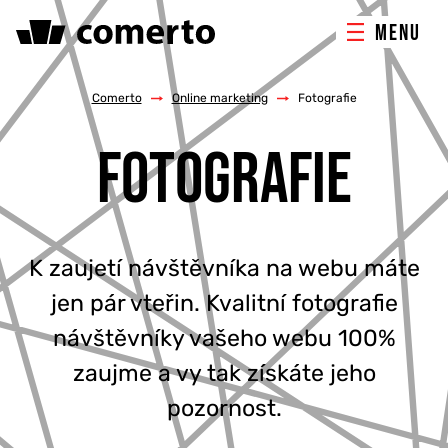
MENU
ONLINE MARKETING
Comerto
/
Online marketing
/
Fotografie
FOTOGRAFIE
TVORBA WEBU
PORADENSTVÍ & ŠKOLENÍ
K zaujetí návštěvníka na webu máte
REFERENCE
jen pár vteřin. Kvalitní fotografie
O NÁS
návštěvníky vašeho webu 100%
zaujme a vy tak získáte jeho
KONTAKTY
pozornost.