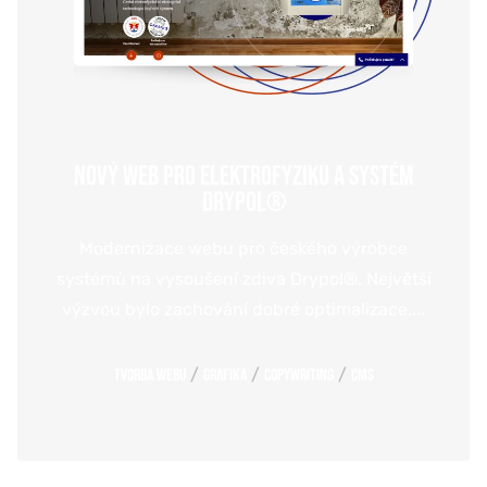
NOVÝ WEB PRO ELEKTROFYZIKU A SYSTÉM
DRYPOL®
Modernizace webu pro českého výrobce
systémů na vysoušení zdiva Drypol®. Největší
výzvou bylo zachování dobré optimalizace,...
/
/
/
Tvorba webu
Grafika
Copywriting
CMS