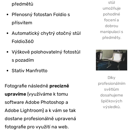
stůl
předmětů
umožňuje
pohodlné
Přenosný fotostan Foldio s
focení a
přísvitem
dobrou
manipulaci s
Automatický chytrý otočný stůl
předměty.
Foldio360
Výškově polohovatelný fotostůl
s pozadím
Stativ Manfrotto
Díky
profesionálním
Fotografie následně
precizně
světlům
upravíme
(využíváme k tomu
dosahujeme
špičkových
software Adobe Photoshop a
výsledků.
Adobe Lightroom) a k vám se tak
dostane profesionálně upravená
fotografie pro využití na web.