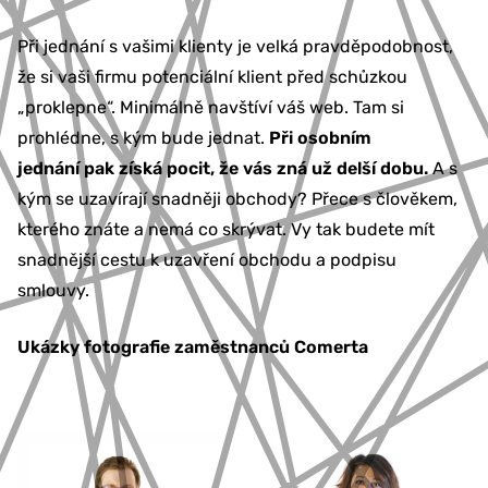
Při jednání s vašimi klienty je velká pravděpodobnost,
že si vaši firmu potenciální klient před schůzkou
„proklepne“. Minimálně navštíví váš web. Tam si
prohlédne, s kým bude jednat.
Při osobním
jednání pak získá pocit, že vás zná už delší dobu.
A s
kým se uzavírají snadněji obchody? Přece s člověkem,
kterého znáte a nemá co skrývat. Vy tak budete mít
snadnější cestu k uzavření obchodu a podpisu
smlouvy.
Ukázky fotografie zaměstnanců Comerta