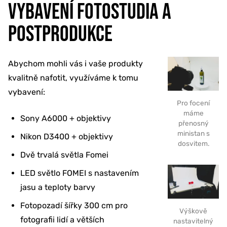
VYBAVENÍ FOTOSTUDIA A
POSTPRODUKCE
Abychom mohli vás i vaše produkty
kvalitně nafotit, využíváme k tomu
vybavení:
Pro focení
máme
Sony A6000 + objektivy
přenosný
ministan s
Nikon D3400 + objektivy
dosvitem.
Dvě trvalá světla Fomei
LED světlo FOMEI s nastavením
jasu a teploty barvy
Fotopozadí šířky 300 cm pro
Výškově
fotografii lidí a větších
nastavitelný