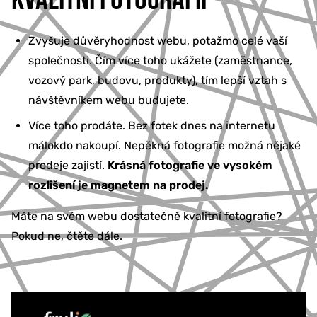
Zvyšuje důvěryhodnost webu, potažmo celé vaší
společnosti. Čím více toho ukážete (zaměstnance,
vozový park, budovu, produkty), tím lepší vztah s
návštěvníkem webu budujete.
Více toho prodáte. Bez fotek dnes na internetu
málokdo nakoupí. Nepěkná fotografie možná nějaké
prodeje zajistí.
Krásná fotografie ve vysokém
rozlišení je magnetem na prodej.
Máte na svém webu dostatečně kvalitní fotografie?
Pokud ne, čtěte dále.