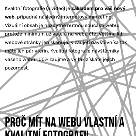
Kvalitní fotografie (a video) je
základem pro váš nový
web
, případně následný internetový marketing.
Vizuální obsah je nezbytně nutnou součástí webu,
protože minimum uživatelů na webu čte. Většina lidí
webové stránky jen skenuje. K zaujetí návštěvníka tak
máte jen pár vteřin. Kvalitní fotografie návštěvníky
vašeho webu 100% zaujme a vy tak získáte jejich
pozornost.
PROČ MÍT NA WEBU VLASTNÍ A
KVALITNÍ FOTOGRAFII