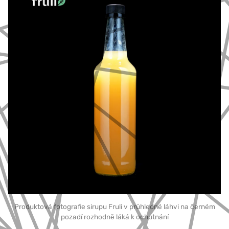
Produktová fotografie sirupu Fruli v průhledné láhvi na černém
pozadí rozhodně láká k ochutnání