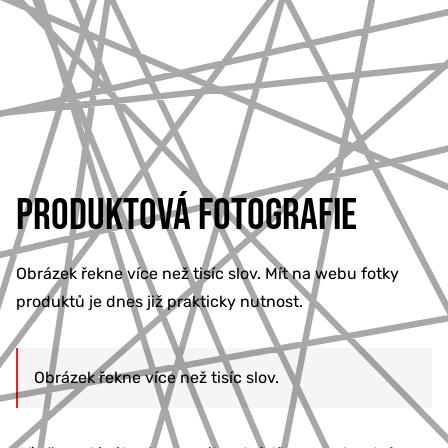
PRODUKTOVÁ FOTOGRAFIE
Obrázek řekne více než tisíc slov. Mít na webu fotky
produktů je dnes již prakticky nutnost.
Obrázek řekne více než tisíc slov.