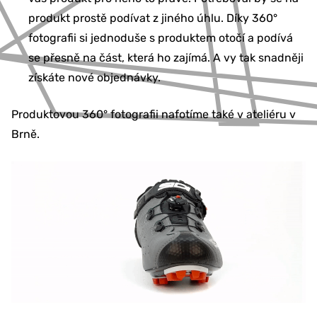
produkt prostě podívat z jiného úhlu. Díky 360°
fotografii si jednoduše s produktem otočí a podívá
se přesně na část, která ho zajímá. A vy tak snadněji
získáte nové objednávky.
Produktovou 360° fotografii nafotíme také v ateliéru v
Brně.