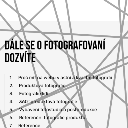
777 353 464
DÁLE SE O FOTOGRAFOVANÍ
DOZVÍTE
1.
Proč mít na webu vlastní a kvalitní fotografii
2.
Produktová fotografie
3.
Fotografie lidí
4.
360° produktová fotografie
5.
Vybavení fotostudia a postprodukce
6.
Referenční fotografie produktů
7.
Reference