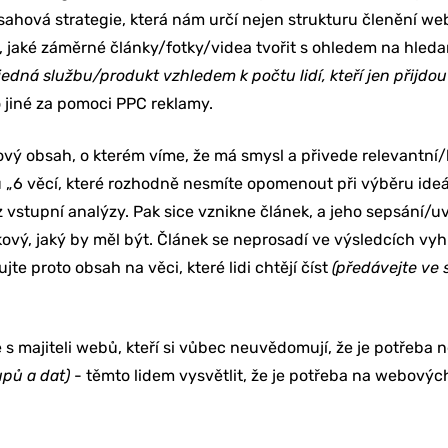
ahová strategie, která nám určí nejen strukturu členění w
 jaké záměrné články/fotky/videa tvořit s ohledem na hle
edná službu/produkt vzhledem k počtu lidí, kteří jen přijdou
jiné za pomoci PPC reklamy.
vý obsah, o kterém víme, že má smysl a přivede relevantní
6 věcí, které rozhodně nesmíte opomenout při výběru ideáln
vstupní analýzy. Pak sice vznikne článek, a jeho sepsání/uv
kový, jaký by měl být. Článek se neprosadí ve výsledcích vyh
e proto obsah na věci, které lidi chtějí číst
(předávejte ve
 s majiteli webů, kteří si vůbec neuvědomují, že je potřeba 
pů a dat)
- těmto lidem vysvětlit, že je potřeba na webovýc