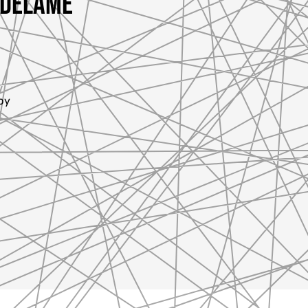
K DĚLÁME
by