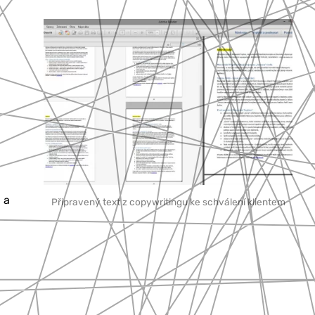
 a
Připravený text z copywritingu ke schválení klientem
a