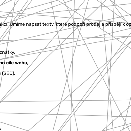
kcí. Umíme napsat texty, které podpoří prodej a přispějí k o
znatky,
ho cíle webu,
 (SEO).
A