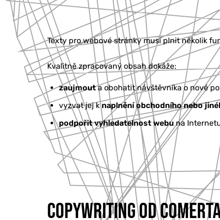
Texty pro webové stránky musí plnit několik fun
Kvalitně zpracovaný obsah dokáže:
zaujmout
a obohatit návštěvníka o nové po
vyzvat jej k
naplnění obchodního nebo jiné
podpořit vyhledatelnost webu
na Internetu
COPYWRITING OD COMERT