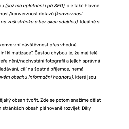
ebu
(což má uplatnění i při SEO)
, ale také hlavně
danost/konverznost dotazů
(konverznost
 na vaši stránku a bez akce odejdou)
. Ideálně si
/konverzní návštěvnost přes vhodné
í klimatizace“. Častou chybou je, že majitelé
eřejnění/nachystání fotografií a jejich správná
ledávání, cílí na špatné příjemce, nemá
 svém obsahu informační hodnotu)
, které jsou
nějaký obsah tvořit. Zde se potom snažíme dělat
h stránkách obsah plánovaně rozvíjet. Díky