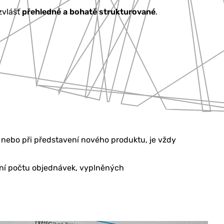
zvlášť
přehledné a bohatě strukturované
.
e, nebo při představení nového produktu, je vždy
šení počtu objednávek, vyplněných