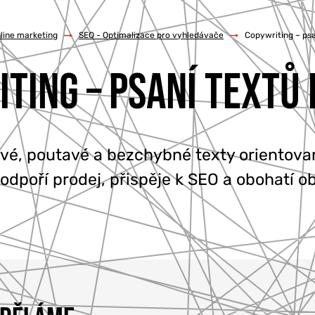
line marketing
/
SEO - Optimalizace pro vyhledávače
/
Copywriting – psa
TING – PSANÍ TEXTŮ
vé, poutavé a bezchybné texty orientovan
dpoří prodej, přispěje k SEO a obohatí 