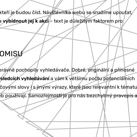
 kteří je budou číst. Návštěvníka webu se snažíme upoutat,
 a
vybídnout jej k akci
– text je důležitým faktorem pro
ROMISU
právně pochopily vyhledávače. Dobré, originální a přínosné
ýsledcích vyhledávání
a vám k většímu počtu potenciálních
čovými slovy i s jinými výrazy, které jsou relevantní k tématu
žeb používají. Samozřejmostí je pro nás bezchybný pravopis 