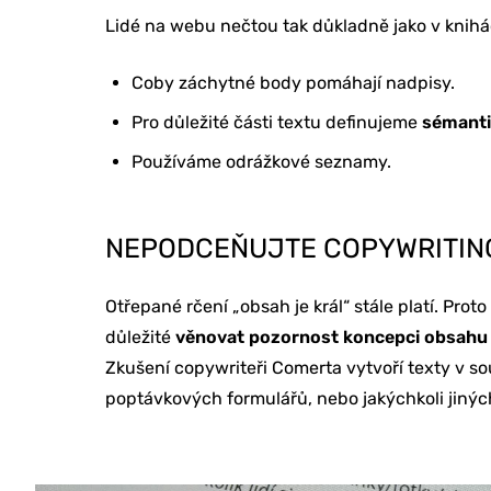
Lidé na webu nečtou tak důkladně jako v knihá
Coby záchytné body pomáhají nadpisy.
Pro důležité části textu definujeme
sémanti
Používáme odrážkové seznamy.
ONLINE MAR
NEPODCEŇUJTE COPYWRITIN
Otřepané rčení „obsah je král“ stále platí. Pro
TVORBA WE
důležité
věnovat pozornost koncepci obsahu
Zkušení copywriteři Comerta vytvoří texty v s
poptávkových formulářů, nebo jakýchkoli jiných 
PORADENSTV