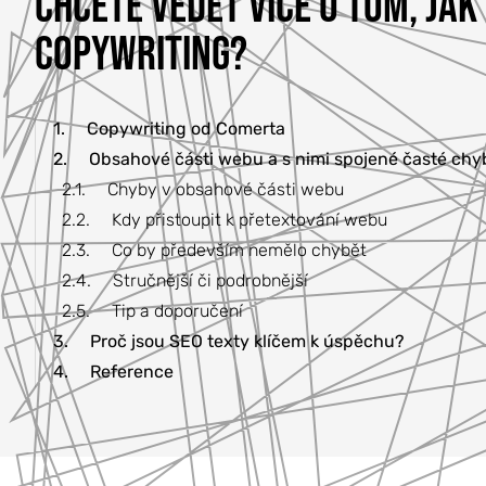
CHCETE VĚDĚT VÍCE O TOM, JA
COPYWRITING?
1.
Copywriting od Comerta
2.
Obsahové části webu a s nimi spojené časté chy
2.1.
Chyby v obsahové části webu
2.2.
Kdy přistoupit k přetextování webu
2.3.
Co by především nemělo chybět
2.4.
Stručnější či podrobnější
2.5.
Tip a doporučení
3.
Proč jsou SEO texty klíčem k úspěchu?
4.
Reference