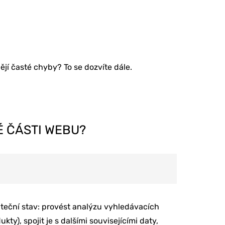
ějí časté chyby? To se dozvíte dále.
É ČÁSTI WEBU?
teční stav: provést analýzu vyhledávacích
ty), spojit je s dalšími souvisejícími daty,