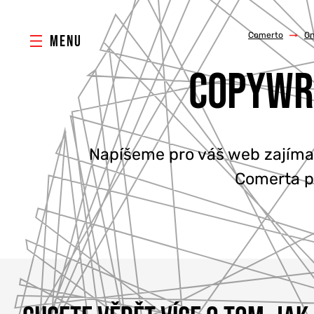
Comerto
/
On
MENU
COPYWRI
Napíšeme pro váš web zajíma
Comerta po