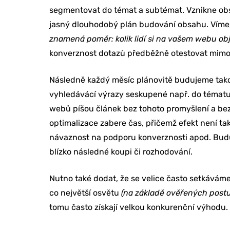
segmentovat do témat a subtémat. Vznikne obs
jasný dlouhodobý plán budování obsahu. Víme,
znamená poměr: kolik lidí si na vašem webu obj
konverznost dotazů předběžně otestovat mimo 
Následně každý měsíc plánovitě budujeme tako
vyhledávácí výrazy seskupené např. do tématu „
webů píšou článek bez tohoto promyšlení a bez 
optimalizace zabere čas, přičemž efekt není ta
návaznost na podporu konverznosti apod. Budujt
blízko následné koupi či rozhodování.
Nutno také dodat, že se velice často setkáváme
co největší osvětu
(na základě ověřených postu
tomu často získají velkou konkurenční výhodu.