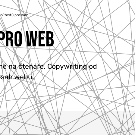
ní textů pro web
 PRO WEB
é na čtenáře. Copywriting od
obsah webu.