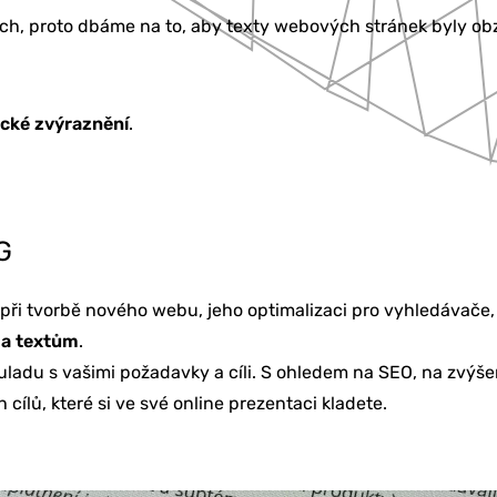
ch, proto dbáme na to, aby texty webových stránek byly ob
cké zvýraznění
.
KETING
G
to při tvorbě nového webu, jeho optimalizaci pro vyhledávač
BU
 a textům
.
ouladu s vašimi požadavky a cíli. S ohledem na SEO, na zvý
cílů, které si ve své online prezentaci kladete.
Í & ŠKOLENÍ