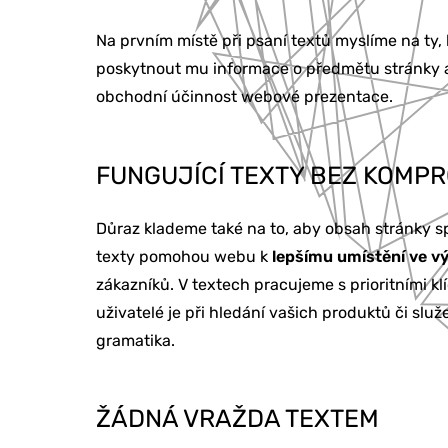
Na prvním místě při psaní textů myslíme na ty,
poskytnout mu informace o předmětu stránky
obchodní účinnost webové prezentace.
FUNGUJÍCÍ TEXTY BEZ KOMP
Důraz klademe také na to, aby obsah stránky s
texty pomohou webu k
lepšímu umístění ve v
zákazníků. V textech pracujeme s prioritními klí
uživatelé je při hledání vašich produktů či slu
gramatika.
ŽÁDNÁ VRAŽDA TEXTEM