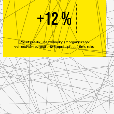
+12 %
Počet prokliků na webovky z z organického
vyhledávání vzrostl o 12 % oproti předešlému roku