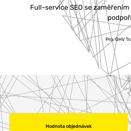
Full-service SEO se zaměřením 
podpoři
Pro: GHV Tr
Hodnota objednávek