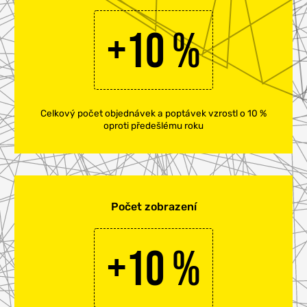
+10 %
Celkový počet objednávek a poptávek vzrostl o 10 %
oproti předešlému roku
KETING
BU
Počet zobrazení
+10 %
Í & ŠKOLENÍ