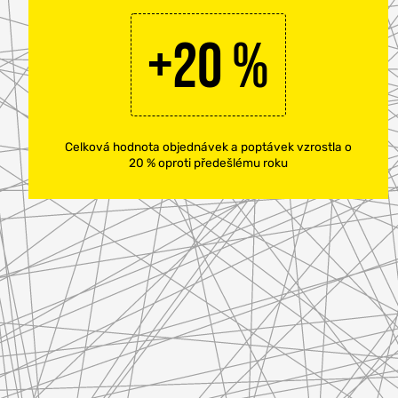
+20 %
Celková hodnota objednávek a poptávek vzrostla o
20 % oproti předešlému roku
ONLINE MAR
TVORBA WE
PORADENSTV