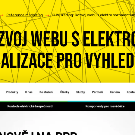
/
Reference marketing
/
GHV Trading: Rozvoj webu s elektro sortimentem
OZVOJ WEBU S ELEKTR
ALIZACE PRO VYHLE