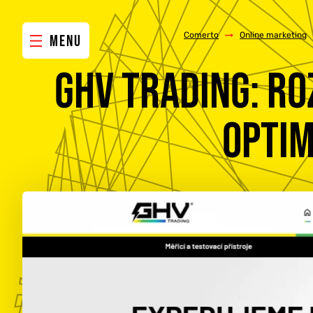
Comerto
/
Online marketing
MENU
GHV TRADING: R
OPTIM