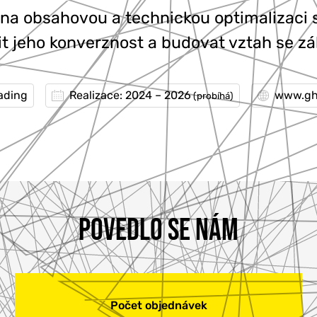
na obsahovou a technickou optimalizaci s
t jeho konverznost a budovat vztah se z
ading
Realizace: 2024 – 2026
www.gh
(probíhá)
POVEDLO SE NÁM
Počet objednávek