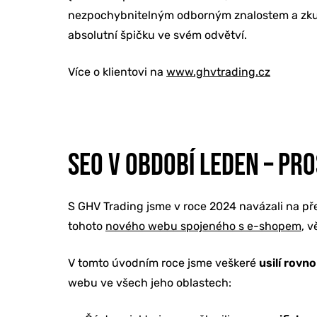
nezpochybnitelným odborným znalostem a zkušen
absolutní špičku ve svém odvětví.
Více o klientovi na
www.ghvtrading.cz
SEO V OBDOBÍ LEDEN – PR
S GHV Trading jsme v roce 2024 navázali na př
tohoto
nového webu spojeného s e-shopem
, 
V tomto úvodním roce jsme veškeré
usilí rovn
webu ve všech jeho oblastech: