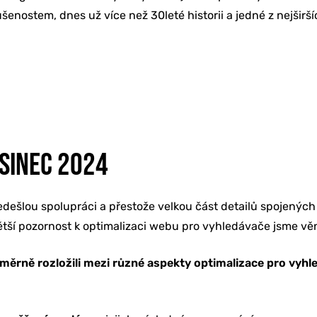
ostem, dnes už více než 30leté historii a jedné z nejširšíc
OSINEC 2024
edešlou spolupráci a přestože velkou část detailů spojenýc
větší pozornost k optimalizaci webu pro vyhledávače jsme věn
oměrně rozložili mezi různé aspekty optimalizace pro vyh