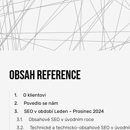
REFERENCE
O NÁS
KONTAKTY
OBSAH REFERENCE
1.
O klientovi
2.
Povedlo se nám
3.
SEO v období Leden – Prosinec 2024
3.1.
Obsahové SEO v úvodním roce
3.2.
Technické a technicko-obsahové SEO v úvodní