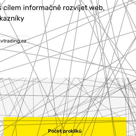
 cílem informačně rozvíjet web,
ákazníky
vtrading.cz
Počet prokliků