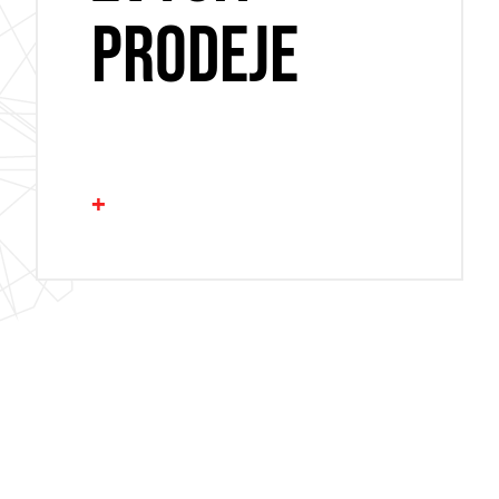
PRODEJE
+
SROVNÁVAČE ZBOŽÍ
WEBOVÁ ANALYTIKA
REMARKETING
E-MAILING