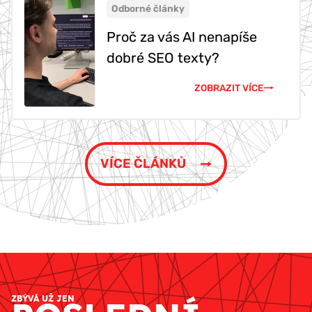
Odborné články
Proč za vás AI nenapíše
dobré SEO texty?
ZOBRAZIT VÍCE
VÍCE ČLÁNKŮ
ZBÝVÁ UŽ JEN