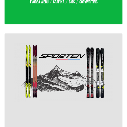
/
/
/
Tvorba webu
Grafika
CMS
Copywriting