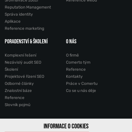
Srovnávače zboží
Reference webů
Reputation Management
Správa identity
Aplikace
Reference marketing
PORADENSTVÍ & ŠKOLENÍ
O NÁS
Komplexní řešení
O firmě
Nezávislý audit SEO
Comerto tým
Školení
Reference
Projektové řízení SEO
Kontakty
Odborné články
Práce v Comertu
Znalostní báze
Co se u nás děje
Reference
Slovník pojmů
2011 - 2026 © Comerto, s.r.o.
INFORMACE O COOKIES