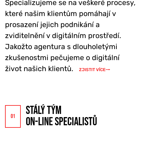
Specializujeme se na veškeré procesy,
777 353 464
které našim klientům pomáhají v
prosazení jejich podnikání a
zviditelnění v digitálním prostředí.
Jakožto agentura s dlouholetými
zkušenostmi pečujeme o digitální
život našich klientů.
ZJISTIT VÍCE
STÁLÝ TÝM
ON-LINE SPECIALISTŮ