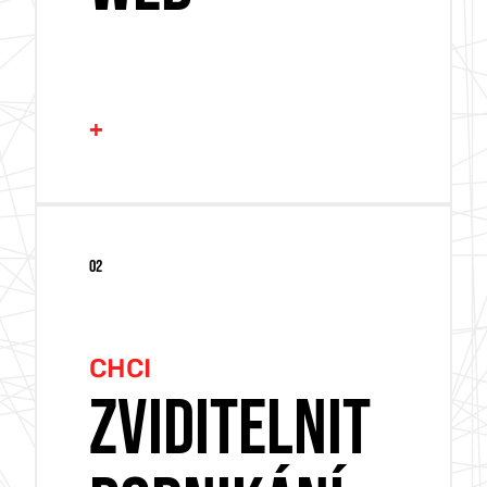
+
TVORBA WEBU
02
TVORBA ESHOPU
NOVÁ GRAFIKA
CHCI
RESPONSIVNÍ WEB
ZVIDITELNIT
PROHLÉDNOUT REFERENCE