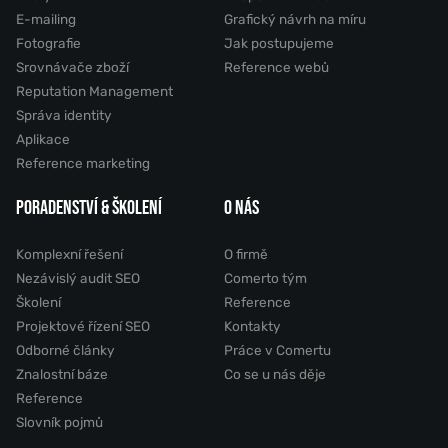
E-mailing
Grafický návrh na míru
Fotografie
Jak postupujeme
Srovnávače zboží
Reference webů
Reputation Management
Správa identity
Aplikace
Reference marketing
PORADENSTVÍ & ŠKOLENÍ
O NÁS
Komplexní řešení
O firmě
Nezávislý audit SEO
Comerto tým
Školení
Reference
Projektové řízení SEO
Kontakty
Odborné články
Práce v Comertu
Znalostní báze
Co se u nás děje
Reference
Slovník pojmů