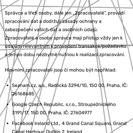
Správce a třetí osoby, dále jen „Zpracovatelé“, provádí
zpracování dat a dodržují zásady ochrany a
zabezpečení vašich dat a osobních údajů.
Zpracovatelé a osoby správce mají přistup vždy jen k
údajům relevantním k provedení transakce/požadavku
a jen po dobu nezbytně nutnou k realizaci zpracování.
Hlavními zpracovateli jsou či mohou být například:
Seznam.cz, a.s., Radlická 3294/10, 150 00, Praha, IČ:
26168685
Google Czech Republic, s.r.o., Stroupežnického
3191/17, 150 00, Praha, IČ: 27604977
Facebook Ireland Ltd., 4 Grand Canal Square, Grand
Canal Harbour, Dublin 2, Ireland