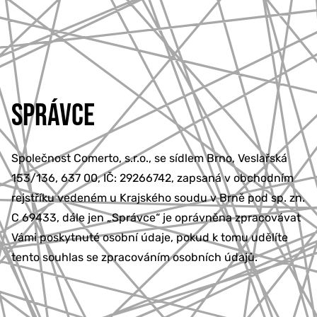
777 353 464
SPRÁVCE
Společnost Comerto, s.r.o., se sídlem Brno, Veslařská
153/136, 637 00, IČ: 29266742, zapsaná v obchodním
rejstříku vedeném u Krajského soudu v Brně pod sp. zn.
C 69433, dále jen „Správce“ je oprávněna zpracovávat
Vámi poskytnuté osobní údaje, pokud k tomu udělíte
tento souhlas se zpracováním osobních údajů.