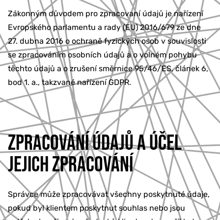
Zákonným důvodem pro zpracovaní údajů je nařízení
Evropského parlamentu a rady (EU) 2016/679 ze dne
27. dubna 2016 o ochraně fyzických osob v souvislosti
se zpracováním osobních údajů a o volném pohybu
těchto údajů a o zrušení směrnice 95/46/ES, článek 6,
bod 1. a., takzvané nařízení GDPR.
ZPRACOVÁNÍ ÚDAJŮ A ÚČEL
JEJICH ZPRACOVÁNÍ
Správce může zpracovávat všechny poskytnuté údaje,
pokud byl klientem poskytnut souhlas nebo jsou