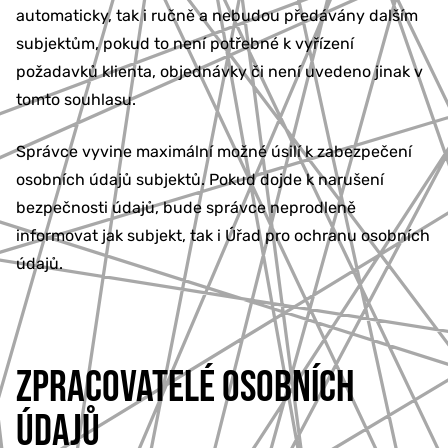
automaticky, tak i ručně a nebudou předávány dalším
subjektům, pokud to není potřebné k vyřízení
požadavků klienta, objednávky či není uvedeno jinak v
tomto souhlasu.
Správce vyvine maximální možné úsilí k zabezpečení
osobních údajů subjektů. Pokud dojde k narušení
bezpečnosti údajů, bude správce neprodleně
informovat jak subjekt, tak i Úřad pro ochranu osobních
údajů.
ZPRACOVATELÉ OSOBNÍCH
ÚDAJŮ