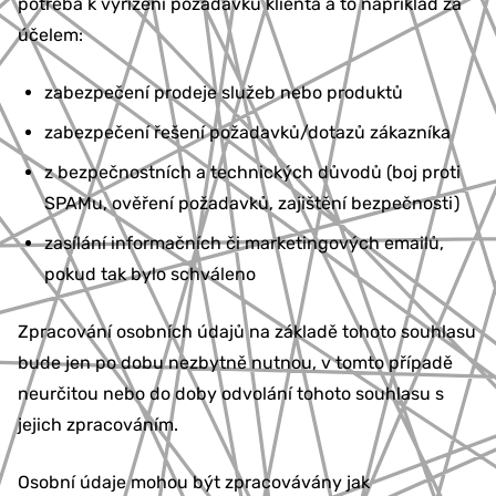
potřeba k vyřízení požadavků klienta a to například za
účelem:
zabezpečení prodeje služeb nebo produktů
zabezpečení řešení požadavků/dotazů zákazníka
z bezpečnostních a technických důvodů (boj proti
SPAMu, ověření požadavků, zajištění bezpečnosti)
zasílání informačních či marketingových emailů,
pokud tak bylo schváleno
Zpracování osobních údajů na základě tohoto souhlasu
bude jen po dobu nezbytně nutnou, v tomto případě
neurčitou nebo do doby odvolání tohoto souhlasu s
jejich zpracováním.
Osobní údaje mohou být zpracovávány jak