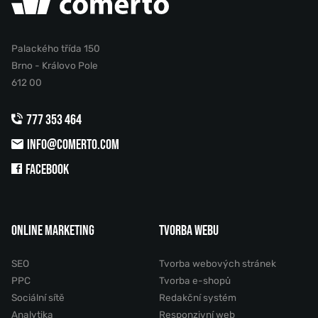
Palackého třída 150
Brno - Královo Pole
612 00
777 353 464
INFO@COMERTO.COM
FACEBOOK
ONLINE MARKETING
TVORBA WEBU
SEO
Tvorba webových stránek
PPC
Tvorba e-shopů
Sociální sítě
Redakční systém
Analytika
Responzivní web