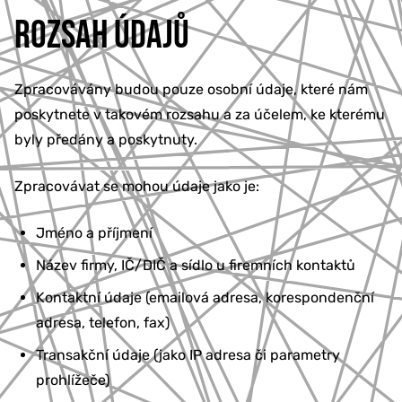
ROZSAH ÚDAJŮ
Zpracovávány budou pouze osobní údaje, které nám
poskytnete v takovém rozsahu a za účelem, ke kterému
byly předány a poskytnuty.
Zpracovávat se mohou údaje jako je:
Jméno a příjmení
Název firmy, IČ/DIČ a sídlo u firemních kontaktů
Kontaktní údaje (emailová adresa, korespondenční
adresa, telefon, fax)
Transakční údaje (jako IP adresa či parametry
prohlížeče)