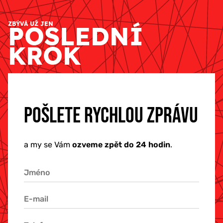
ZBÝVÁ UŽ JEN
POSLEDNÍ
KROK
POŠLETE RYCHLOU ZPRÁVU
a my se Vám
ozveme zpět do 24 hodin
.