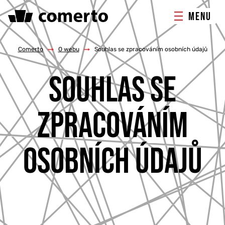
MENU
ONLINE MARKETING
Comerto
/
O webu
/
Souhlas se zpracováním osobních údajů
SOUHLAS SE
TVORBA WEBU
PORADENSTVÍ & ŠKOLENÍ
ZPRACOVÁNÍM
REFERENCE
OSOBNÍCH ÚDAJŮ
O NÁS
KONTAKTY