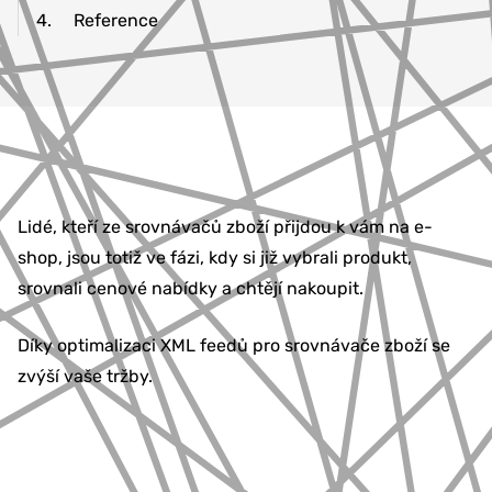
4.
Reference
Lidé, kteří ze srovnávačů zboží přijdou k vám na e-
shop, jsou totiž ve fázi, kdy si již vybrali produkt,
srovnali cenové nabídky a chtějí nakoupit.
Díky optimalizaci XML feedů pro srovnávače zboží se
zvýší vaše tržby.