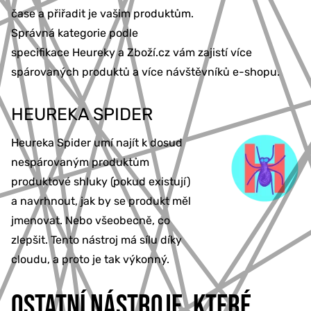
čase a přiřadit je vašim produktům.
Správná kategorie podle
specifikace Heureky a Zboží.cz vám zajistí více
spárovaných produktů a více návštěvníků e-shopu.
HEUREKA SPIDER
Heureka Spider umí najít k dosud
nespárovaným produktům
produktové shluky (pokud existují)
a navrhnout, jak by se produkt měl
jmenovat. Nebo všeobecně, co
zlepšit. Tento nástroj má sílu díky
cloudu, a proto je tak výkonný.
OSTATNÍ NÁSTROJE, KTERÉ