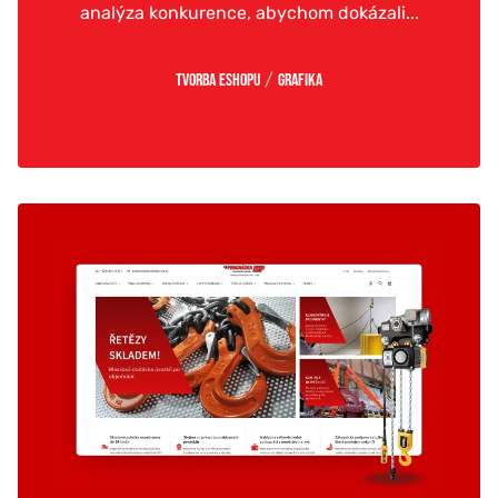
analýza konkurence, abychom dokázali...
/
Tvorba eshopu
Grafika