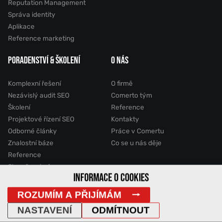
Reputation Management
Správa identity
Aplikace
Reference marketing
PORADENSTVÍ & ŠKOLENÍ
O NÁS
Komplexní řešení
O firmě
Nezávislý audit SEO
Comerto tým
Školení
Reference
Projektové řízení SEO
Kontakty
Odborné články
Práce v Comertu
Znalostní báze
Co se u nás děje
Reference
Slovník pojmů
INFORMACE O COOKIES
ROZUMÍM A PŘIJÍMÁM
2011 - 2026 © Comerto, s.r.o.
NASTAVENÍ
ODMÍTNOUT