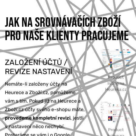
JAK NA SROVNÁVAČÍCH ZBOŽÍ
PRO NAŠE KLIENTY PRACUJEME
ZALOŽENÍ ÚČTŮ /
REVIZE NASTAVENÍ
Product
listing na
Nemáte-li založeny účty na
Heureka.cz
Heurece a Zboží.cz, pomůžeme
vám s tím. Pokud již na Heurece a
Zboží.cz účty svého e-shopu máte,
provedeme kompletní revizi
, jestli
v nastavení něco nechybí.
Product
Postaráme se vám i o Google
listing na