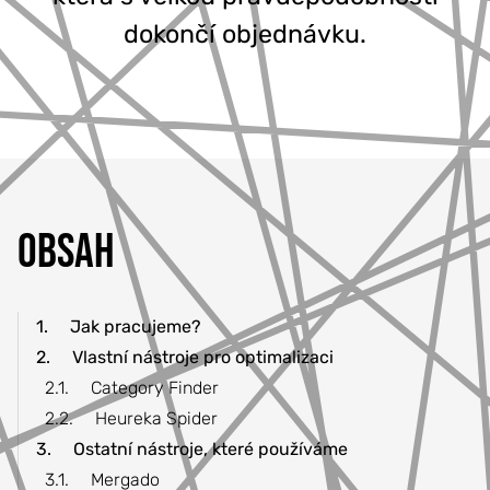
dokončí objednávku.
777 353 464
OBSAH
1.
Jak pracujeme?
2.
Vlastní nástroje pro optimalizaci
2.1.
Category Finder
2.2.
Heureka Spider
3.
Ostatní nástroje, které používáme
3.1.
Mergado