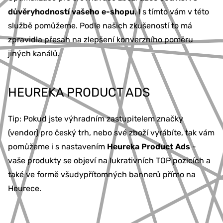
důvěryhodností vašeho e-shopu
. I s tímto vám v této
službě pomůžeme. Podle našich zkušeností to má
zpravidla přesah na zlepšení konverzního poměru
jiných kanálů.
HEUREKA PRODUCT ADS
Tip: Pokud jste výhradním zastupitelem značky
(vendor) pro český trh, nebo své zboží vyrábíte, tak vám
pomůžeme i s nastavením
Heureka Product Ads
-
vaše produkty se objeví na lukrativních TOP pozicích a
také ve formě všudypřítomných bannerů přímo na
Heurece.