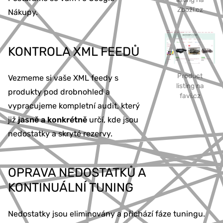
Zboží.cz
Nákupy.
KONTROLA XML FEEDŮ
Product
Vezmeme si vaše XML feedy s
listing na
produkty pod drobnohled a
favi.cz
vypracujeme kompletní audit, který
již
jasně a konkrétně
určí, kde jsou
nedostatky a skryté rezervy.
OPRAVA NEDOSTATKŮ A
KONTINUÁLNÍ TUNING
Nedostatky jsou eliminovány a přichází fáze tuningu.