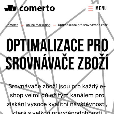
MENU
ONLINE MARKETING
Comerto
/
Online marketing
/
Optimalizace pro srovnávače zboží
OPTIMALIZACE PRO
TVORBA WEBU
PORADENSTVÍ & ŠKOLENÍ
SROVNÁVAČE ZBOŽÍ
REFERENCE
O NÁS
Srovnávače zboží jsou pro každý e-
shop velmi důležitým kanálem pro
KONTAKTY
získání vysoce kvalitní návštěvnosti,
která s velkou pravděpodobností