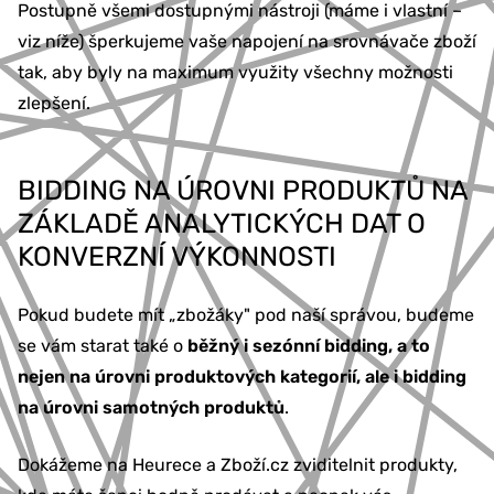
Postupně všemi dostupnými nástroji (máme i vlastní –
viz níže) šperkujeme vaše napojení na srovnávače zboží
tak, aby byly na maximum využity všechny možnosti
zlepšení.
BIDDING NA ÚROVNI PRODUKTŮ NA
ZÁKLADĚ ANALYTICKÝCH DAT O
KONVERZNÍ VÝKONNOSTI
Pokud budete mít „zbožáky" pod naší správou, budeme
se vám starat také o
běžný i sezónní bidding, a to
nejen na úrovni produktových kategorií, ale i bidding
na úrovni samotných produktů
.
Dokážeme na Heurece a Zboží.cz zviditelnit produkty,