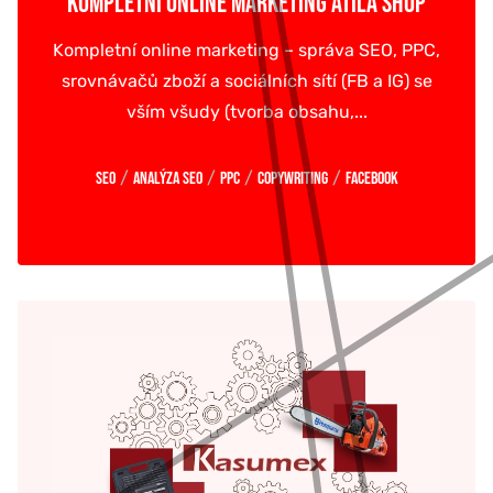
KOMPLETNÍ ONLINE MARKETING ATILA SHOP
Kompletní online marketing – správa SEO, PPC,
srovnávačů zboží a sociálních sítí (FB a IG) se
vším všudy (tvorba obsahu,...
/
/
/
/
SEO
Analýza SEO
PPC
Copywriting
Facebook