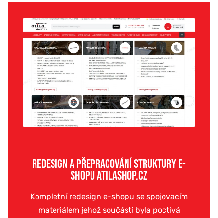
REDESIGN A PŘEPRACOVÁNÍ STRUKTURY E-
SHOPU ATILASHOP.CZ
Kompletní redesign e-shopu se spojovacím
materiálem jehož součástí byla poctivá