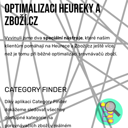
OPTIMALIZACI HEUREKY A
ZBOŽÍ.CZ
Vyvinuli jsme dva
speciální nástroje
, které našim
klientům pomáhají na Heurece a Zboží.cz ještě více,
než je tomu při běžné optimalizaci srovnávačů zboží.
CATEGORY FINDER
Díky aplikaci Category Finder
dokážeme sledovat všechny
dostupné kategorie na
porovnávačích zboží v reálném