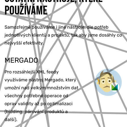
POUŽÍVÁME
Samozřejmě používáme i jiné nástroje, dle potřeb
jednotlivých klientů a projektů, tak aby jsme dosáhly co
nejvyšší efektivity.
MERGADO
Pro rozsáhlejší XML feedy
využíváme nástroj Mergado, který
umožní nad velkým množstvím dat
všechny potřebné operace od
oprav validity až po optimalizaci
(bidding, párování produktů a
další).