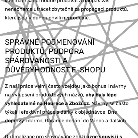
kde máte šanci hodně prodávat a naopak vás
nenecháme utrácet zbytečně za propagaci produktů,
které jsou v danou chvíli neprodejné.
SPRÁVNÉ POJMENOVÁNÍ
PRODUKTŮ, PODPORA
SPÁROVANOSTI A
DŮVĚRYHODNOST E-SHOPU
Z naší práce velmi často vzejdou jako bonus i návrhy
na vylepšení produktových názvů,
aby byly lépe
vyhledatelné na Heurece a Zboží.cz
. Návrhy se často
týkají i efektivní práce s dárky k objednávce, Dne
dopravy zdarma, Garance dodání do Vánoc a dalších.
Optimalizace pro srovnávače zboží
úzce souvisí i s