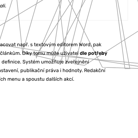
li.
racovat např. s textovým editorem Word, pak
 k článkům. Díky tomu může uživatel
dle potřeby
é definice. Systém umožňuje zveřejnění
stavení, publikační práva i hodnoty. Redakční
ch menu a spoustu dalších akcí.