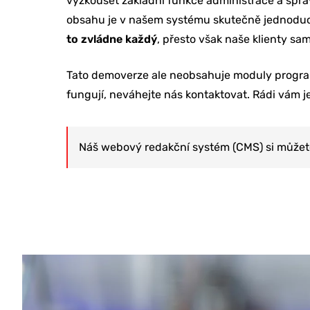
vyzkoušet základní funkce administrace a sprá
obsahu je v našem systému skutečně jednoduch
to zvládne každý
, přesto však naše klienty sa
Tato demoverze ale neobsahuje moduly programov
fungují, neváhejte nás kontaktovat. Rádi vám j
Náš webový redakční systém (CMS) si může