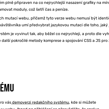
ém plně připraven na co nejrychlejší nasazení grafiky na mír
movat moduly, což šetří čas a peníze.
ch mutací webu, přičemž tyto verze webu nemusí být identi
štěvníka umí předvybrat jazykovou mutaci dle toho, jaký jaz
stém je vyvinut tak, aby běžel co nejrychleji, a proto dle vy
další pokročilé metody komprese a spojování CSS a JS pro 
TÉMU
pro vás
demoverzi redakčního systému
, kde si můžete