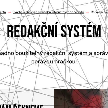
erto
/
Tvorba webových stránek a internetových obchodů
/
Redakční s
REDAKČNÍ SYSTÉM
dno použitelný redakční systém a správ
opravdu hračkou!