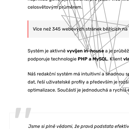
celosvětovým průměrem.
Více než 345 webových stránek běžících n
Systém je aktivně
vyvíjen in-house
a je průbě
podporuje technologie
PHP a MySQL
. Klient
vl
Náš redakční systém má intuitivní a snadnou spr
dat, řeší uživatelské profily a především je ro
optimalizace. Součástí je jednoduchá a rychlá 
Jsme si plně vědomi, že pravá podstata efekti