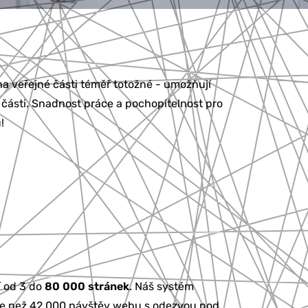
a veřejné části téměř totožné - umožňují
 části. Snadnost práce a pochopitelnost pro
!
í od 3 do
80 000 stránek
. Náš systém
íce než 42 000 návštěv webu s odezvou pod