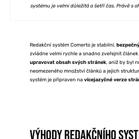
systému je velmi důležitá a šetří čas. Právě s 
Redakční systém Comerto je stabilní,
bezpečn
zvládne velmi rychle a snadno zveřejnit článek 
upravovat obsah svých stránek
, aniž by byl
ONLINE MAR
neomezeného množství článků a jejich strukturo
systém je připraven na
vícejazyčné verze str
TVORBA WE
PORADENSTV
VÝHODY REDAKČNÍHO SYS