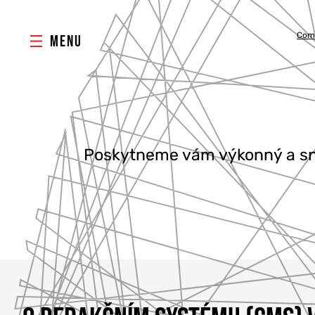
Com
MENU
Poskytneme vám výkonný a sna