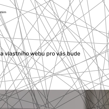
ystém
a vlastního webu pro vás bude