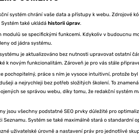
ční systém chrání vaše data a přístupy k webu. Zdrojové kód
. Systém také ukládá
historii úprav
.
h modulů se specifickými funkcemi. Kdykoliv v budoucnu mo
leny od jádra systému.
ystému je aktualizováno bez nutnosti upravovat ostatní část
aké k novým funkcionalitám. Zároveň je pro vás stále připrav
 pochopitelný, práce s ním je vysoce intuitivní, protože byl 
šeji a nejrychleji bez potřeb složitých školení. To znamen
ojených se správou webu, díky tomu, že redakční systém má 
šeny jsou všechny podstatné SEO prvky důležité pro optimal
či Seznamu. Systém se také maximálně stará o standardní opt
né uživatelské úrovně a nastavení práv pro jednotlivé skup