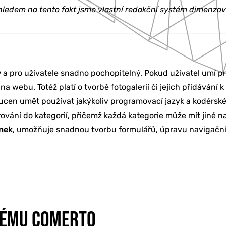
ohledem na tento fakt jsme vlastní redakční systém dimenzova
ý
a pro uživatele snadno pochopitelný. Pokud uživatel umí p
na webu. Totéž platí o tvorbě fotogalerií či jejich přidávání
 nucen umět používat jakýkoliv programovací jazyk a kodérsk
KETING
vání do kategorií, přičemž každá kategorie může mít jiné na
ánek
, umožňuje snadnou tvorbu formulářů, úpravu navigační
BU
Í & ŠKOLENÍ
TÉMU COMERTO