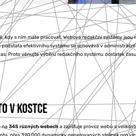
, kdy s ním máte pracovat. Webové redakční systémy jsou n
á podstata efektivního systému se schovává v administrační
š čas. Proto věnujte výběru redakčního systému dostatek času
O V KOSTCE
n na
345 různých webech
a zajišťuje provoz webů s velikost
ienta, přes 320 000 dynamicky generovaných stránek pro v