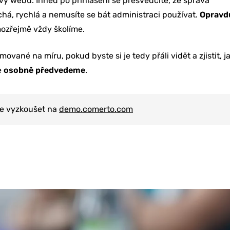
vy webu. Ihned po přihlášení se přesvědčíte, že správa
á, rychlá a nemusíte se bát administraci používat.
Opravd
mozřejmě vždy školíme.
ané na míru, pokud byste si je tedy přáli vidět a zjistit, j
e
osobně předvedeme
.
te vyzkoušet na
demo.comerto.com