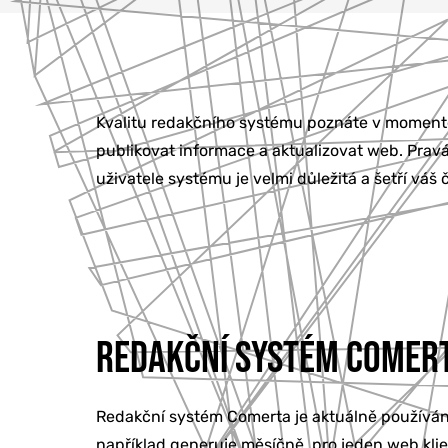
Kvalitu redakčního systému poznáte v momentě
publikovat informace a aktualizovat web. Prav
uživatele systému je velmi důležitá a šetří vá
REDAKČNÍ SYSTÉM COMERT
Redakční systém Comerta je aktuálně používá
například generuje měsíčně, pro jeden web kl