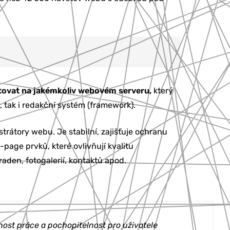
tovat na jakémkoliv webovém serveru,
který
, tak i redakční systém (framework).
trátory webu. Je stabilní, zajišťuje ochranu
-page prvků, které ovlivňují kvalitu
aden, fotogalerií, kontaktů apod.
nost práce a pochopitelnost pro uživatele