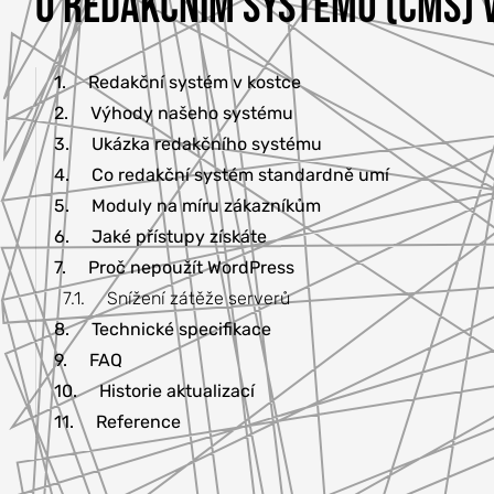
O REDAKČNÍM SYSTÉMU (CMS)
1.
Redakční systém v kostce
2.
Výhody našeho systému
3.
Ukázka redakčního systému
4.
Co redakční systém standardně umí
5.
Moduly na míru zákazníkům
6.
Jaké přístupy získáte
7.
Proč nepoužít WordPress
7.1.
Snížení zátěže serverů
8.
Technické specifikace
9.
FAQ
10.
Historie aktualizací
11.
Reference