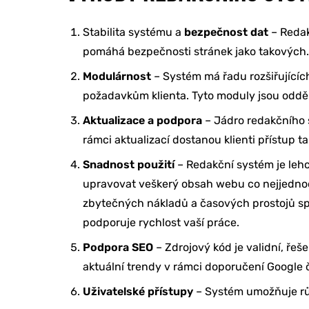
REFERENCE
Stabilita systému a
bezpečnost dat
– Redak
pomáhá bezpečnosti stránek jako takových
Modulárnost
– Systém má řadu rozšiřujícíc
O NÁS
požadavkům klienta. Tyto moduly jsou oddě
Aktualizace a podpora
– Jádro redakčního s
KONTAKTY
rámci aktualizací dostanou klienti přístup t
Snadnost použití
– Redakční systém je lehce
upravovat veškerý obsah webu co nejjednodu
zbytečných nákladů a časových prostojů sp
podporuje rychlost vaší práce.
Podpora SEO
– Zdrojový kód je validní, ře
aktuální trendy v rámci doporučení Google 
Uživatelské přístupy
– Systém umožňuje růz