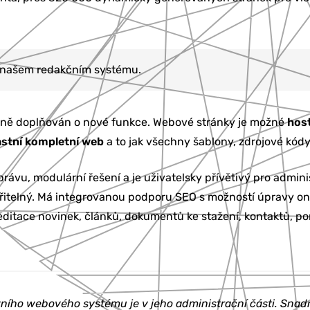
a našem redakčním systému.
žně doplňován o nové funkce. Webové stránky je možné
hos
astní kompletní web
a to jak všechny šablony, zdrojové kódy
ávu, modulární řešení a je uživatelsky přívětivý pro adminis
zšiřitelný. Má integrovanou podporu SEO s možností úpravy on
editace novinek, článků, dokumentů ke stažení, kontaktů, por
vního webového systému je v jeho administrační části. Snad