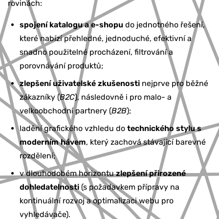
rovinách:
spojení katalogu a e-shopu
do jednotného řešení,
které nabízí přehledné, jednoduché, efektivní a
snadno použitelné procházení, filtrování a
porovnávání produktů;
zlepšení uživatelské zkušenosti
nejprve pro běžné
zákazníky (
B2C
), následovně i pro malo- a
velkoobchodní partnery (
B2B
);
ladění grafického vzhledu do
technického stylu s
moderním hávem
, který zachová stávající barevné
rozdělení;
v dlouhodobém horizontu
zlepšení přirozené
dohledatelnosti
(s požadavkem přípravy na
kontinuální rozvoj a optimalizaci webu pro
vyhledávače).