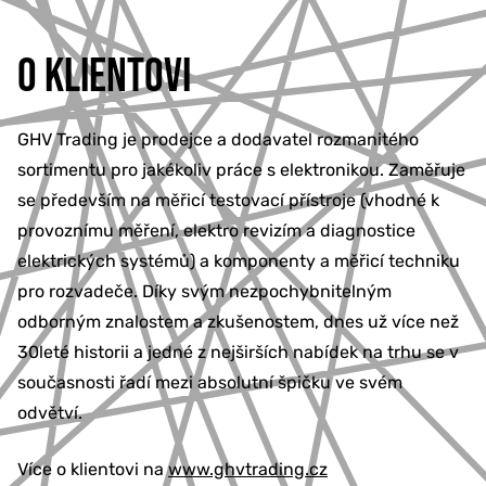
O KLIENTOVI
GHV Trading je prodejce a dodavatel rozmanitého
sortimentu pro jakékoliv práce s elektronikou. Zaměřuje
se především na měřicí testovací přístroje (vhodné k
provoznímu měření, elektro revizím a diagnostice
elektrických systémů) a komponenty a měřicí techniku
pro rozvadeče. Díky svým nezpochybnitelným
odborným znalostem a zkušenostem, dnes už více než
30leté historii a jedné z nejširších nabídek na trhu se v
současnosti řadí mezi absolutní špičku ve svém
odvětví.
Více o klientovi na
www.ghvtrading.cz