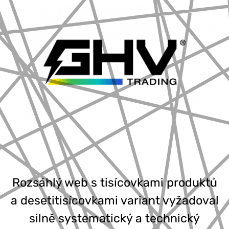
Rozsáhlý web s tisícovkami produktů
a desetitisícovkami variant vyžadoval
silně systematický a technický