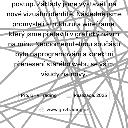
postup. Základy jsme vystavěli na
nové vizuální identitě. Následně jsme
promysleli strukturu a wireframe,
který jsme přetavili v grafický návrh
na míru. Neopomenutelnou součástí
bylo naprogramování a korektní
přenesení starého webu se vším
všudy na nový.
Pro: GHV Trading
Realizace: 2023
www.ghvtrading.cz