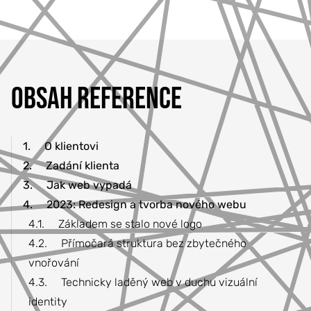
OBSAH REFERENCE
1.
O klientovi
2.
Zadání klienta
3.
Jak web vypadá
4.
2023: Redesign a tvorba nového webu
4.1.
Základem se stalo nové logo
4.2.
Přímočará struktura bez zbytečného
vnořování
4.3.
Technicky laděný web v duchu vizuální
identity