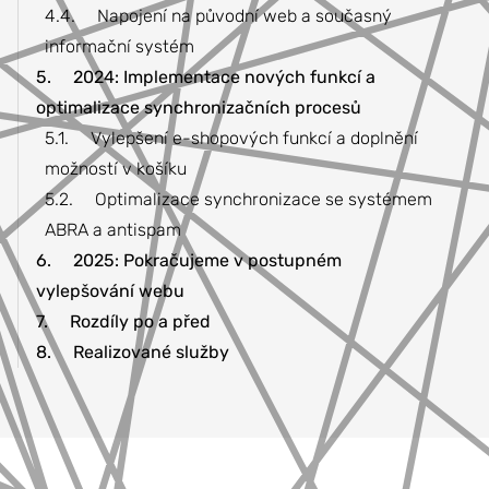
4.4.
Napojení na původní web a současný
informační systém
5.
2024: Implementace nových funkcí a
optimalizace synchronizačních procesů
5.1.
Vylepšení e-shopových funkcí a doplnění
možností v košíku
5.2.
Optimalizace synchronizace se systémem
ABRA a antispam
6.
2025: Pokračujeme v postupném
vylepšování webu
7.
Rozdíly po a před
8.
Realizované služby