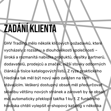
ZADÁNÍ KLIENTA
GHV Trading mělo několik klíčových požadavků, které
vycházely z rozsahu a dlouhověkosti společnosti –
široká a rozmanitá nabídka produktů, desítky partnerů,
dodavatelů, prodejců a značek, nižší stovky odborných
článků a tisíce katalogových listů. Z ryze praktického
hlediska tak měl být nový web založen na tom
stávajícím. Veškerý dostupný obsah měl předurčovat
skladbu většiny nových stránek a zároveň by se obsah
měl automaticky překlopit takřka 1 ku 1. Z funkčního
hlediska chtěli vylepšit e-shopový katalog v několika