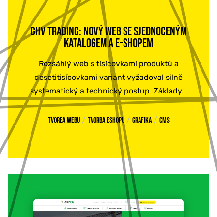
GHV TRADING: NOVÝ WEB SE SJEDNOCENÝM
KATALOGEM A E-SHOPEM
Rozsáhlý web s tisícovkami produktů a
desetitisícovkami variant vyžadoval silně
systematický a technický postup. Základy...
/
/
/
Tvorba webu
Tvorba eshopu
Grafika
CMS