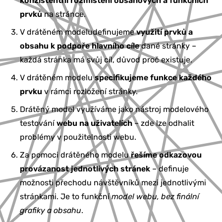
konzistentní rozmístění obsahových a funkčních
prvků
na stránce.
V drátěném modeludefinujeme
využití prvků a
obsahu k podpoře hlavního cíle
dané stránky –
každá stránka má svůj cíl, důvod proč existuje.
V drátěném modelu
specifikujeme funkce každého
prvku
v rámci rozložení stránky.
Drátěný model využíváme jako nástroj modelového
testování
webu na uživatelích
– zde lze odhalit
problémy v použitelnosti webu.
Za pomoci drátěného modelu
řešíme odkazovou
provázanost jednotlivých stránek
– definuje
možnosti přechodu návštěvníků mezi jednotlivými
stránkami. Je to funkční
model webu, bez finální
grafiky a obsahu
.