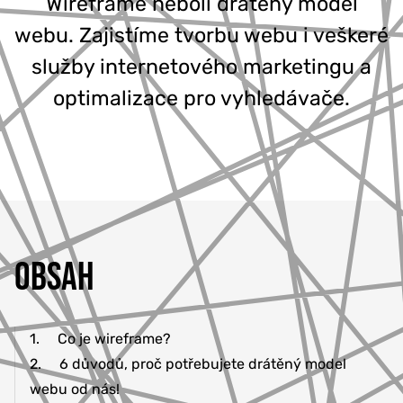
Wireframe neboli drátěný model
777 353 464
webu. Zajistíme tvorbu webu i veškeré
služby internetového marketingu a
optimalizace pro vyhledávače.
OBSAH
1.
Co je wireframe?
2.
6 důvodů, proč potřebujete drátěný model
webu od nás!