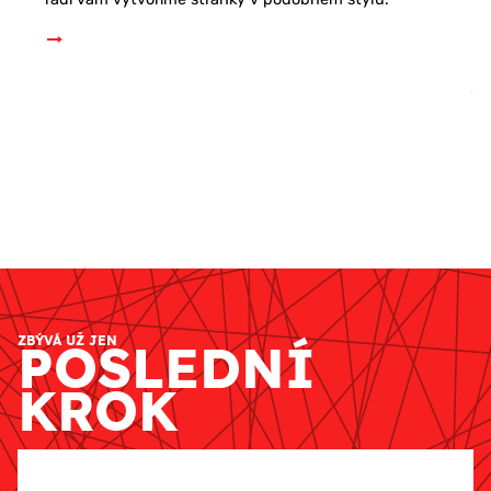
ZBÝVÁ UŽ JEN
POSLEDNÍ
KROK