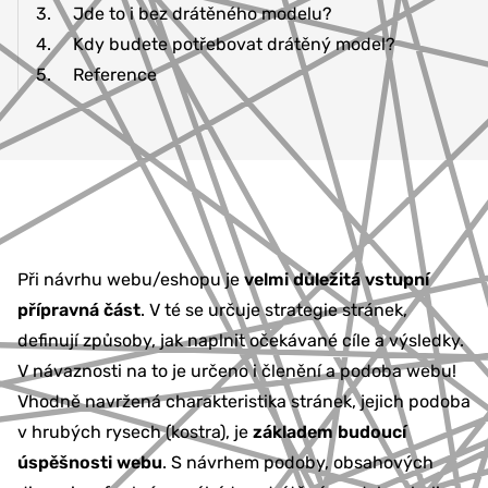
3.
Jde to i bez drátěného modelu?
4.
Kdy budete potřebovat drátěný model?
5.
Reference
Při návrhu webu/eshopu je
velmi důležitá vstupní
přípravná část
. V té se určuje strategie stránek,
definují způsoby, jak naplnit očekávané cíle a výsledky.
V návaznosti na to je určeno i členění a podoba webu!
Vhodně navržená charakteristika stránek, jejich podoba
v hrubých rysech (kostra), je
základem budoucí
úspěšnosti webu
. S návrhem podoby, obsahových