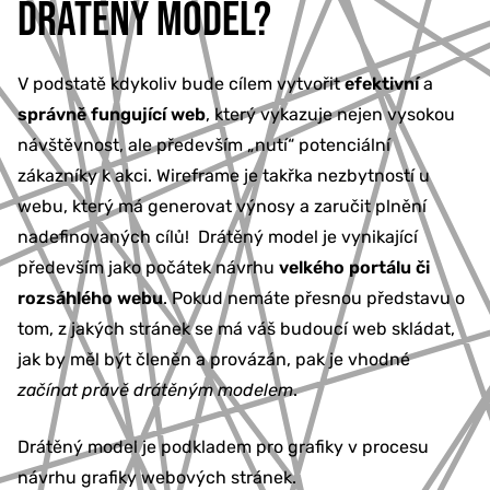
DRÁTĚNÝ MODEL?
V podstatě kdykoliv bude cílem vytvořit
efektivní
a
správně fungující web
, který vykazuje nejen vysokou
návštěvnost, ale především „nutí“ potenciální
zákazníky k akci. Wireframe je takřka nezbytností u
webu, který má generovat výnosy a zaručit plnění
nadefinovaných cílů! Drátěný model je vynikající
především jako počátek návrhu
velkého portálu či
rozsáhlého webu
. Pokud nemáte přesnou představu o
tom, z jakých stránek se má váš budoucí web skládat,
jak by měl být členěn a provázán, pak je vhodné
začínat právě drátěným modelem
.
Drátěný model je podkladem pro grafiky v procesu
návrhu grafiky webových stránek.