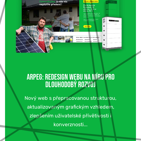
ARPEG: REDESIGN WEBU NA MÍRU PRO
DLOUHODOBÝ ROZVOJ
Nový web s přepracovanou strukturou,
aktualizovaným grafickým vzhledem,
zlepšením uživatelské přívětivosti i
konverznosti...