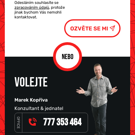
Odesláním souhlasíte se
zpracováním údajů
, protože
jinak bychom Vás nemohli
kontaktovat.
NEBO
VOLEJTE
Marek Kopřiva
Konzultant & jednatel
OFFICE
777 353 464