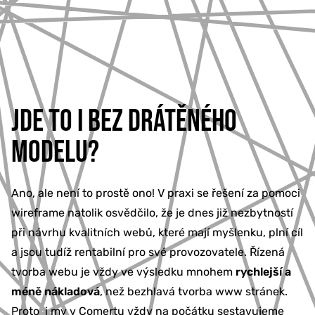
JDE TO I BEZ DRÁTĚNÉHO
MODELU?
Ano, ale není to prostě ono! V praxi se řešení za pomoci
wireframe natolik osvědčilo, že je dnes již nezbytností
při návrhu kvalitních webů, které mají myšlenku, plní cíl
a jsou tudíž rentabilní pro své provozovatele. Řízená
tvorba webu je vždy ve výsledku mnohem
rychlejší a
méně nákladová
, než bezhlavá tvorba www stránek.
Proto i my v Comertu vždy na počátku sestavujeme