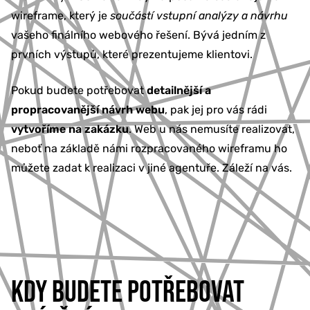
wireframe, který je
součástí vstupní analýzy a návrhu
vašeho finálního webového řešení. Bývá jedním z
prvních výstupů, které prezentujeme klientovi.
Pokud budete potřebovat
detailnější a
propracovanější návrh webu
, pak jej pro vás rádi
vytvoříme na zakázku
. Web u nás nemusíte realizovat,
neboť na základě námi rozpracovaného wireframu ho
můžete zadat k realizaci v jiné agentuře. Záleží na vás.
KDY BUDETE POTŘEBOVAT