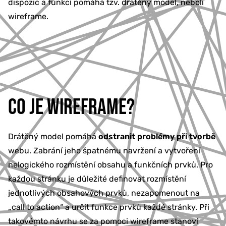
dispozic a funkcí pomáhá tzv. drátěný model, neboli
wireframe.
CO JE WIREFRAME?
Drátěný model pomáhá
odstranit problémy při tvorbě
webu. Zabrání jeho špatnému navržení a vytvoření
nelogického rozmístění obsahu a funkčních prvků. Pro
každou stránku je důležité definovat rozmístění
jednotlivých obsahových prvků, nezapomenout na
„call to action“ a určit funkce prvků každé stránky. Při
takovémto návrhu se za pomoci wireframe stanoví