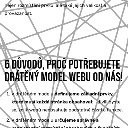
nejen rozmístění prvků, ale také jejich velikost a
provázanost.
6 DŮVODŮ, PROČ POTŘEBUJETE
DRÁTĚNÝ MODEL WEBU OD NÁS!
V drátěném modelu
definujeme základní prvky,
které musí každá stránka obsahovat
– divili byste
se, kolik webů neobsahuje podstatné části a funkce.
V drátěném modelu
určujeme správné a