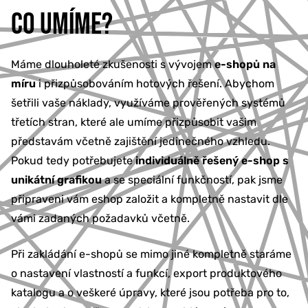
CO UMÍME?
Máme dlouholeté zkušenosti s vývojem
e-shopů na
míru
i přizpůsobováním hotových řešení. Abychom
šetřili vaše náklady, využíváme prověřených systémů
třetích stran, které ale umíme přizpůsobit vašim
představám včetně zajištění jedinečného vzhledu.
Pokud tedy potřebujete
individuálně řešený e-shop s
unikátní grafikou
a se speciální funkčností, pak jsme
připraveni vám eshop založit a kompletně nastavit dle
vámi zadaných požadavků včetně.
Při zakládání e-shopů se mimo jiné kompletně staráme
o nastavení vlastností a funkcí, export produktového
katalogu a o veškeré úpravy, které jsou potřeba pro to,