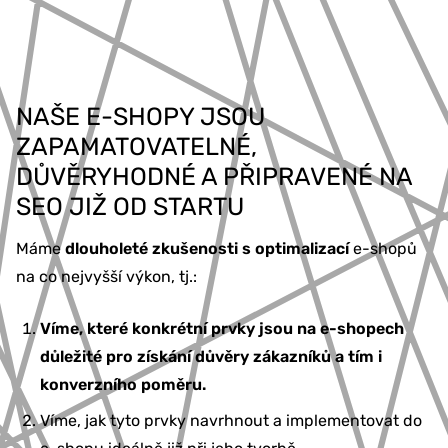
NAŠE E-SHOPY JSOU
ZAPAMATOVATELNÉ,
DŮVĚRYHODNÉ A PŘIPRAVENÉ NA
SEO JIŽ OD STARTU
Máme
dlouholeté zkušenosti s optimalizací
e-shopů
na co nejvyšší výkon, tj.:
Víme, které konkrétní prvky jsou na e-shopech
důležité pro
získání důvěry zákazníků a tím i
konverzního poměru
.
Víme, jak tyto prvky navrhnout a implementovat do