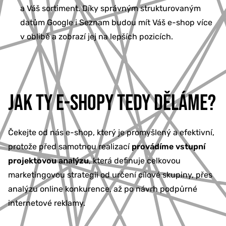
a Váš sortiment. Díky správným strukturovaným
datům Google i Seznam budou mít Váš e-shop více
v oblibě a zobrazí jej na lepších pozicích.
JAK TY E-SHOPY TEDY DĚLÁME?
Čekejte od nás e-shop, který je promyšlený a efektivní,
protože před samotnou realizací
provádíme vstupní
projektovou analýzu
, která definuje celkovou
marketingovou strategii od určení cílové skupiny, přes
analýzu online konkurence, až po návrh podpůrné
internetové reklamy.