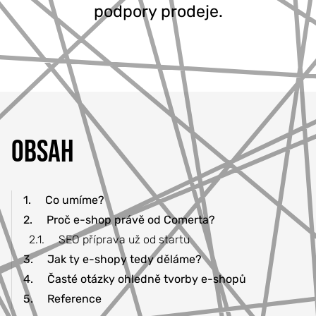
podpory prodeje.
777 353 464
OBSAH
1.
Co umíme?
2.
Proč e-shop právě od Comerta?
2.1.
SEO příprava už od startu
3.
Jak ty e-shopy tedy děláme?
4.
Časté otázky ohledně tvorby e-shopů
5.
Reference