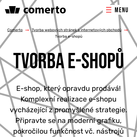
MENU
ONLINE MARKETING
Comerto
/
Tvorba webových stránek a internetových obchodů
/
Tvorba e-shopů
TVORBA WEBU
TVORBA E-SHOPŮ
PORADENSTVÍ & ŠKOLENÍ
REFERENCE
E-shop, který opravdu prodává!
Komplexní realizace e-shopu
O NÁS
vycházející z promyšlené strategie.
KONTAKTY
Připravte se na moderní grafiku,
pokročilou funkčnost vč. nástrojů