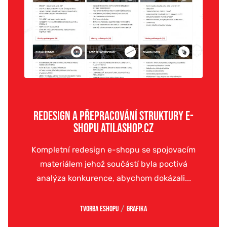
REDESIGN A PŘEPRACOVÁNÍ STRUKTURY E-
SHOPU ATILASHOP.CZ
Kompletní redesign e-shopu se spojovacím
materiálem jehož součástí byla poctivá
analýza konkurence, abychom dokázali...
/
Tvorba eshopu
Grafika