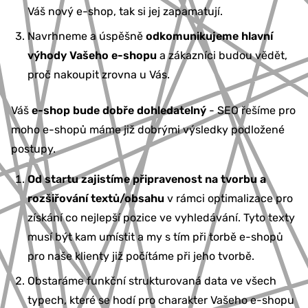
Váš nový e-shop, tak si jej zapamatují.
Navrhneme a úspěšně
odkomunikujeme hlavní
výhody Vašeho e-shopu
a zákazníci budou vědět,
proč nakoupit zrovna u Vás.
Váš
e-shop bude dobře dohledatelný
- SEO řešíme pro
moho e-shopů máme již dobrými výsledky podložené
postupy.
Od startu zajistíme připravenost na tvorbu a
rozšiřování textů/obsahu
v rámci optimalizace pro
získání co nejlepší pozice ve vyhledávání. Tyto texty
musí být kam umístit a my s tím při torbě e-shopů
pro naše klienty již počítáme při jeho tvorbě.
Obstaráme funkční strukturovaná data ve všech
typech, které se hodí pro charakter Vašeho e-shopu