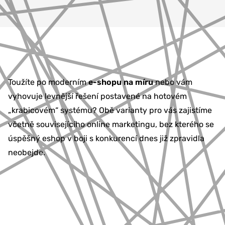
Toužíte po moderním
e-shopu na míru
nebo vám
vyhovuje levnější řešení postavené na hotovém
„krabicovém“ systému? Obě varianty pro vás zajistíme
včetně souvisejícího online marketingu, bez kterého se
úspěšný eshop v boji s konkurencí dnes již zpravidla
neobejde.