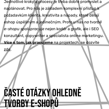
Jednotlivé kroky a procesy je třeba dobře promyslet a
naplánovat. Pro nás je základem komplexní přístup k
požadavkům klienta, kreativita a nápady, které dělají
eshop úspěšným a jedinečným. Proto u nás
na tvorbě
e-shopu spolupracuje
nejen kodér a grafik, ale i SEO
konzultant, copywriter a specialista online marketingu.
Více o tom, jak pracujeme
na projektech, se dozvíte
zde
.
ČASTÉ OTÁZKY OHLEDNĚ
TVORBY E-SHOPŮ