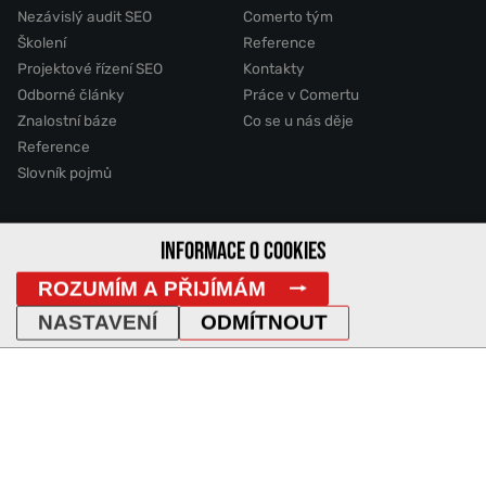
Nezávislý audit SEO
Comerto tým
Školení
Reference
Projektové řízení SEO
Kontakty
Odborné články
Práce v Comertu
Znalostní báze
Co se u nás děje
Reference
Slovník pojmů
2011 - 2026 © Comerto, s.r.o.
INFORMACE O COOKIES
ROZUMÍM A PŘIJÍMÁM
Mapa stránek
GDPR
Cookies
Vyhledávání
DemoWeb
NASTAVENÍ
ODMÍTNOUT
IP Adresa