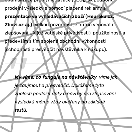
prodejní výsledky s pomocí placené reklamy a
prezentace ve vyhledávačích zboží (Heureka.cz,
Zboží.cz aj.)
. Velkou pozornost je nutno věnovat i
zlepšování UX (uživatelské přívětivosti), použitelnosti a
především s tím spojené obchodní výkonnosti
(schopnosti přesvědčit návštěvníka k nákupu).
My víme, co funguje na návštěvníky
, víme jak
je zaujmout a přesvědčit. Dokážeme tyto
znalosti podložit daty a návrhy pro zlepšování
výsledků máme vždy ověřeny na základě
testů.