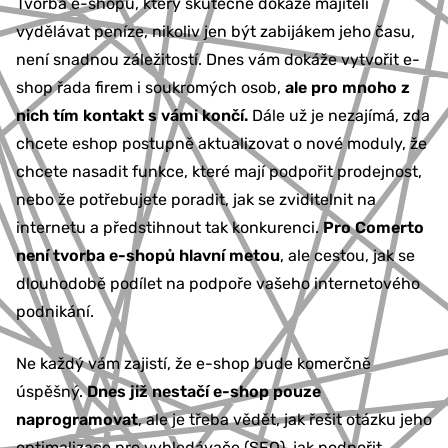
Tvorba e-shopu, který skutečně dokáže majiteli
vydělávat peníze, nikoliv jen být zabijákem jeho času,
není snadnou záležitostí. Dnes vám dokáže vytvořit e-
shop řada firem i soukromých osob,
ale pro mnoho z
nich tím kontakt s vámi končí.
Dále už je nezajímá, zda
chcete eshop postupně aktualizovat o nové moduly, že
chcete nasadit funkce, které mají podpořit prodejnost,
nebo že potřebujete poradit, jak se zviditelnit na
internetu a předstihnout tak konkurenci.
Pro Comerto
není tvorba e-shopů hlavní metou
, ale cestou, jak se
dlouhodobě podílet na podpoře vašeho internetového
podnikání.
Ne každý vám zajistí, že e-shop bude komerčně
úspěšný.
Dnes již nestačí e-shop pouze
naprogramovat
, ale je třeba vědět, jak řešit otázku jeho
optimalizace pro vyhledávače (SEO), jak podpořit