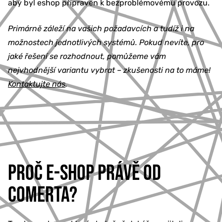
aby byl eshop připraven k bezproblémovému provozu.
Primárně záleží na vašich požadavcích a tudíž i na
možnostech jednotlivých systémů. Pokud nevíte, pro
jaké řešení se rozhodnout, pomůžeme vám
nejvhodnější variantu vybrat – zkušenosti na to máme!
Kontaktujte nás
.
PROČ E-SHOP PRÁVĚ OD
COMERTA?