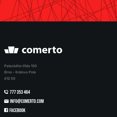
Palackého třída 150
Brno - Královo Pole
612 00
777 353 464
INFO@COMERTO.COM
FACEBOOK