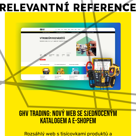
RELEVANTNÍ REFERENC
připomínky. Tyto připomínky budou následně
zohledněny před odevzdáním finální podoby e-
shopu.
GHV TRADING: NOVÝ WEB SE SJEDNOCENÝM
KATALOGEM A E-SHOPEM
Rozsáhlý web s tisícovkami produktů a