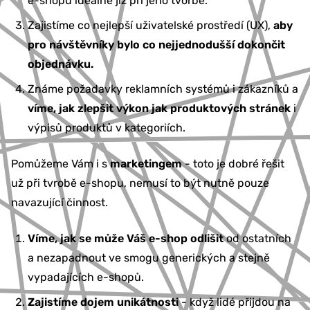
e-shopu ideálně již při jeho tvorbě.
Zajistíme co nejlepší uživatelské prostředí (UX),
aby
pro návštěvníky bylo co nejjednodušší dokončit
objednávku.
Známe požadavky reklamních systémů i zákazníků a
víme, jak zlepšit výkon jak produktových stránek
i
výpisů produktů v kategoriích.
Pomůžeme Vám i s
marketingem
- toto je dobré řešit
už při tvrobě e-shopu, nemusí to být nutně pouze
navazující činnost.
Víme, jak se může Váš e-shop odlišit
od ostatních
a nezapadnout ve smogu generických a stejně
vypadajících e-shopů.
Zajistíme dojem unikátnosti
- když lidé přijdou na