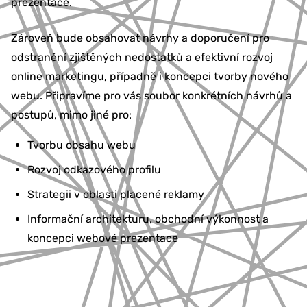
prezentace.
Zároveň bude obsahovat návrhy a doporučení pro
odstranění zjištěných nedostatků a efektivní rozvoj
online marketingu, případně i koncepci tvorby nového
webu. Připravíme pro vás soubor konkrétních návrhů a
postupů, mimo jiné pro:
Tvorbu obsahu webu
Rozvoj odkazového profilu
Strategii v oblasti placené reklamy
Informační architekturu, obchodní výkonnost a
koncepci webové prezentace