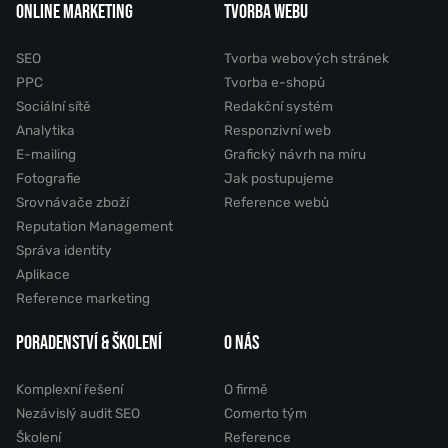
ONLINE MARKETING
TVORBA WEBU
SEO
Tvorba webových stránek
PPC
Tvorba e-shopů
Sociální sítě
Redakční systém
Analytika
Responzivní web
E-mailing
Grafický návrh na míru
Fotografie
Jak postupujeme
Srovnávače zboží
Reference webů
Reputation Management
Správa identity
Aplikace
Reference marketing
PORADENSTVÍ & ŠKOLENÍ
O NÁS
Komplexní řešení
O firmě
Nezávislý audit SEO
Comerto tým
Školení
Reference