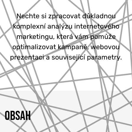
777 353 464
Nechte si zpracovat důkladnou
komplexní analýzu internetového
marketingu, která vám pomůže
optimalizovat kampaně, webovou
prezentaci a související parametry.
OBSAH