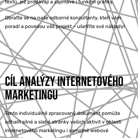
textů, jež prodávají a zajímavé i funkční grafiky.
Obraťte se na naše odborné konzultanty, kteří vám
poradí a povedou váš projekt – ušetříte své náklady!
CÍL ANALÝZY INTERNETOVÉHO
MARKETINGU
Tento individuálně zpracovaný dokument pomůže
odhalit silné a slabé stránky vašich aktivit v oblasti
internetového marketingu i samotné webové