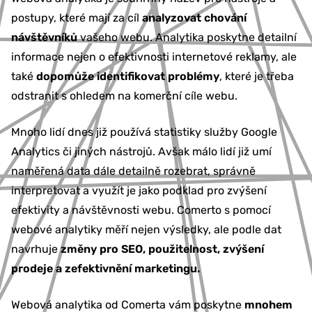
postupy, které mají za cíl
analyzovat chování
návštěvníků
vašeho webu. Analytika poskytne detailní
informace nejen o efektivnosti internetové reklamy, ale
také
dopomůže identifikovat problémy
, které je třeba
odstranit s ohledem na komerční cíle webu.
Mnoho lidí dnes již používá statistiky služby Google
Analytics či jiných nástrojů. Avšak málo lidí již umí
naměřená data dále detailně rozebrat, správně
interpretovat a využít je jako podklad pro zvýšení
efektivity a návštěvnosti webu. Comerto s pomocí
webové analytiky měří nejen výsledky, ale podle dat
navrhuje
změny pro SEO, použitelnost, zvýšení
prodeje a zefektivnění marketingu.
Webová analytika od Comerta vám poskytne
mnohem