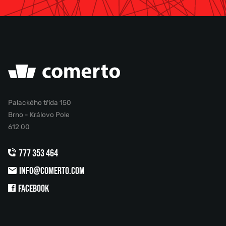
Palackého třída 150
Brno - Královo Pole
612 00
777 353 464
INFO@COMERTO.COM
FACEBOOK