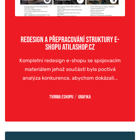
REDESIGN A PŘEPRACOVÁNÍ STRUKTURY E-
SHOPU ATILASHOP.CZ
Kompletní redesign e-shopu se spojovacím
materiálem jehož součástí byla poctivá
analýza konkurence, abychom dokázali...
/
Tvorba eshopu
Grafika