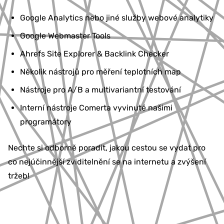
Google Analytics nebo jiné služby webové analytiky
Google Webmaster Tools
Ahrefs Site Explorer & Backlink Checker
Několik nástrojů pro měření teplotních map
Nástroje pro A/B a multivariantní testování
Interní nástroje Comerta vyvinuté našimi
programátory
Nechte si odborně poradit, jakou cestou se vydat pro
co nejúčinnější zviditelnění se na internetu a zvýšení
tržeb!