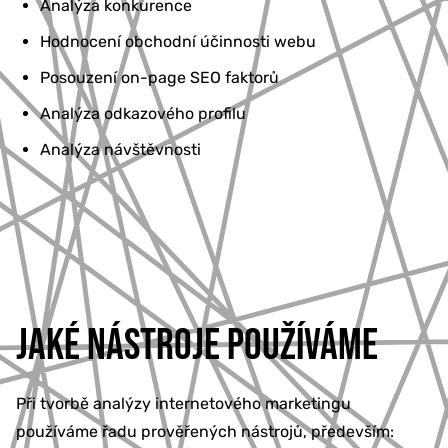
Analýza konkurence
Hodnocení obchodní účinnosti webu
Posouzení on-page SEO faktorů
Analýza odkazového profilu
Analýza návštěvnosti
JAKÉ NÁSTROJE POUŽÍVÁME
Při tvorbě analýzy internetového marketingu
používáme řadu prověřených nástrojů, především: