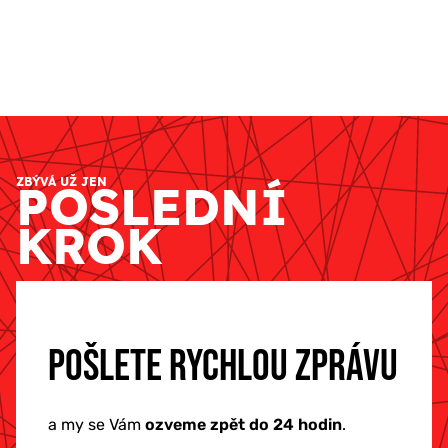
ZBÝVÁ UŽ JEN
POSLEDNÍ
KROK
POŠLETE RYCHLOU ZPRÁVU
a my se Vám
ozveme zpět do 24 hodin
.