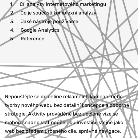
1.
Cíl analýzy internetového marketingu
2.
Co je součástí komplexní analýzy
3.
Jaké nástroje používáme
4.
Google Analytics
5.
Reference
Nepouštějte se do online reklamních kampaní nebo
tvorby nového webu bez detailní koncepce a odborné
strategie. Aktivity prováděné bez ucelené vize se
mohou snadno stát neúčelnou investicí, stejně jako
web bez předem určeného cíle, správné navigace,