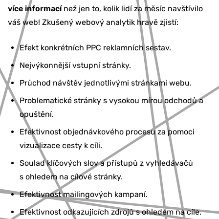
více informací
než jen to, kolik lidí za měsíc navštívilo
váš web! Zkušený webový analytik hravě zjistí:
Efekt konkrétních PPC reklamních sestav.
Nejvýkonnější vstupní stránky.
Průchod návštěv jednotlivými stránkami webu.
Problematické stránky s vysokou mírou odchodů a
opuštění.
Efektivnost objednávkového procesu za pomoci
vizualizace cesty k cíli.
Soulad klíčových slov a přístupů z vyhledávačů
s ohledem na cílové stránky.
Efektivnost mailingových kampaní.
Efektivnost odkazujících zdrojů s ohledem na cíle.