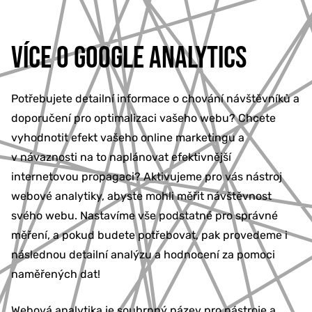
VÍCE O GOOGLE ANALYTICS
Potřebujete detailní informace o chování návštěvníků a
doporučení pro optimalizaci vašeho webu? Chcete
vyhodnotit efekt vašeho online marketingu a
v návaznosti na to naplánovat efektivnější
internetovou propagaci? Aktivujeme pro vás nástroj
webové analytiky, abyste mohli měřit návštěvnost
svého webu. Nastavíme vše podstatné pro správné
měření, a pokud budete potřebovat, pak provedeme i
následnou detailní analýzu a hodnocení za pomoci
naměřených dat!
Webová analytika je souhrnný název pro nástroje a