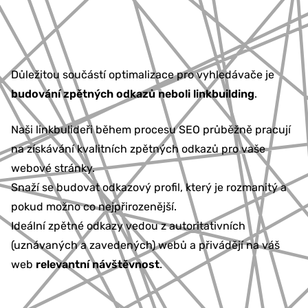
777 353 464
Důležitou součástí optimalizace pro vyhledávače je
budování zpětných odkazů neboli linkbuilding
.
Naši linkbulideři během procesu SEO průběžně pracují
na získávání kvalitních zpětných odkazů pro vaše
webové stránky.
Snaží se budovat odkazový profil, který je rozmanitý a
pokud možno co nejpřirozenější.
Ideální zpětné odkazy vedou z autoritativních
(uznávaných a zavedených) webů a přivádějí na váš
web
relevantní návštěvnost
.