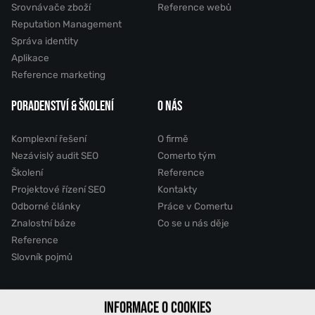
Srovnávače zboží
Reference webů
Reputation Management
Správa identity
Aplikace
Reference marketing
PORADENSTVÍ & ŠKOLENÍ
O NÁS
Komplexní řešení
O firmě
Nezávislý audit SEO
Comerto tým
Školení
Reference
Projektové řízení SEO
Kontakty
Odborné články
Práce v Comertu
Znalostní báze
Co se u nás děje
Reference
Slovník pojmů
INFORMACE O COOKIES
2011 - 2026 © Comerto, s.r.o.