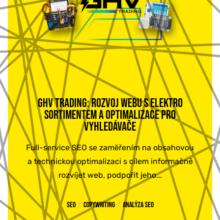
GHV TRADING: ROZVOJ WEBU S ELEKTRO
SORTIMENTEM A OPTIMALIZACE PRO
VYHLEDÁVAČE
Full-service SEO se zaměřením na obsahovou
a technickou optimalizaci s cílem informačně
rozvíjet web, podpořit jeho...
/
/
SEO
Copywriting
Analýza SEO