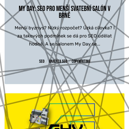
MY DAY: SEO PRO MENŠÍ SVATEBNÍ SALÓN V
BRNĚ
Menší byznys? Nízký rozpočet? Úzká cílovka? I
za takových podmínek se dá pro SEO udělat
hodně. A se salonem My Day se...
/
/
SEO
Analýza SEO
Copywriting