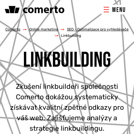
MENU
ONLINE MARKETING
Comerto
/
Online marketing
/
SEO - Optimalizace pro vyhledávače
/
Linkbuilding
TVORBA WEBU
LINKBUILDING
PORADENSTVÍ & ŠKOLENÍ
REFERENCE
Zkušení linkbuildeři společnosti
Comerto dokážou systematicky
O NÁS
získávat kvalitní zpětné odkazy pro
KONTAKTY
váš web. Zajišťujeme analýzy a
strategie linkbuildingu.