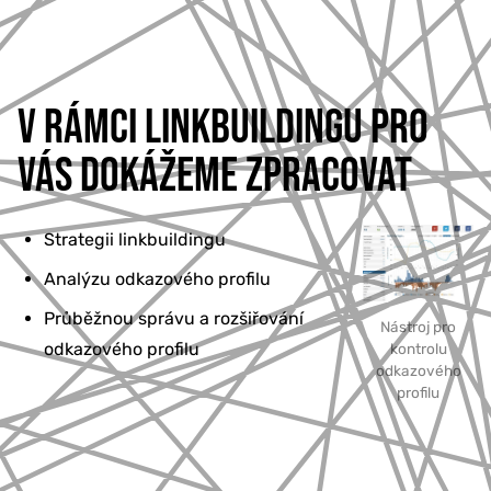
V RÁMCI LINKBUILDINGU PRO
VÁS DOKÁŽEME ZPRACOVAT
Strategii linkbuildingu
Analýzu odkazového profilu
Průběžnou správu a rozšiřování
Nástroj pro
odkazového profilu
kontrolu
odkazového
profilu