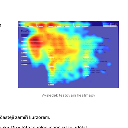
o
Výsledek testování heatmapy
častěji zamíří kurzorem.
ky. Díky této tepelné mapě si lze udělat