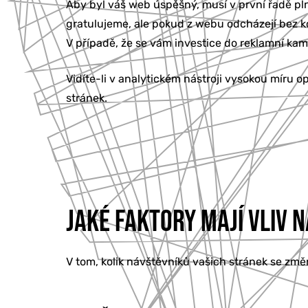
Aby byl váš web úspěšný, musí v první řadě pl
gratulujeme, ale pokud z webu odcházejí bez ko
V případě, že se vám investice do reklamní k
Vidíte-li v analytickém nástroji vysokou míru o
stránek.
JAKÉ FAKTORY MAJÍ VLIV 
V tom, kolik návštěvníků vašich stránek se změní