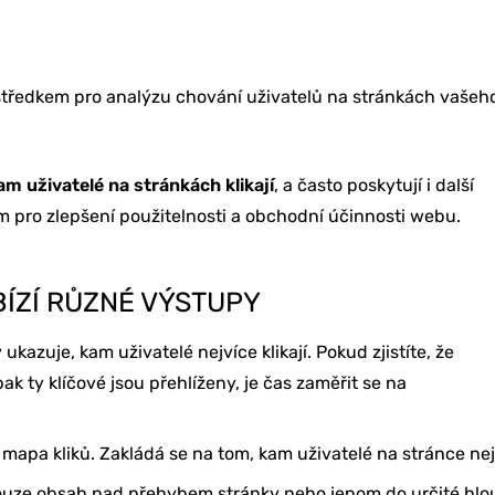
středkem pro analýzu chování uživatelů na stránkách vašeh
am uživatelé na stránkách klikají
, a často poskytují i další
 pro zlepšení použitelnosti a obchodní účinnosti webu.
ÍZÍ RŮZNÉ VÝSTUPY
azuje, kam uživatelé nejvíce klikají. Pokud zjistíte, že
k ty klíčové jsou přehlíženy, je čas zaměřit se na
mapa kliků. Zakládá se na tom, kam uživatelé na stránce nej
ouze obsah nad přehybem stránky nebo jenom do určité hloub