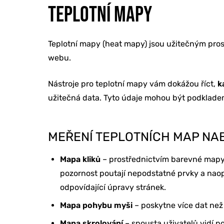
TEPLOTNÍ MAPY
Teplotní mapy (heat mapy) jsou užitečným pro
webu.
Nástroje pro teplotní mapy vám dokážou říct,
k
užitečná data. Tyto údaje mohou být podkladem
MEŘENÍ TEPLOTNÍCH MAP NAB
Mapa kliků
– prostřednictvím barevné mapy uk
pozornost poutají nepodstatné prvky a naopa
odpovídající úpravy stránek.
Mapa pohybu myši
– poskytne více dat než 
Mapa skrolování
– spousta uživatelů vidí p