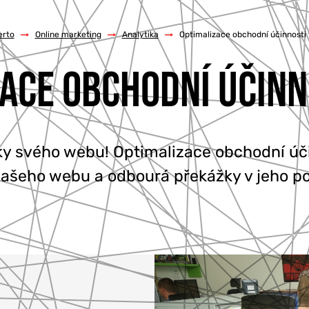
rto
/
Online marketing
/
Analytika
/
Optimalizace obchodní účinnosti
ACE OBCHODNÍ ÚČIN
níky svého webu! Optimalizace obchodní úč
ašeho webu a odbourá překážky v jeho po