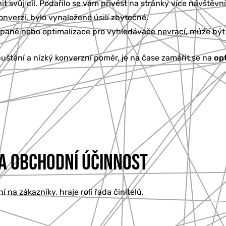
nit svůj cíl. Podařilo se vám přivést na stránky více návšt
nverzí, bylo vynaložené úsilí zbytečné.
ampaně nebo optimalizace pro vyhledávače nevrací, může bý
puštění a nízký konverzní poměr, je na čase zaměřit se na
opt
NA OBCHODNÍ ÚČINNOST
 na zákazníky, hraje roli řada činitelů.