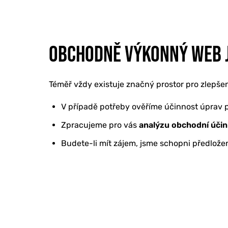
REFERENCE
OBCHODNĚ VÝKONNÝ WEB J
O NÁS
Téměř vždy existuje značný prostor pro zlepšen
KONTAKTY
V případě potřeby ověříme účinnost úprav p
Zpracujeme pro vás
analýzu obchodní účin
Budete-li mít zájem, jsme schopni předlož