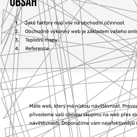
OBSAH
1.
Jaké faktory mají vliv na obchodní účinnost
2.
Obchodně výkonný web je základem vašeho onl
3.
Teplotní mapy
4.
Reference
Máte web, který má nízkou návštěvnost, Provo
přivedeme vaši cílovou skupinu na web přes sl
návštěvnosti. Doporučíme vám nejefektivnější 