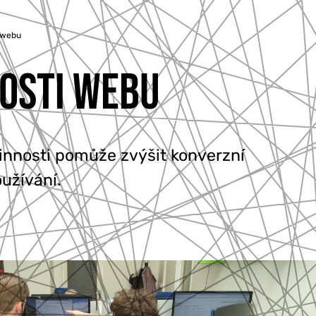
 webu
NOSTI WEBU
innosti pomůže zvýšit konverzní
užívání.