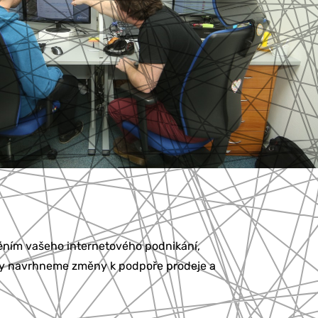
ěním vašeho internetového podnikání,
tiky navrhneme změny k podpoře prodeje a