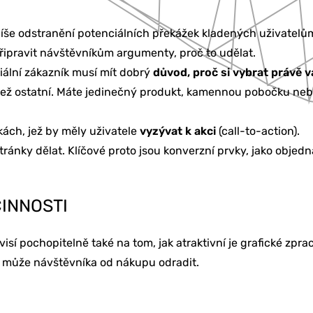
spíše odstranění potenciálních překážek kladených uživatel
řipravit návštěvníkům argumenty, proč to udělat.
iální zákazník musí mít dobrý
důvod, proč si vybrat právě v
než ostatní. Máte jedinečný produkt, kamennou pobočku nebo
ách, jež by měly uživatele
vyzývat k akci
(call-to-action).
KETING
tránky dělat. Klíčové proto jsou konverzní prvky, jako objed
INNOSTI
BU
 pochopitelně také na tom, jak atraktivní je grafické zprac
ek, může návštěvníka od nákupu odradit.
Í & ŠKOLENÍ