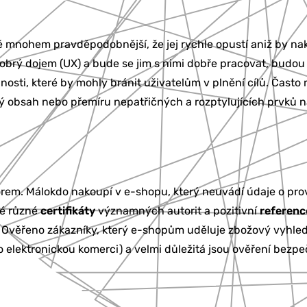
 mnohem pravděpodobnější, že jej rychle opustí aniž by nak
dobrý dojem (UX) a bude se jim s nimi dobře pracovat, budou
ti, které by mohly bránit uživatelům v plnění cílů. Často m
 obsah nebo přemíru nepatřičných a rozptylujících prvků n
m. Málokdo nakoupí v e-shopu, který neuvádí údaje o provo
ké různé
certifikáty
významných autorit a pozitivní
referenc
át Ověřeno zákazníky, který e-shopům uděluje zbožový vyhl
ro elektronickou komerci) a velmi důležitá jsou ověření bezpe