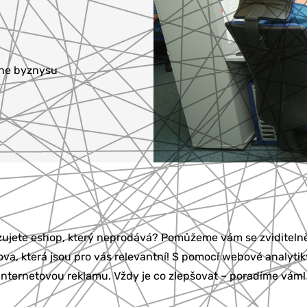
ine byznysu
zujete eshop, který neprodává? Pomůžeme vám se zviditeln
ova, která jsou pro vás relevantní! S pomocí webové analy
internetovou reklamu. Vždy je co zlepšovat – poradíme vám!