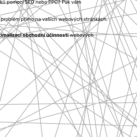
ěvníků pomocí SEO nebo PPC? Pak vám
t problém přímo na vašich webových stránkách.
imalizaci obchodní účinnosti
webových