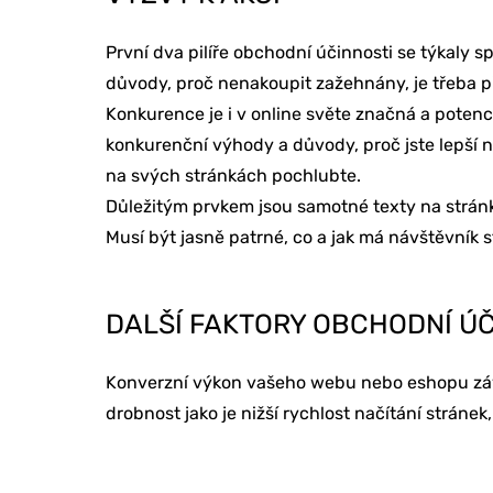
První dva pilíře obchodní účinnosti se týkaly 
důvody, proč nenakoupit zažehnány, je třeba p
Konkurence je i v online světe značná a potenc
konkurenční výhody a důvody, proč jste lepší 
na svých stránkách pochlubte.
Důležitým prvkem jsou samotné texty na stránk
ONLINE MAR
Musí být jasně patrné, co a jak má návštěvník s
DALŠÍ FAKTORY OBCHODNÍ ÚČ
TVORBA WE
Konverzní výkon vašeho webu nebo eshopu závisí
drobnost jako je nižší rychlost načítání strán
PORADENSTV