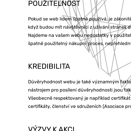
POUŽITELNOST
Pokud se web lidem špatně používá, je zákonitě
když budou mít návštěvníci z užívání stránek 
Najdeme na vašem webu nedostatky v použitelnos
špatně použitelný nákupní proces, nepřehledný
KREDIBILITA
Důvěryhodnost webu je také významným faktore
nástrojem pro posílení důvěryhodnosti jsou ta
Všeobecně respektovaný je například certifik
certifikáty, členství ve sdruženích (Asociace p
VÝZVY K AKCI