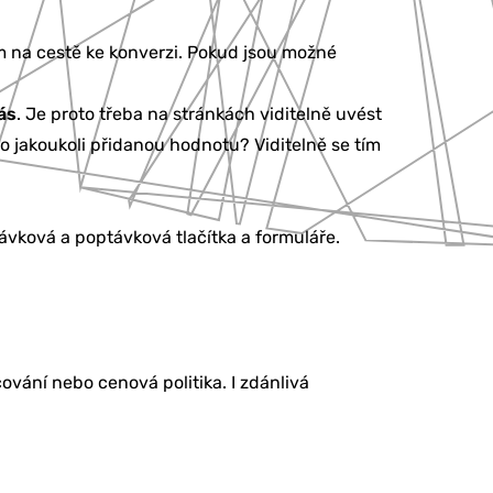
ům na cestě ke konverzi. Pokud jsou možné
ás
. Je proto třeba na stránkách viditelně uvést
 jakoukoli přidanou hodnotu? Viditelně se tím
návková a poptávková tlačítka a formuláře.
ování nebo cenová politika. I zdánlivá