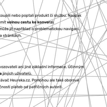
oupili nebo poptali produkt či službu. Naopak
 mít
volnou cestu ke konverzi
.
ůže jít například o problematickou navigaci,
a stránkách.
zovateli ani jiné základní informace. Účinným
e
jiných uživatelů.
edávač Heureka.cz. Pomohou ale také oborové
čnosti plateb od patřičných autorit.