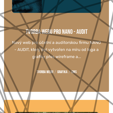
TVORBA WEBU PRO NANO - AUDIT
Nový web pro účetní a auditorskou firmu NANO
- AUDIT, který byl vytvořen na míru od loga a
grafiky přes wireframe a...
/
/
Tvorba webu
Grafika
CMS