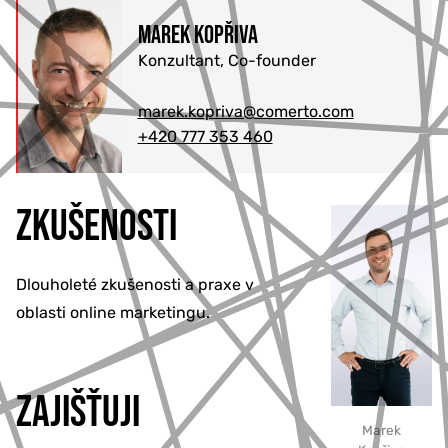
Marek Kopřiva
777 353 464
Konzultant, Co-founder
marek.kopriva@comerto.com
+420 777 353 460
ZKUŠENOSTI
Dlouholeté zkušenosti a praxe v
oblasti online marketingu.
ZAJIŠŤUJI
Marek