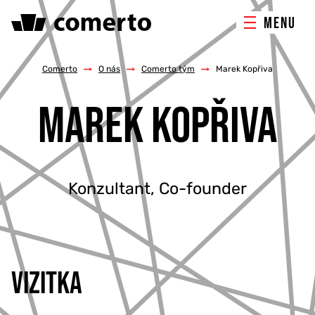
MENU
ONLINE MARKETING
Comerto
/
O nás
/
Comerto tým
/
Marek Kopřiva
MAREK KOPŘIVA
TVORBA WEBU
PORADENSTVÍ & ŠKOLENÍ
Konzultant, Co-founder
REFERENCE
O NÁS
KONTAKTY
VIZITKA