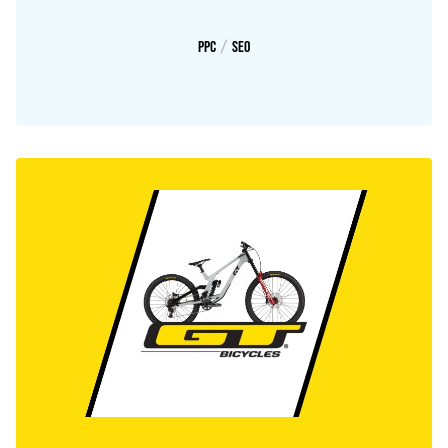
/
PPC
SEO