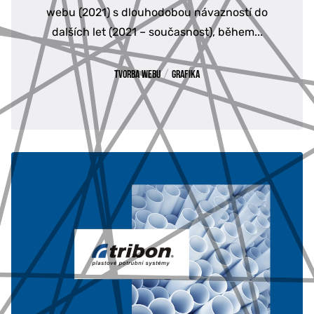
webu (2021) s dlouhodobou návazností do
dalších let (2021 – současnost), během...
/
Tvorba webu
Grafika