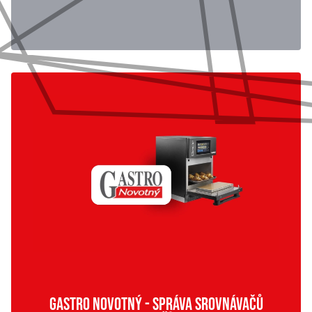
GASTRO NOVOTNÝ - SPRÁVA SROVNÁVAČŮ