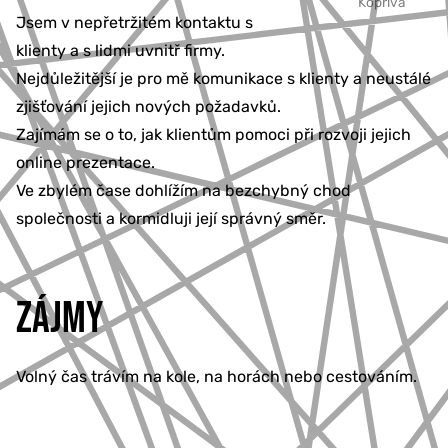
Kopřiva
Jsem v nepřetržitém kontaktu s
klienty a s lidmi uvnitř firmy.
Nejdůležitější je pro mě komunikace s klienty a neustálé
zjišťování jejich nových požadavků.
Zajímám se o to, jak klientům pomoci při rozvoji jejich
online prezentace.
Ve zbylém čase dohlížím na bezchybný chod
společnosti a kormidluji její správný směr.
ZÁJMY
Volný čas trávím na kole, na horách nebo cestováním.