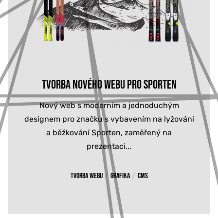
TVORBA NOVÉHO WEBU PRO SPORTEN
Nový web s moderním a jednoduchým
designem pro značku s vybavením na lyžování
a běžkování Sporten, zaměřený na
prezentaci...
/
/
Tvorba webu
Grafika
CMS