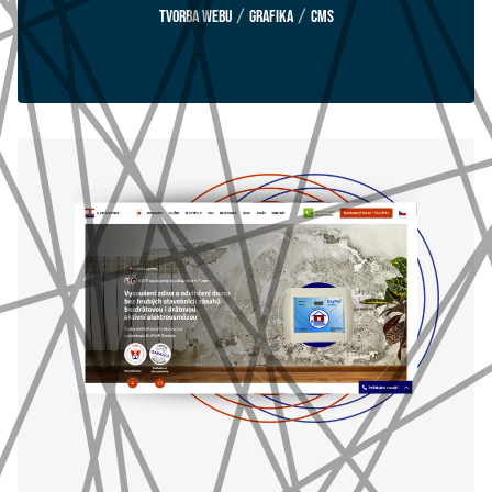
/
/
Tvorba webu
Grafika
CMS