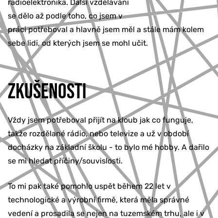
radioelektronika. Další vzdělávání
se dělo až podle toho, co jsem v
práci potřeboval a hlavně jsem měl a stále mám kolem
sebe lidi, od kterých jsem se mohl učit.
ZKUŠENOSTI
Vždy jsem potřeboval přijít na kloub jak co funguje,
takže rozdělané rádio, nebo televize a už v období
docházky na základní školu - to bylo mé hobby. A dařilo
se mi hledat příčiny/souvislosti.
To mi pak také pomohlo uspět během 22 let v
technologické a výrobní firmě, která měla správné
vedení a prosadila se nejen na tuzemském trhu, ale i v