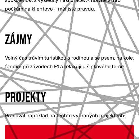
spokojenost s výsledky naší práce. A hlavně si rád
počkám na klientovo – měl jste pravdu.
ZÁJMY
Volný čas trávím turistikou s rodinou a se psem, na kole,
fandím při závodech F1 a relaxuji u šipkového terče.
PROJEKTY
Pracoval například na těchto vybraných projektech: