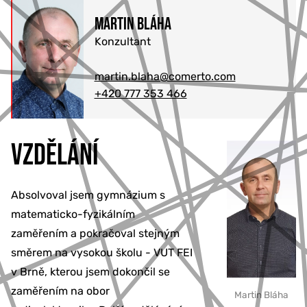
Martin Bláha
777 353 464
Konzultant
martin.blaha@comerto.com
+420 777 353 466
VZDĚLÁNÍ
Absolvoval jsem gymnázium s
matematicko-fyzikálním
zaměřením a pokračoval stejným
směrem na vysokou školu - VUT FEI
v Brně, kterou jsem dokončil se
zaměřením na obor
Martin Bláha