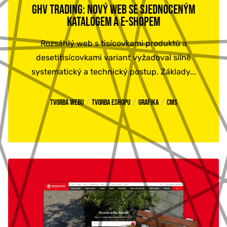
GHV TRADING: NOVÝ WEB SE SJEDNOCENÝM
KATALOGEM A E-SHOPEM
Rozsáhlý web s tisícovkami produktů a
desetitisícovkami variant vyžadoval silně
systematický a technický postup. Základy...
/
/
/
Tvorba webu
Tvorba eshopu
Grafika
CMS