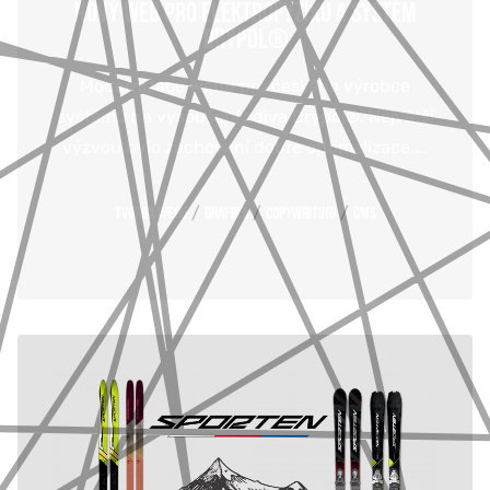
NOVÝ WEB PRO ELEKTROFYZIKU A SYSTÉM
DRYPOL®
Modernizace webu pro českého výrobce
systémů na vysoušení zdiva Drypol®. Největší
výzvou bylo zachování dobré optimalizace,...
/
/
/
Tvorba webu
Grafika
Copywriting
CMS