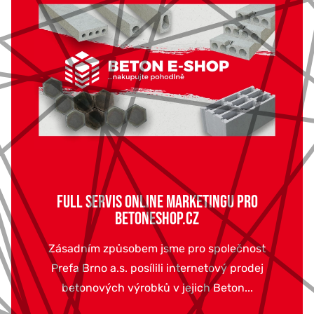
FULL SERVIS ONLINE MARKETINGU PRO
BETONESHOP.CZ
Zásadním způsobem jsme pro společnost
Prefa Brno a.s. posílili internetový prodej
betonových výrobků v jejich Beton...