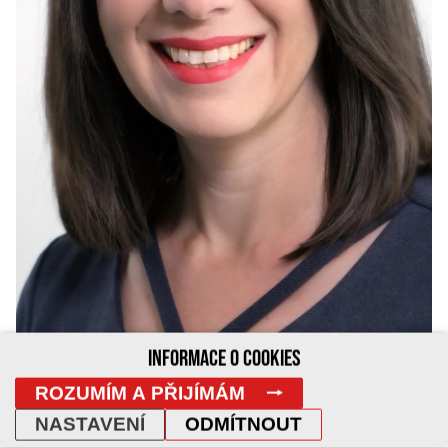
INFORMACE O COOKIES
ROZUMÍM A PŘIJÍMÁM
LEONA JURÁNKOVÁ
NASTAVENÍ
ODMÍTNOUT