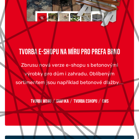
TVORBA E-SHOPU NA MÍRU PRO PREFA BRNO
Zbrusu nová verze e-shopu s betonovými
výrobky pro dům i zahradu. Oblíbeným
sortimentem jsou například betonové dlažby,...
/
/
/
Tvorba webu
Grafika
Tvorba eshopu
CMS