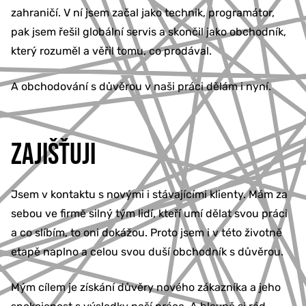
zahraničí. V ní jsem začal jako technik, programátor,
pak jsem řešil globální servis a skončil jako obchodník,
který rozuměl a věřil tomu, co prodával.
A obchodování s důvěrou v naši práci dělám i nyní.
ZAJIŠŤUJI
Jsem v kontaktu s novými i stávajícími klienty. Mám za
sebou ve firmě silný tým lidí, kteří umí dělat svou práci
a co slíbím, to oni dokážou. Proto jsem i v této životně
etapě naplno a celou svou duší obchodník s důvěrou.
Mým cílem je získání důvěry nového zákazníka a jeho