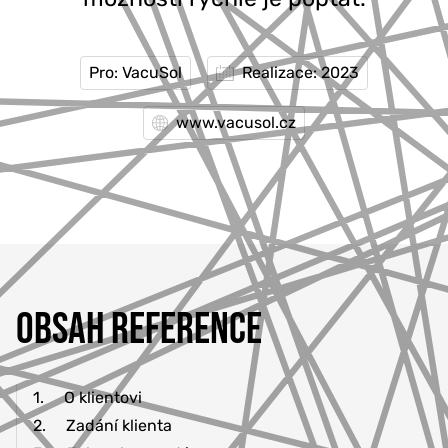
Pro: VacuSol
Realizace: 2023
www.vacusol.cz
OBSAH REFERENCE
1.
O klientovi
2.
Zadání klienta