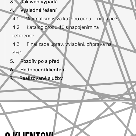
3.
Jak web vypadá
4.
Výsledné řešení
4.1.
Minimalismus za každou cenu ... nebo ne?
4.2.
Katalog produktů s napojením na
reference
4.3.
Finalizace úprav, vyladění, příprava na
SEO
5.
Rozdíly po a před
6.
Hodnocení klientem
7.
Realizované služby