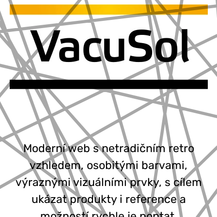
Moderní web s netradičním retro
vzhledem, osobitými barvami,
výraznými vizuálními prvky, s cílem
ukázat produkty i reference a
možností rychle je poptat.