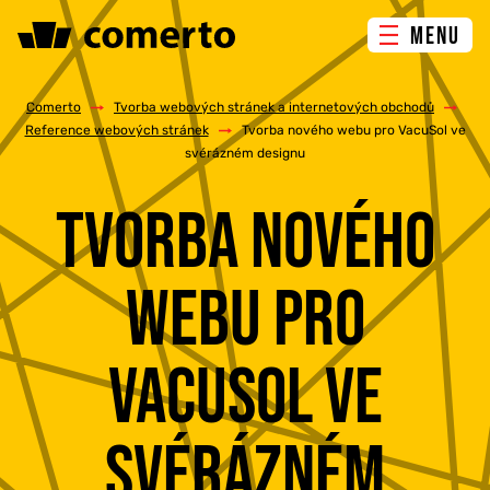
MENU
ONLINE MARKETING
Comerto
/
Tvorba webových stránek a internetových obchodů
/
Reference webových stránek
/
Tvorba nového webu pro VacuSol ve
svérázném designu
TVORBA WEBU
TVORBA NOVÉHO
PORADENSTVÍ & ŠKOLENÍ
WEBU PRO
REFERENCE
O NÁS
VACUSOL VE
KONTAKTY
SVÉRÁZNÉM