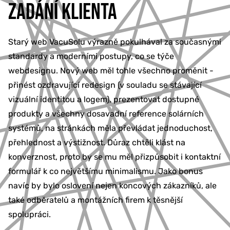
ZADÁNÍ KLIENTA
Starý web VacuSolu výrazně pokulhával za současnými
standardy a moderními postupy, co se týče
webdesignu. Nový web měl tohle všechno proměnit -
přinést ozdravující redesign (v souladu se stávající
vizuální identitou a logem), prezentovat dostupné
produkty a všechny dosavadní reference solárních
systémů, na stránkách měla převládat jednoduchost,
přehlednost a výstižnost. Důraz chtěli klást na
konverznost, proto by se mu měl přizpůsobit i kontaktní
formulář k co největšímu minimalismu. Jako bonus
navíc by bylo oslovení nejen koncových zákazníků, ale
také odběratelů a montážních firem k těsnější
spolupráci.