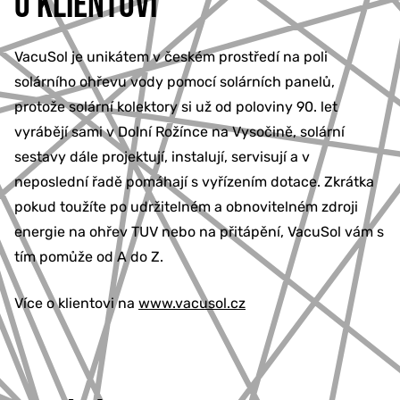
O KLIENTOVI
VacuSol je unikátem v českém prostředí na poli
solárního ohřevu vody pomocí solárních panelů,
protože solární kolektory si už od poloviny 90. let
vyrábějí sami v Dolní Rožínce na Vysočině, solární
sestavy dále projektují, instalují, servisují a v
neposlední řadě pomáhají s vyřízením dotace. Zkrátka
pokud toužíte po udržitelném a obnovitelném zdroji
energie na ohřev TUV nebo na přitápění, VacuSol vám s
tím pomůže od A do Z.
Více o klientovi na
www.vacusol.cz