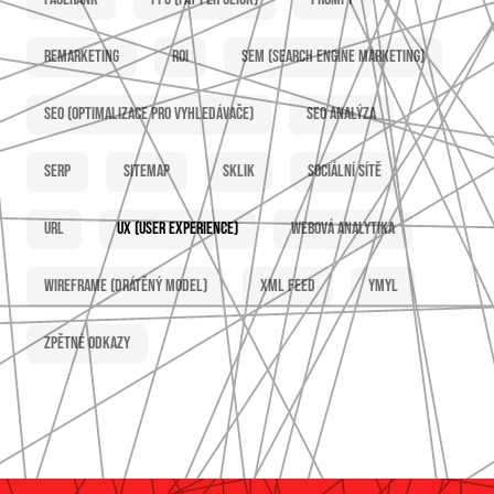
Remarketing
ROI
SEM (Search Engine Marketing)
SEO (optimalizace pro vyhledávače)
SEO analýza
SERP
Sitemap
Sklik
Sociální sítě
URL
UX (user experience)
Webová analytika
Wireframe (drátěný model)
XML feed
YMYL
Zpětné odkazy