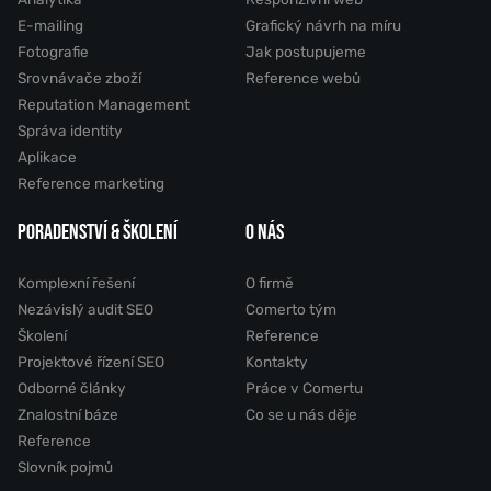
E-mailing
Grafický návrh na míru
Fotografie
Jak postupujeme
Srovnávače zboží
Reference webů
Reputation Management
Správa identity
Aplikace
Reference marketing
PORADENSTVÍ & ŠKOLENÍ
O NÁS
Komplexní řešení
O firmě
Nezávislý audit SEO
Comerto tým
Školení
Reference
Projektové řízení SEO
Kontakty
Odborné články
Práce v Comertu
Znalostní báze
Co se u nás děje
Reference
Slovník pojmů