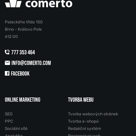
Palackého třída 150
Brno - Královo Pole
612 00
777 353 464
INFO@COMERTO.COM
FACEBOOK
ONLINE MARKETING
TVORBA WEBU
SEO
Tvorba webových stránek
PPC
Tvorba e-shopů
Sociální sítě
Redakční systém
Analytika
Responzivní web