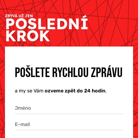
ZBÝVÁ UŽ JEN
POSLEDNÍ
KROK
POŠLETE RYCHLOU ZPRÁVU
a my se Vám
ozveme zpět do 24 hodin
.