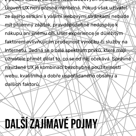
Úroveň UX není přesně měřitelná. Pokud však uživatel
777 353 464
ze svého setkání s vašimi webovými stránkami nebude
mít příjemný zážitek, pravděpodobně nedospěje k
nákupu ani jinému cíli. User experience je důležitým
faktorem ovlivňujícím prodejnost výrobku či služby na
Internetu. Jedná se o celé spektrum prvků, které mají
uživatele přimět dělat to, co se od něj očekává. Správně
navržené UX je kombinací bezchybné použitelnosti
webu, kvalitního a dobře uspořádaného obsahu a
dalších faktorů.
DALŠÍ ZAJÍMAVÉ POJMY