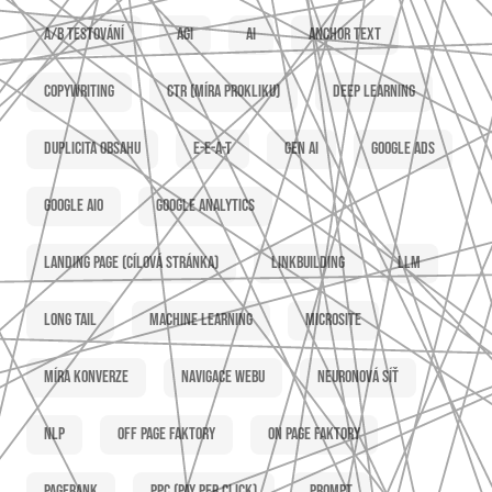
A/B testování
AGI
AI
Anchor text
Copywriting
CTR (míra prokliku)
Deep learning
Duplicita obsahu
E-E-A-T
Gen AI
Google Ads
Google AIO
Google Analytics
Landing page (cílová stránka)
Linkbuilding
LLM
Long tail
Machine learning
Microsite
Míra konverze
Navigace webu
Neuronová síť
NLP
Off page faktory
On page faktory
PageRank
PPC (Pay per click)
Prompt