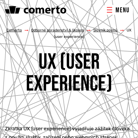
MENU
ONLINE MARKETING
Comerto
/
Odborné poradenství & školení
/
Slovník pojmů
/
UX
(user experience)
TVORBA WEBU
UX (USER
PORADENSTVÍ & ŠKOLENÍ
EXPERIENCE)
REFERENCE
O NÁS
KONTAKTY
Zkratka UX (user experience) vyjadřuje zážitek člověka
z použití služby, zařízení nebo webových stránek.