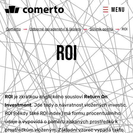
MENU
ONLINE MARKETING
Comerto
/
Odborné poradenství & školení
/
Slovník pojmů
/
ROI
ROI
TVORBA WEBU
PORADENSTVÍ & ŠKOLENÍ
REFERENCE
ROI
je zkratkou anglického sousloví
Return On
O NÁS
Investment
. Jde tedy o návratnost vložených investic.
ROI (někdy také ROI index) má formu procentuálního
KONTAKTY
údaje a vypovídá o poměru získaných prostředků k
prostředkům vloženým. Základní vzorec vypadá takto.