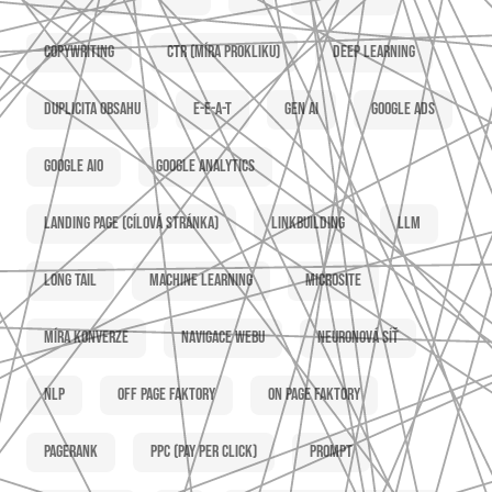
Copywriting
CTR (míra prokliku)
Deep learning
Duplicita obsahu
E-E-A-T
Gen AI
Google Ads
Google AIO
Google Analytics
Landing page (cílová stránka)
Linkbuilding
LLM
Long tail
Machine learning
Microsite
Míra konverze
Navigace webu
Neuronová síť
NLP
Off page faktory
On page faktory
PageRank
PPC (Pay per click)
Prompt