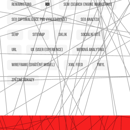
Remarketing
ROI
SEM (Search Engine Marketing)
SEO (optimalizace pro vyhledávače)
SEO analýza
SERP
Sitemap
Sklik
Sociální sítě
URL
UX (user experience)
Webová analytika
Wireframe (drátěný model)
XML feed
YMYL
Zpětné odkazy