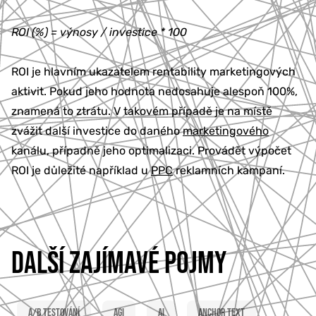
777 353 464
ROI (%) = výnosy / investice * 100
ROI je hlavním ukazatelem rentability marketingových
aktivit. Pokud jeho hodnota nedosahuje alespoň 100%,
znamená to ztrátu. V takovém případě je na místě
zvážit další investice do daného
marketingového
kanálu, případně jeho optimalizaci. Provádět výpočet
ROI je důležité například u
PPC
reklamních kampaní.
DALŠÍ ZAJÍMAVÉ POJMY
A/B testování
AGI
AI
Anchor text