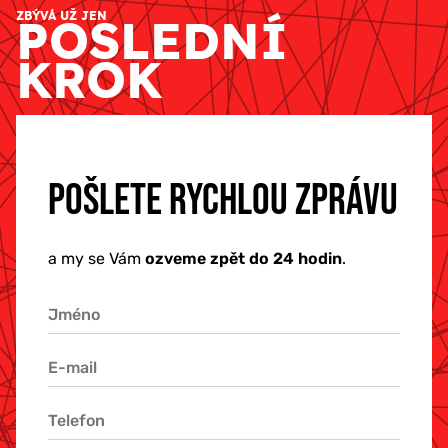
ZBÝVÁ UŽ JEN
POSLEDNÍ
KROK
POŠLETE RYCHLOU ZPRÁVU
a my se Vám
ozveme zpět do 24 hodin
.