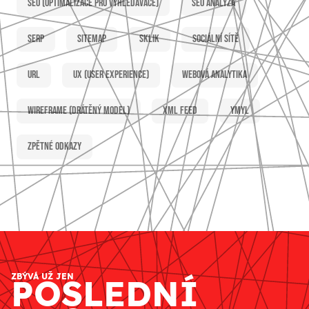
SEO (optimalizace pro vyhledávače)
SEO analýza
SERP
Sitemap
Sklik
Sociální sítě
URL
UX (user experience)
Webová analytika
Wireframe (drátěný model)
XML feed
YMYL
Zpětné odkazy
ZBÝVÁ UŽ JEN
POSLEDNÍ