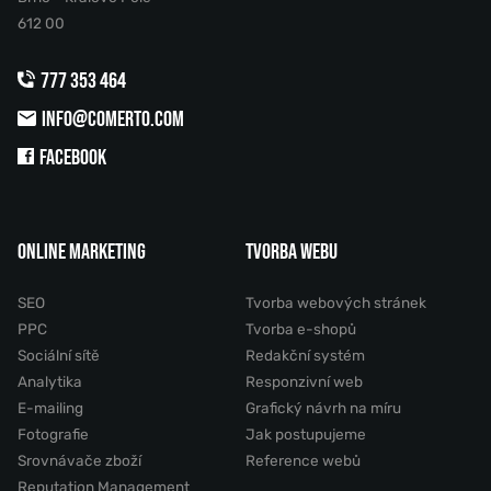
612 00
777 353 464
INFO@COMERTO.COM
FACEBOOK
ONLINE MARKETING
TVORBA WEBU
SEO
Tvorba webových stránek
PPC
Tvorba e-shopů
Sociální sítě
Redakční systém
Analytika
Responzivní web
E-mailing
Grafický návrh na míru
Fotografie
Jak postupujeme
Srovnávače zboží
Reference webů
Reputation Management