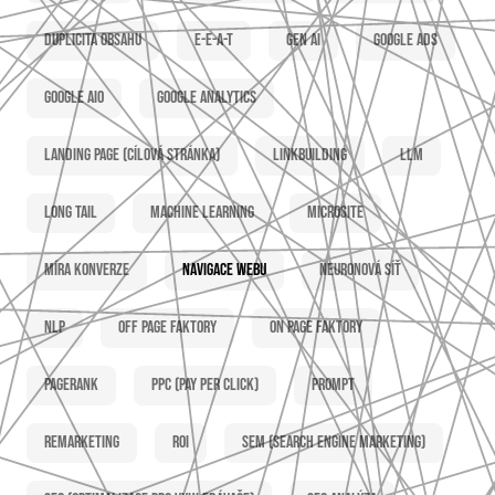
Duplicita obsahu
E-E-A-T
Gen AI
Google Ads
Google AIO
Google Analytics
Landing page (cílová stránka)
Linkbuilding
LLM
Long tail
Machine learning
Microsite
Míra konverze
Navigace webu
Neuronová síť
NLP
Off page faktory
On page faktory
PageRank
PPC (Pay per click)
Prompt
Remarketing
ROI
SEM (Search Engine Marketing)