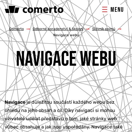
MENU
ONLINE MARKETING
Comerto
/
Odborné poradenství & školení
/
Slovník pojmů
/
Navigace webu
TVORBA WEBU
NAVIGACE WEBU
PORADENSTVÍ & ŠKOLENÍ
REFERENCE
O NÁS
Navigace
je důležitou součástí každého webu bez
ohledu na jeho obsah a cíl. Díky navigaci si mohou
KONTAKTY
uživatelé udělat představu o tom, jaké stránky web
vůbec obsahuje a jak jsou uspořádány. Navigace také