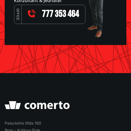
Konzultant & jednatel
OFFICE
777 353 464
Palackého třída 150
Brno - Královo Pole