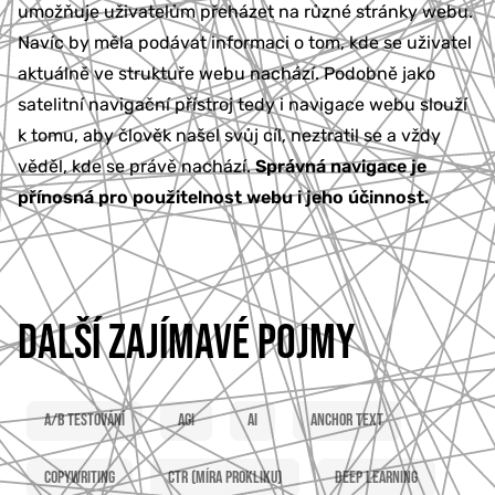
umožňuje uživatelům přeházet na různé stránky webu.
777 353 464
Navíc by měla podávat informaci o tom, kde se uživatel
aktuálně ve struktuře webu nachází. Podobně jako
satelitní navigační přístroj tedy i navigace webu slouží
k tomu, aby člověk našel svůj cíl, neztratil se a vždy
věděl, kde se právě nachází.
Správná navigace je
přínosná pro použitelnost webu i jeho účinnost.
DALŠÍ ZAJÍMAVÉ POJMY
A/B testování
AGI
AI
Anchor text
Copywriting
CTR (míra prokliku)
Deep learning