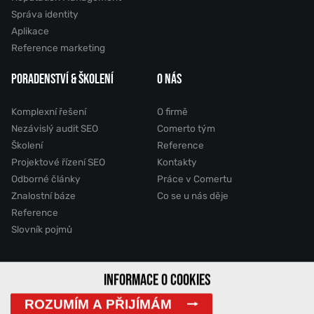
Správa identity
Aplikace
Reference marketing
PORADENSTVÍ & ŠKOLENÍ
O NÁS
Komplexní řešení
O firmě
Nezávislý audit SEO
Comerto tým
Školení
Reference
Projektové řízení SEO
Kontakty
Odborné články
Práce v Comertu
Znalostní báze
Co se u nás děje
Reference
Slovník pojmů
INFORMACE O COOKIES
2011 - 2026 © Comerto, s.r.o.
ROZUMÍM A PŘIJÍMÁM
Mapa stránek
GDPR
Cookies
Vyhledávání
DemoWeb