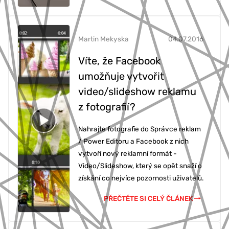
Martin Mekyska
04.07.2016
Víte, že Facebook
umožňuje vytvořit
video/slideshow reklamu
z fotografií?
Nahrajte fotografie do Správce reklam
/ Power Editoru a Facebook z nich
vytvoří nový reklamní formát -
Video/Slideshow, který se opět snaží o
získání co nejvíce pozornosti uživatelů.
PŘEČTĚTE SI CELÝ ČLÁNEK