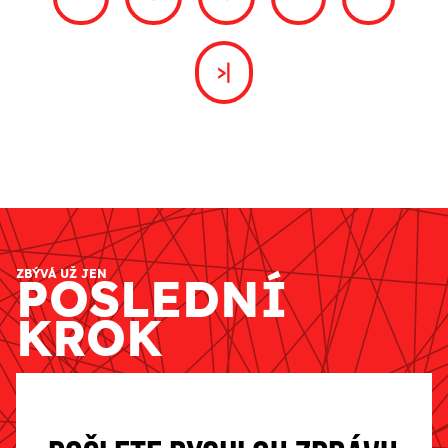
>|
ZBÝVÁ UŽ JEN
POSLEDNÍ
KROK