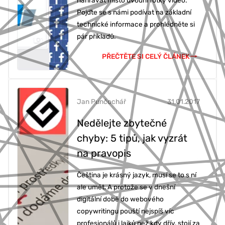
Pojďte se s námi podívat na základní
technické informace a prohlédněte si
pár příkladů.
PŘEČTĚTE SI CELÝ ČLÁNEK
Jan Punčochář
31.01.2017
Nedělejte zbytečné
chyby: 5 tipů, jak vyzrát
na pravopis
Čeština je krásný jazyk, musí se to s ní
ale umět. A protože se v dnešní
digitální době do webového
copywritingu pouští nejspíš víc
profesionálů i laiků než kdy dřív, stojí za