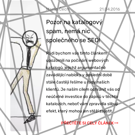
Martin Čech
21.04.2016
Pozor na katalogový
spam, nemá nic
společného se SEO!
Rádi bychom vás tímto článkem
upozornili na počínání webových
katalogů, jejichž argumentačně
zavádějící nabídky v poslední době
stále častěji řešíme u řady našich
klientů. Je naším cílem ochránit vás od
neúčelné investice do zápisů v těchto
katalozích, neboť vám zpravidla slibují
efekt, který mohou jen stěží zajistit.
PŘEČTĚTE SI CELÝ ČLÁNEK