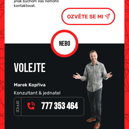
jinak bychom Vás nemohli
kontaktovat.
NEBO
VOLEJTE
Marek Kopřiva
Konzultant & jednatel
OFFICE
777 353 464