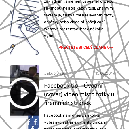
základním kamenem úspěšného webu
i e-shopu, nejspíš každý tuší. Známým
faktem je, že kvalitní a relevantní texty,
obrázky nebo videa přinášejí vaší
webové prezentaci hned několik
výhod:
PŘEČTĚTE SI CELÝ ČLÁNEK
Jakub Šmíd
15.06.2017
Facebook tip - Úvodní
(cover) video místo fotky u
firemních stránek
Facebook nám dnes u několika
vybraných stránek klientů umožnil
nahrávat místo úvodní fotky video.