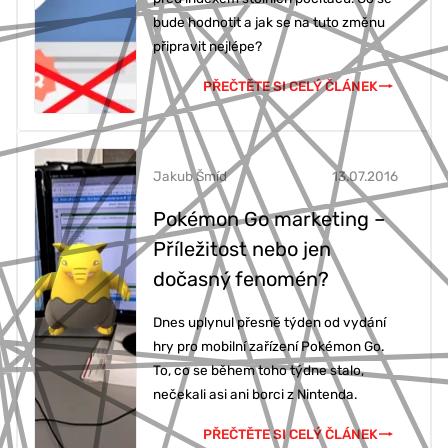
bude hodnotit a jak se na tuto změnu
připravit nejlépe?
PŘEČTĚTE SI CELÝ ČLÁNEK
Jakub Šmíd
13.07.2016
Pokémon Go marketing –
Příležitost nebo jen
dočasný fenomén?
Dnes uplynul přesně týden od vydání
hry pro mobilní zařízení Pokémon Go.
To, co se během toho týdne stalo,
nečekali asi ani borci z Nintenda.
PŘEČTĚTE SI CELÝ ČLÁNEK