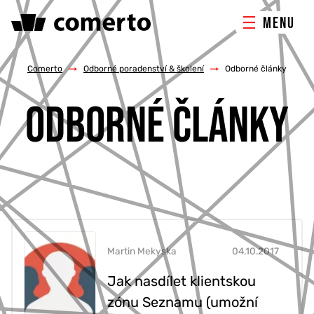
MENU
ONLINE MARKETING
Comerto
/
Odborné poradenství & školení
/
Odborné články
ODBORNÉ ČLÁNKY
TVORBA WEBU
PORADENSTVÍ & ŠKOLENÍ
REFERENCE
O NÁS
Martin Mekyska
04.10.2017
KONTAKTY
Jak nasdílet klientskou
zónu Seznamu (umožní