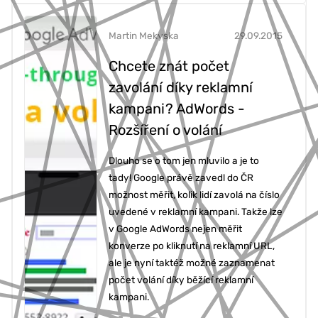
Martin Mekyska
29.09.2015
Chcete znát počet
zavolání díky reklamní
kampani? AdWords -
Rozšíření o volání
Dlouho se o tom jen mluvilo a je to
tady! Google právě zavedl do ČR
možnost měřit, kolik lidí zavolá na číslo
uvedené v reklamní kampani. Takže lze
v Google AdWords nejen měřit
konverze po kliknutí na reklamní URL,
ale je nyní taktéž možné zaznamenat
počet volání díky běžící reklamní
kampani.