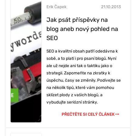
Erik Čapek
21.10.2013
Jak psát příspěvky na
blog aneb nový pohled na
SEO
SEO a kvalitní obsah patří odedávna k
sobě, a to platí i pro psaní blogů. Nyní
ale už nejde ani tak o taktiku jako o
strategii. Zapomeňte na zkratky k
úspěchu, časy se změnily. Podívejte se
na několik tipů, které vám pomohou
sklízet plody z vašich blogů, a
vybudujte seriózní stránky.
PŘEČTĚTE SI CELÝ ČLÁNEK