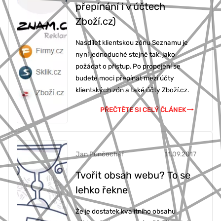
přepínání i v účtech
777 353 464
Zboží.cz)
Nasdílet klientskou zónu Seznamu je
nyní jednoduché stejně tak, jako
požádat o přístup. Po propojení se
budete moci přepínat mezi účty
klientských zón a také účty Zboží.cz.
PŘEČTĚTE SI CELÝ ČLÁNEK
Jan Punčochář
11.09.2017
Tvořit obsah webu? To se
lehko řekne
Že je dostatek kvalitního obsahu