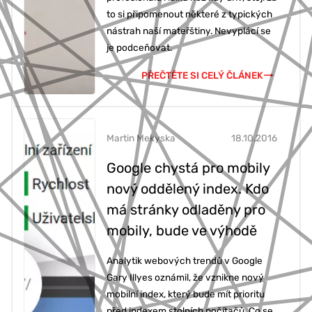
to si připomenout některé z typických
nástrah naší mateřštiny. Nevyplácí se
je podceňovat.
PŘEČTĚTE SI CELÝ ČLÁNEK
Martin Mekyska
18.10.2016
Google chystá pro mobily
nový oddělený index. Kdo
má stránky odladěny pro
mobily, bude ve výhodě
Analytik webových trendů v Google
Gary Illyes oznámil, že vznikne nový
mobilní index, který bude mít prioritu
před indexem stolních počítačů. Co se