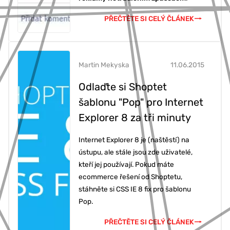
PŘEČTĚTE SI CELÝ ČLÁNEK
Martin Mekyska
11.06.2015
Odlaďte si Shoptet
šablonu "Pop" pro Internet
Explorer 8 za tři minuty
Internet Explorer 8 je (naštěstí) na
ústupu, ale stále jsou zde uživatelé,
kteří jej používají. Pokud máte
ecommerce řešení od Shoptetu,
stáhněte si CSS IE 8 fix pro šablonu
Pop.
PŘEČTĚTE SI CELÝ ČLÁNEK