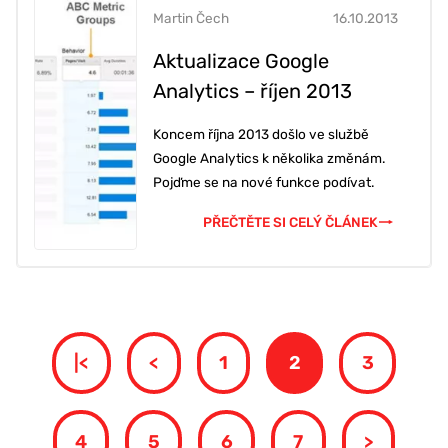
Martin Čech
16.10.2013
Aktualizace Google
Analytics – říjen 2013
Koncem října 2013 došlo ve službě
Google Analytics k několika změnám.
Pojďme se na nové funkce podívat.
PŘEČTĚTE SI CELÝ ČLÁNEK
|<
<
1
2
3
4
5
6
7
>