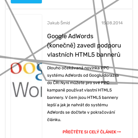
Jakub Šmíd
15.08.2014
Google AdWords
(konečně) zavedl podporu
vlastních HTML5 bannerů
Dlouho očekávaná novinka PPC
systému AdWords od Googlu dorazila
do ČR! Nyní můžete pro své PPC
kampaně používat vlastní HTML5
bannery. V čem jsou HTML5 bannery
lepší a jak je nahrát do systému
AdWords se dočtete v pokračování
článku.
PŘEČTĚTE SI CELÝ ČLÁNEK