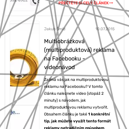
PŘEČTĚTE SI CELÝ ČLÁNEK
Jakub Šmíd
10.07.2015
Multiobrázková
(multiproduktová) reklama
na Facebooku -
videonávod
Zajímá vás jak na multiproduktovou
reklamu na Facebooku? V tomto
článku naleznete video (stopáž 2
minuty) s návodem, jak
multiproduktovou reklamu vytvořit.
Obsahem článku je také
1 konkrétní
tip, jak můžete využít tento formát
reklamy netradičním způsobem
.