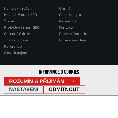
Komplexní řešení
O firmě
Nezávislý audit SEO
Comerto tým
Školení
Reference
Projektové řízení SEO
Kontakty
Odborné články
Práce v Comertu
Znalostní báze
Co se u nás děje
Reference
Slovník pojmů
2011 - 2026 © Comerto, s.r.o.
INFORMACE O COOKIES
ROZUMÍM A PŘIJÍMÁM
Mapa stránek
GDPR
Cookies
Vyhledávání
DemoWeb
NASTAVENÍ
ODMÍTNOUT
IP Adresa