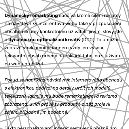
Dynamický remarketing
spočívá kromě cílení reklamy
na návštěvníky inzerentova webu také v přizpůsobení
obsahu reklamy konkrétnímu uživateli, jinými slovy jde
o
dynamickou optimalizaci kreativ
(DCO). Ta umožní
zobrazit v reklamním banneru vždy jen vysoce
relevantní obsah určený na základě toho, co si uživatel
na webu prohlížel.
Pokud se například návštěvník internetového obchodu
s elektronikou podíval na detaily určitých modelů
televizorů, jakmile mu bude remarketingová reklama
zobrazena, uvidí právě ty produkty, o něž projevil
zájem, případně jim podobné.
Takto personalizovaný inzerát sestavený přesně pro