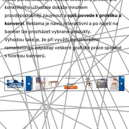
konkrétního uživatele dokáže mnohem
pravděpodobněji zaujmout a
spíš povede k prokliku a
konverzi
. Reklama je navíc interaktivní a po najetí na
banner lze procházet vybrané produkty.
Výhodou také je, že při využití dynamického
remarketingu odpadají veškeré grafické práce spojené
s tvorbou bannerů.