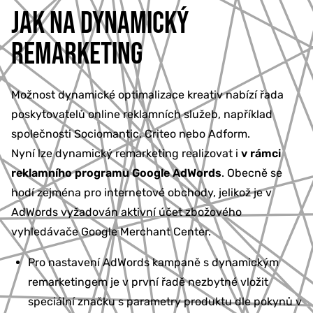
JAK NA DYNAMICKÝ
REMARKETING
Možnost dynamické optimalizace kreativ nabízí řada
poskytovatelů online reklamních služeb, například
společnosti Sociomantic, Criteo nebo Adform.
Nyní lze dynamický remarketing realizovat i
v rámci
reklamního programu Google AdWords
. Obecně se
hodí zejména pro internetové obchody, jelikož je v
AdWords vyžadován aktivní účet zbožového
vyhledávače Google Merchant Center.
Pro nastavení AdWords kampaně s dynamickým
remarketingem je v první řadě nezbytné vložit
speciální značku s parametry produktu dle pokynů v