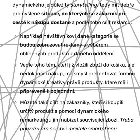
dynamického je důležitý
storytelling
, tedy mít dobře
promyšlené
situace, do kterých se zákazník při
cestě k nákupu dostane
a podle toho cílit reklamu.
Například návštěvníkovi dané kategorie se
budou zobrazovat reklamy s výběrem
oblíbených produktů z daného oddělení.
Vedle toho těm, kteří již vložili zboží do košíku, ale
nedokončili nákup, má smysl prezentovat formou
dynamické kreativy právě produkty, které měli
připravené k objednání.
Můžete také cílit na zákazníky, kteří si koupili
určitý produkt a pomocí dynamického
remarketingu jim nabízet související zboží.
Třeba
pouzdra pro čerstvé majitele smartphonu.