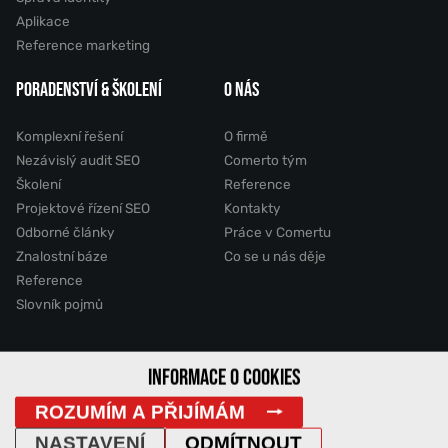
Aplikace
Reference marketing
PORADENSTVÍ & ŠKOLENÍ
O NÁS
Komplexní řešení
O firmě
Nezávislý audit SEO
Comerto tým
Školení
Reference
Projektové řízení SEO
Kontakty
Odborné články
Práce v Comertu
Znalostní báze
Co se u nás děje
Reference
Slovník pojmů
2011 - 2026 © Comerto, s.r.o.
INFORMACE O COOKIES
ROZUMÍM A PŘIJÍMÁM
Mapa stránek
GDPR
Cookies
Vyhledávání
DemoWeb
NASTAVENÍ
ODMÍTNOUT
IP Adresa