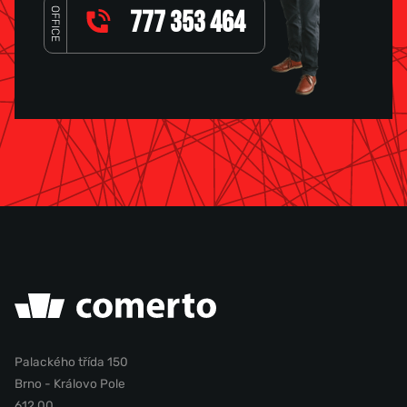
OFFICE
777 353 464
Palackého třída 150
Brno - Královo Pole
612 00