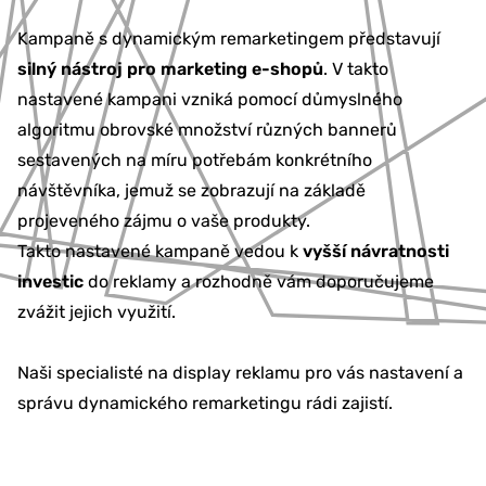
Kampaně s dynamickým remarketingem představují
silný nástroj pro marketing e-shopů
. V takto
nastavené kampani vzniká pomocí důmyslného
algoritmu obrovské množství různých bannerů
sestavených na míru potřebám konkrétního
návštěvníka, jemuž se zobrazují na základě
projeveného zájmu o vaše produkty.
Takto nastavené kampaně vedou k
vyšší návratnosti
investic
do reklamy a rozhodně vám doporučujeme
zvážit jejich využití.
Naši specialisté na display reklamu pro vás nastavení a
správu dynamického remarketingu rádi zajistí.