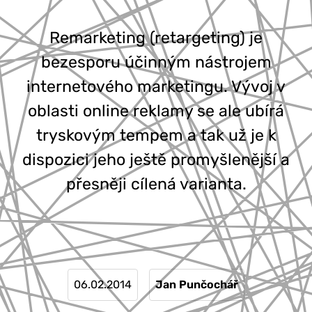
777 353 464
Remarketing (retargeting) je
bezesporu účinným nástrojem
internetového marketingu. Vývoj v
oblasti online reklamy se ale ubírá
tryskovým tempem a tak už je k
dispozici jeho ještě promyšlenější a
přesněji cílená varianta.
06.02.2014
Jan Punčochář