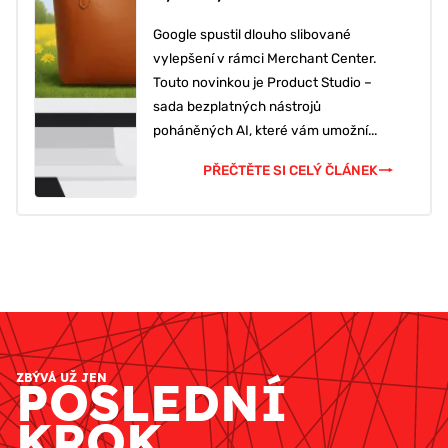
Google spustil dlouho slibované
vylepšení v rámci Merchant Center.
Touto novinkou je Product Studio –
sada bezplatných nástrojů
poháněných AI, které vám umožní...
PŘEČTĚTE SI CELÝ ČLÁNEK
ZBÝVÁ UŽ JEN
POSLEDNÍ
KROK