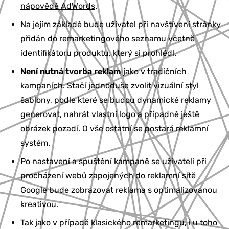
nápovědě AdWords
.
Na jejím základě bude uživatel při navštívení stránky
přidán do remarketingového seznamu včetně
identifikátoru produktu, který si prohlédl.
Není nutná tvorba reklam
jako v tradičních
kampaních. Stačí jednoduše zvolit vizuální styl
šablony, podle které se budou dynamické reklamy
generovat, nahrát vlastní logo a případně ještě
obrázek pozadí. O vše ostatní se postará reklamní
systém.
Po nastavení a spuštění kampaně se uživateli při
procházení webů zapojených do reklamní sítě
Google bude zobrazovat reklama s optimalizovanou
kreativou.
Tak jako v případě klasického remarketingu, i u toho