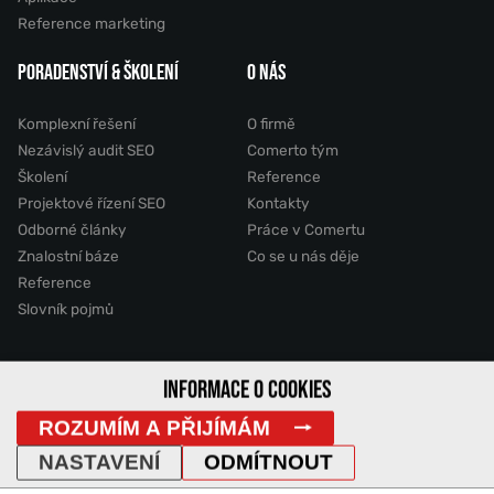
Reference marketing
PORADENSTVÍ & ŠKOLENÍ
O NÁS
Komplexní řešení
O firmě
Nezávislý audit SEO
Comerto tým
Školení
Reference
Projektové řízení SEO
Kontakty
Odborné články
Práce v Comertu
Znalostní báze
Co se u nás děje
Reference
Slovník pojmů
2011 - 2026 © Comerto, s.r.o.
INFORMACE O COOKIES
ROZUMÍM A PŘIJÍMÁM
Mapa stránek
GDPR
Cookies
Vyhledávání
DemoWeb
NASTAVENÍ
ODMÍTNOUT
IP Adresa