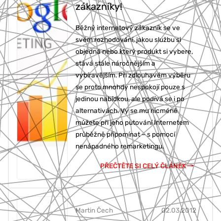
zákazníky!
777 353 464
Běžný internetový zákazník se ve
svém rozhodování, jakou službu si
objedná nebo který produkt si vybere,
stává stále náročnějším a
vybíravějším. Při zdlouhavém výběru
se proto mnohdy nespokojí pouze s
jedinou nabídkou, ale podívá se i po
alternativách. Vy se mu nicméně
můžete při jeho putování Internetem
průběžně připomínat – s pomocí
nenápadného remarketingu.
PŘEČTĚTE SI CELÝ ČLÁNEK
Martin Čech
02.03.2012