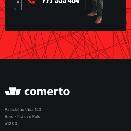
OFFICE
777 353 464
Palackého třída 150
Brno - Královo Pole
612 00