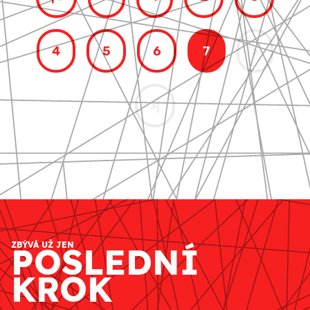
4
5
6
7
>
>|
ZBÝVÁ UŽ JEN
POSLEDNÍ
KROK