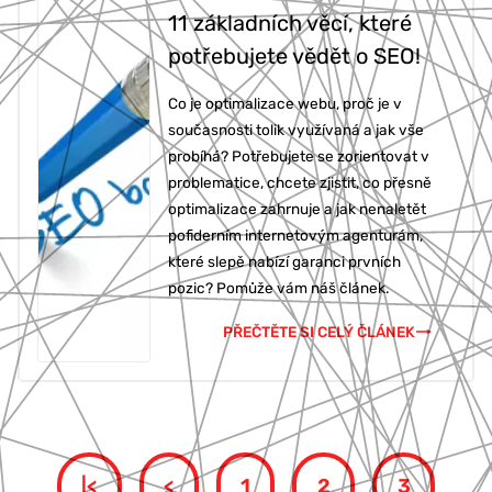
11 základních věcí, které
potřebujete vědět o SEO!
Co je optimalizace webu, proč je v
současnosti tolik využívaná a jak vše
probíhá? Potřebujete se zorientovat v
problematice, chcete zjistit, co přesně
optimalizace zahrnuje a jak nenaletět
pofiderním internetovým agenturám,
které slepě nabízí garanci prvních
pozic? Pomůže vám náš článek.
PŘEČTĚTE SI CELÝ ČLÁNEK
|<
<
1
2
3