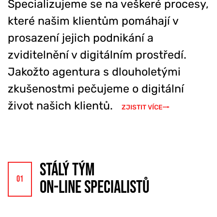
Specializujeme se na veškeré procesy,
777 353 464
které našim klientům pomáhají v
prosazení jejich podnikání a
zviditelnění v digitálním prostředí.
Jakožto agentura s dlouholetými
zkušenostmi pečujeme o digitální
život našich klientů.
ZJISTIT VÍCE
STÁLÝ TÝM
ON-LINE SPECIALISTŮ