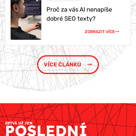
Proč za vás AI nenapíše
dobré SEO texty?
ZOBRAZIT VÍCE
VÍCE ČLÁNKŮ
ZBÝVÁ UŽ JEN
POSLEDNÍ