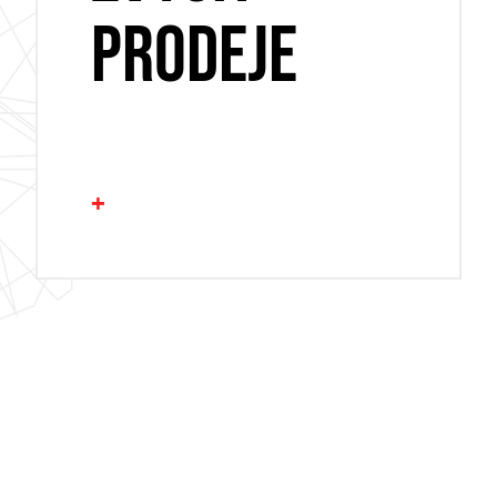
PRODEJE
+
SROVNÁVAČE ZBOŽÍ
WEBOVÁ ANALYTIKA
REMARKETING
E-MAILING