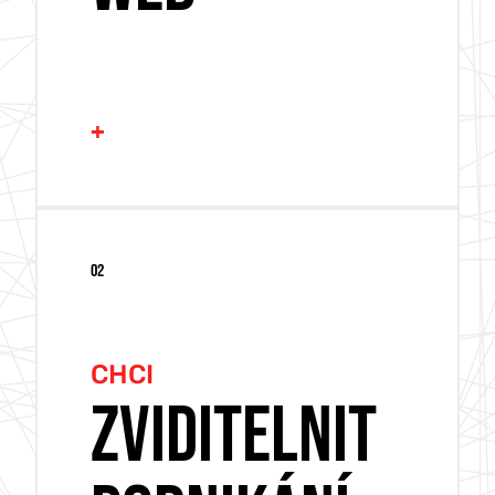
+
TVORBA WEBU
02
TVORBA ESHOPU
NOVÁ GRAFIKA
CHCI
RESPONSIVNÍ WEB
ZVIDITELNIT
PROHLÉDNOUT REFERENCE