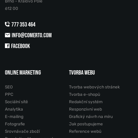
Brno - Královo Pole
612 00
777 353 464
INFO@COMERTO.COM
FACEBOOK
ONLINE MARKETING
TVORBA WEBU
SEO
Tvorba webových stránek
PPC
Tvorba e-shopů
Sociální sítě
Redakční systém
Analytika
Responzivní web
E-mailing
Grafický návrh na míru
Fotografie
Jak postupujeme
Srovnávače zboží
Reference webů