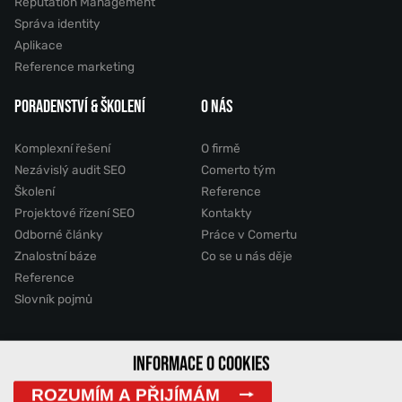
Reputation Management
Správa identity
Aplikace
Reference marketing
PORADENSTVÍ & ŠKOLENÍ
O NÁS
Komplexní řešení
O firmě
Nezávislý audit SEO
Comerto tým
Školení
Reference
Projektové řízení SEO
Kontakty
Odborné články
Práce v Comertu
Znalostní báze
Co se u nás děje
Reference
Slovník pojmů
INFORMACE O COOKIES
2011 - 2026 © Comerto, s.r.o.
ROZUMÍM A PŘIJÍMÁM