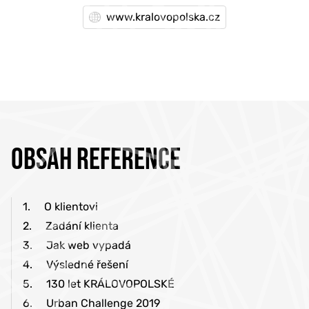
www.kralovopolska.cz
OBSAH REFERENCE
1.
O klientovi
2.
Zadání klienta
3.
Jak web vypadá
4.
Výsledné řešení
5.
130 let KRÁLOVOPOLSKÉ
6.
Urban Challenge 2019