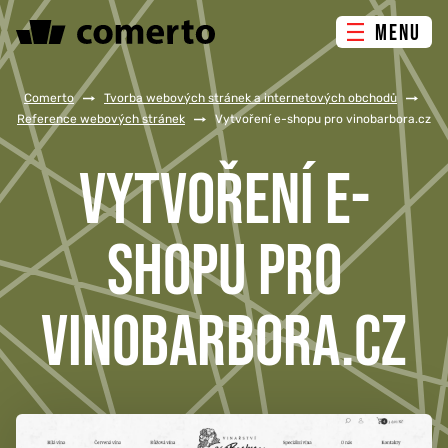
MENU
ONLINE MARKETING
Comerto
/
Tvorba webových stránek a internetových obchodů
/
Reference webových stránek
/
Vytvoření e-shopu pro vinobarbora.cz
TVORBA WEBU
VYTVOŘENÍ E-
PORADENSTVÍ & ŠKOLENÍ
SHOPU PRO
REFERENCE
VINOBARBORA.CZ
O NÁS
KONTAKTY