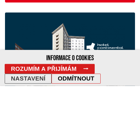
INFORMACE O COOKIES
ROZUMÍM A PŘIJÍMÁM
NASTAVENÍ
ODMÍTNOUT
REDESIGN WEBU HOTELU CONTINENTAL
Nový web pro Continental Brno, známý
brněnský hotel s dlouholetou tradicí, se