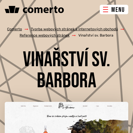
MENU
ONLINE MARKETING
Comerto
/
Tvorba webových stránek a internetových obchodů
/
Reference webových stránek
/
Vinařství sv. Barbora
TVORBA WEBU
VINAŘSTVÍ SV.
PORADENSTVÍ & ŠKOLENÍ
BARBORA
REFERENCE
O NÁS
KONTAKTY