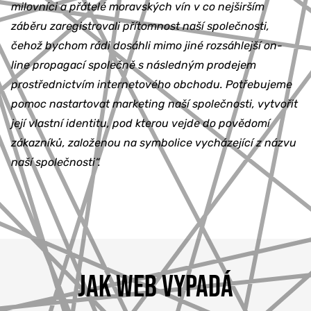
milovníci a přátelé moravských vín v co nejširším
záběru zaregistrovali přítomnost naší společnosti,
čehož bychom rádi dosáhli mimo jiné rozsáhlejší on-
line propagací společně s následným prodejem
prostřednictvím internetového obchodu. Potřebujeme
pomoc nastartovat marketing naší společnosti, vytvořit
její vlastní identitu, pod kterou vejde do povědomí
zákazníků, založenou na symbolice vycházející z názvu
naší společnosti“.
JAK WEB VYPADÁ