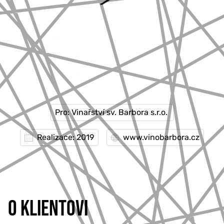
Pro: Vinařství sv. Barbora s.r.o.
Realizace: 2019
www.vinobarbora.cz
O KLIENTOVI