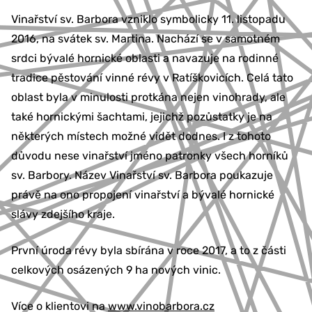
Vinařství sv. Barbora vzniklo symbolicky 11. listopadu
2016, na svátek sv. Martina. Nachází se v samotném
srdci bývalé hornické oblasti a navazuje na rodinné
tradice pěstování vinné révy v Ratíškovicích. Celá tato
oblast byla v minulosti protkána nejen vinohrady, ale
také hornickými šachtami, jejichž pozůstatky je na
některých místech možné vidět dodnes. I z tohoto
důvodu nese vinařství jméno patronky všech horníků
sv. Barbory. Název Vinařství sv. Barbora poukazuje
právě na ono propojení vinařství a bývalé hornické
slávy zdejšího kraje.
První úroda révy byla sbírána v roce 2017, a to z části
celkových osázených 9 ha nových vinic.
Více o klientovi na
www.vinobarbora.cz