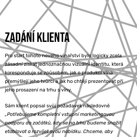
ZADÁNÍ KLIENTA
Pro start tohoto nového vinařství bylo logicky zcela
zásadní získat jednoznačnou vizuální identitu, která
koresponduje se způsobem, jak o produkci vína
přemýšlejí jeho tvůrci a jak ho chtějí prezentovat při
jeho prosazení na trhu s víny.
Sám klient popsal svůj požadavek následovně
„Potřebujeme kompletní vstupní marketingovou
podporu do začátků, kdy se na trhu budeme snažit
etablovat a rozvíjet svou nabídku. Chceme, aby