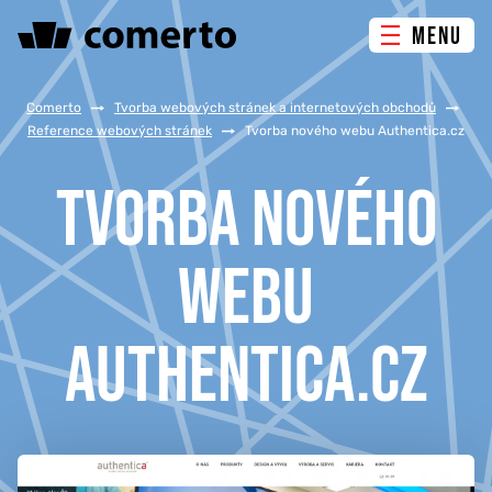
MENU
ONLINE MARKETING
Comerto
/
Tvorba webových stránek a internetových obchodů
/
Reference webových stránek
/
Tvorba nového webu Authentica.cz
TVORBA WEBU
TVORBA NOVÉHO
PORADENSTVÍ & ŠKOLENÍ
WEBU
REFERENCE
AUTHENTICA.CZ
O NÁS
KONTAKTY