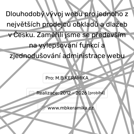
Dlouhodobý vývoj webu pro jednoho z
největších prodejců obkladů a dlažeb
v Česku. Zaměřili jsme se především
na vylepšování funkcí a
zjednodušování administrace webu
Pro: M.B.KERAMIKA
Realizace: 2012 – 2026
(probíhá)
www.mbkeramika.cz