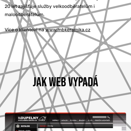
20 let zajišťuje služby velkoodběratelům i
maloodběratelům.
Více o klientovi na
www.mbkeramika.cz
JAK WEB VYPADÁ