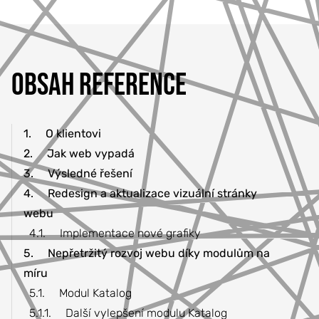
OBSAH REFERENCE
1.
O klientovi
2.
Jak web vypadá
3.
Výsledné řešení
4.
Redesign a aktualizace vizuální stránky
webu
4.1.
Implementace nové grafiky
5.
Nepřetržitý rozvoj webu díky modulům na
míru
5.1.
Modul Katalog
5.1.1.
Další vylepšení modulu Katalog