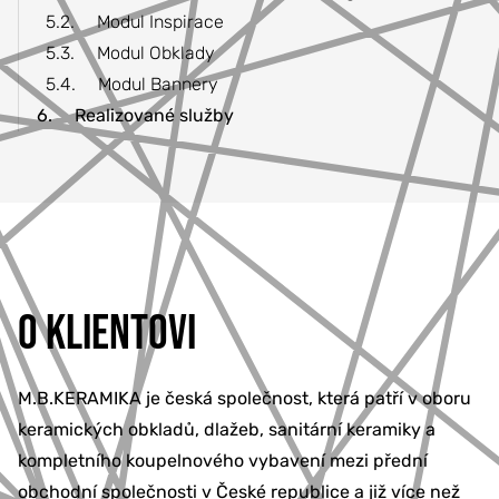
5.2.
Modul Inspirace
5.3.
Modul Obklady
5.4.
Modul Bannery
6.
Realizované služby
O KLIENTOVI
M.B.KERAMIKA je česká společnost, která patří v oboru
keramických obkladů, dlažeb, sanitární keramiky a
kompletního koupelnového vybavení mezi přední
obchodní společnosti v České republice a již více než