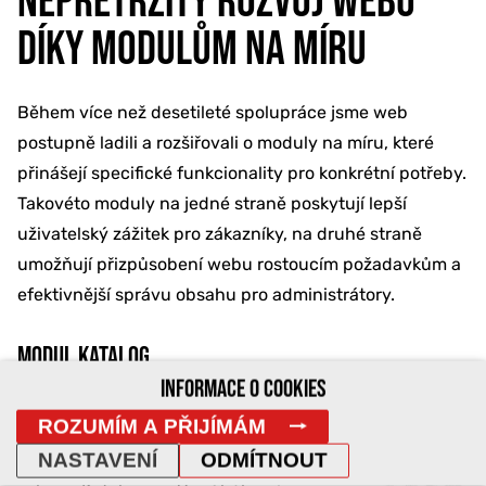
NEPŘETRŽITÝ ROZVOJ WEBU
DÍKY MODULŮM NA MÍRU
Během více než desetileté spolupráce jsme web
postupně ladili a rozšiřovali o moduly na míru, které
přinášejí specifické funkcionality pro konkrétní potřeby.
Takovéto moduly na jedné straně poskytují lepší
uživatelský zážitek pro zákazníky, na druhé straně
umožňují přizpůsobení webu rostoucím požadavkům a
efektivnější správu obsahu pro administrátory.
MODUL KATALOG
INFORMACE O COOKIES
Jedním z nejdůležitějších modulů,
ROZUMÍM A PŘIJÍMÁM
a to již od samého počátku naší
NASTAVENÍ
ODMÍTNOUT
spolupráce, je jeho e-shopová