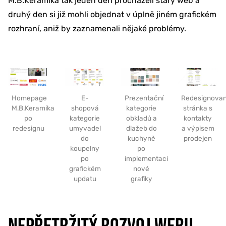
M.B.Keramika tak jeden den procházeli starý web a
druhý den si již mohli objednat v úplně jiném grafickém
rozhraní, aniž by zaznamenali nějaké problémy.
Homepage
E-
Prezentační
Redesignova
M.B.Keramika
shopová
kategorie
stránka s
po
kategorie
obkladů a
kontakty
redesignu
umyvadel
dlažeb do
a výpisem
do
kuchyně
prodejen
koupelny
po
po
implementaci
grafickém
nové
updatu
grafiky