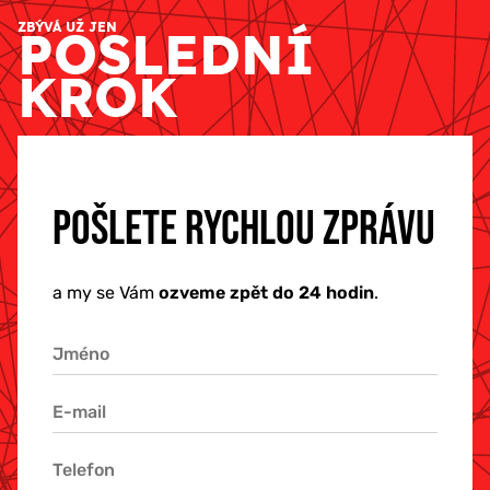
ZBÝVÁ UŽ JEN
POSLEDNÍ
KROK
POŠLETE RYCHLOU ZPRÁVU
a my se Vám
ozveme zpět do 24 hodin
.