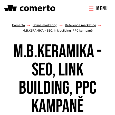
MENU
ONLINE MARKETING
Comerto
/
Online marketing
/
Reference marketing
/
M.B.KERAMIKA - SEO, link building, PPC kampaně
TVORBA WEBU
M.B.KERAMIKA -
PORADENSTVÍ & ŠKOLENÍ
SEO, LINK
REFERENCE
BUILDING, PPC
O NÁS
KAMPANĚ
KONTAKTY