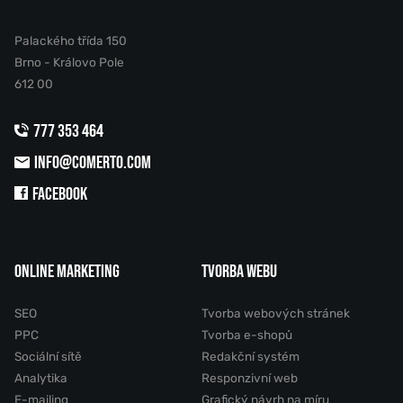
Palackého třída 150
Brno - Královo Pole
612 00
777 353 464
INFO@COMERTO.COM
FACEBOOK
ONLINE MARKETING
TVORBA WEBU
SEO
Tvorba webových stránek
PPC
Tvorba e-shopů
Sociální sítě
Redakční systém
Analytika
Responzivní web
E-mailing
Grafický návrh na míru