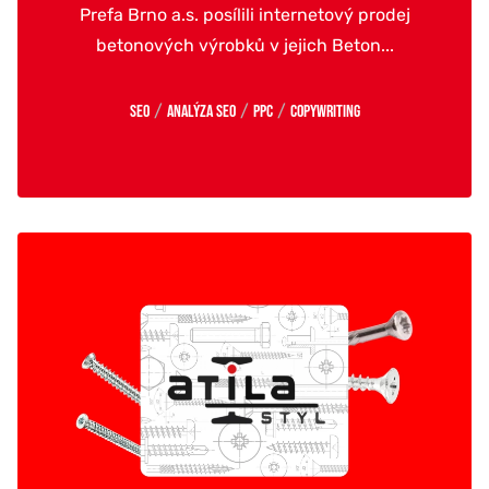
Prefa Brno a.s. posílili internetový prodej
betonových výrobků v jejich Beton...
/
/
/
SEO
Analýza SEO
PPC
Copywriting