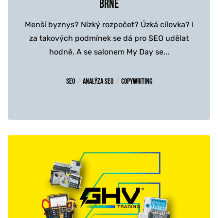
BRNĚ
Menší byznys? Nízký rozpočet? Úzká cílovka? I
za takových podmínek se dá pro SEO udělat
hodně. A se salonem My Day se...
/
/
SEO
Analýza SEO
Copywriting