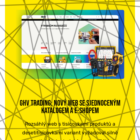
GHV TRADING: NOVÝ WEB SE SJEDNOCENÝM
KATALOGEM A E-SHOPEM
Rozsáhlý web s tisícovkami produktů a
desetitisícovkami variant vyžadoval silně