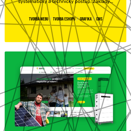
systematický a technický postup. Základy...
/
/
/
Tvorba webu
Tvorba eshopu
Grafika
CMS