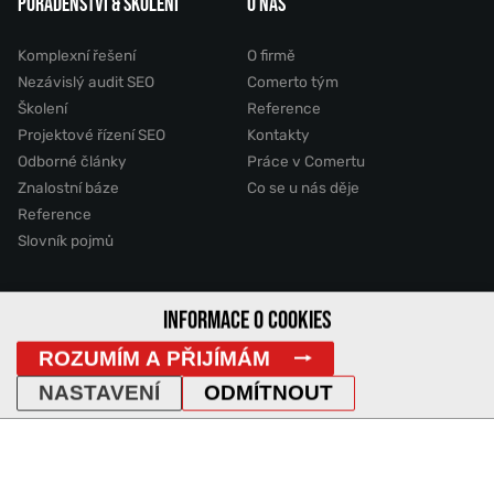
PORADENSTVÍ & ŠKOLENÍ
O NÁS
Komplexní řešení
O firmě
Nezávislý audit SEO
Comerto tým
Školení
Reference
Projektové řízení SEO
Kontakty
Odborné články
Práce v Comertu
Znalostní báze
Co se u nás děje
Reference
Slovník pojmů
INFORMACE O COOKIES
2011 - 2026 © Comerto, s.r.o.
ROZUMÍM A PŘIJÍMÁM
Mapa stránek
GDPR
Cookies
Vyhledávání
DemoWeb
NASTAVENÍ
ODMÍTNOUT
IP Adresa