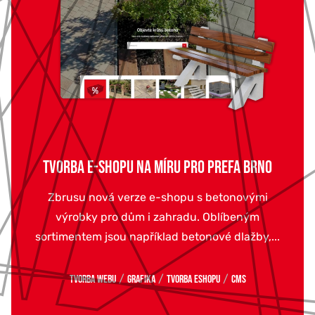
TVORBA E-SHOPU NA MÍRU PRO PREFA BRNO
Zbrusu nová verze e-shopu s betonovými
výrobky pro dům i zahradu. Oblíbeným
sortimentem jsou například betonové dlažby,...
/
/
/
Tvorba webu
Grafika
Tvorba eshopu
CMS