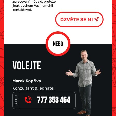
zpracováním údajů
, protože
jinak bychom Vás nemohli
kontaktovat.
NEBO
VOLEJTE
Marek Kopřiva
Konzultant & jednatel
OFFICE
777 353 464