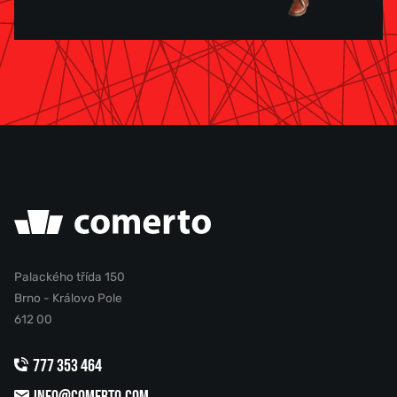
Palackého třída 150
Brno - Královo Pole
612 00
777 353 464
INFO@COMERTO.COM