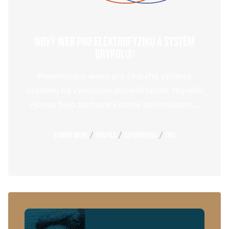
NOVÝ WEB PRO ELEKTROFYZIKU A SYSTÉM
DRYPOL®
Modernizace webu pro českého výrobce
systémů na vysoušení zdiva Drypol®. Největší
výzvou bylo zachování dobré optimalizace,...
/
/
/
Tvorba webu
Grafika
Copywriting
CMS