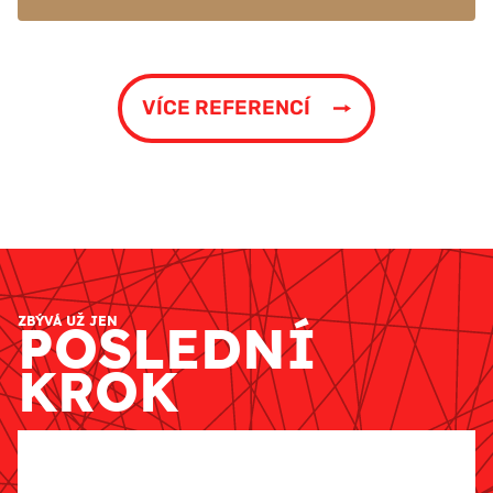
VÍCE REFERENCÍ
ZBÝVÁ UŽ JEN
POSLEDNÍ
KROK