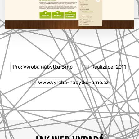
777 353 464
Pro: Výroba nábytku Brno
Realizace: 2011
www.vyroba-nabytku-brno.cz