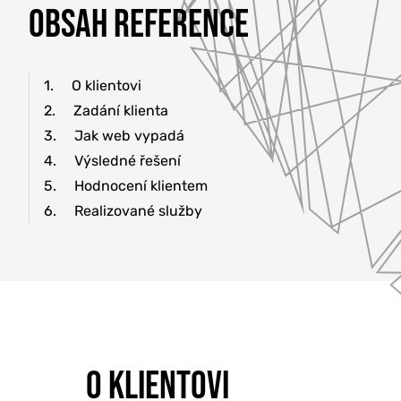
OBSAH REFERENCE
1.
O klientovi
2.
Zadání klienta
3.
Jak web vypadá
4.
Výsledné řešení
5.
Hodnocení klientem
6.
Realizované služby
O KLIENTOVI