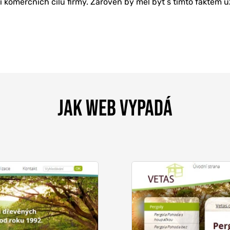
 komerčních cílů firmy. Zároveň by měl být s tímto faktem 
JAK WEB VYPADÁ