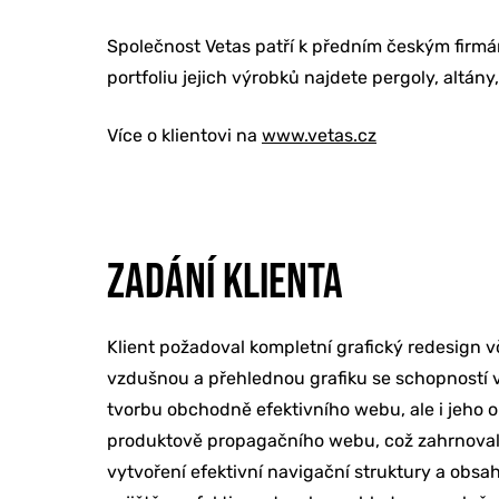
Společnost Vetas patří k předním českým firm
portfoliu jejich výrobků najdete pergoly, altán
Více o klientovi na
www.vetas.cz
ONLINE MAR
ZADÁNÍ KLIENTA
TVORBA WE
Klient požadoval kompletní grafický redesign
vzdušnou a přehlednou grafiku se schopností vt
tvorbu obchodně efektivního webu, ale i jeho 
PORADENSTV
produktově propagačního webu, což zahrnovalo
vytvoření efektivní navigační struktury a obs