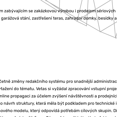
ám zabývajícím se zakázkovou výrobou i prodejem sériových 
y, garážová stání, zastřešení teras, zahradní domky, besídky 
KETING
BU
 včetně změny redakčního systému pro snadnější administrac
ažení do tématu. Vetas si vyžádal zpracování vstupní proje
online propagaci za účelem zvýšení návštěvnosti a prodejníc
Í & ŠKOLENÍ
 návrh struktury, která měla být podkladem pro technické 
ahového modelu, který odpovídá potřebám cílových skupin. D