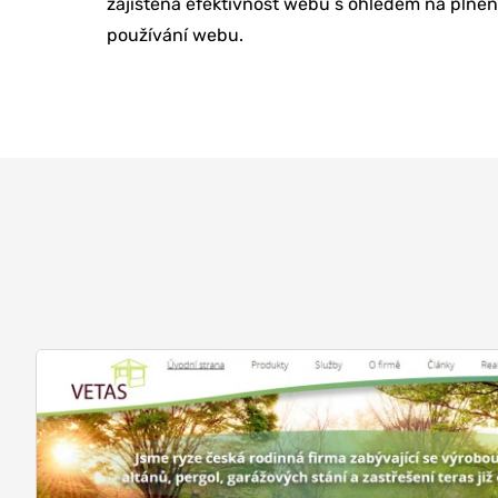
zajištěna efektivnost webu s ohledem na plnění
REFERENCE
používání webu.
O NÁS
KONTAKTY