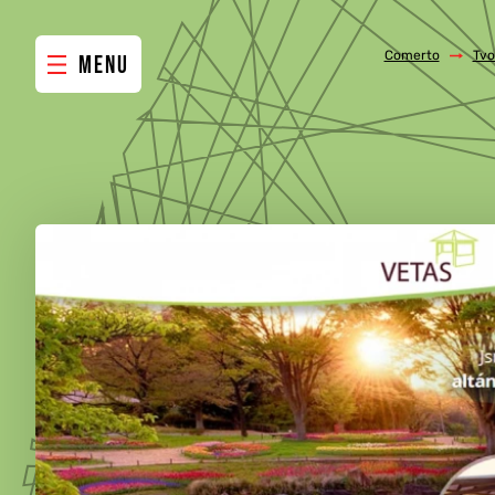
Comerto
/
Tvo
MENU