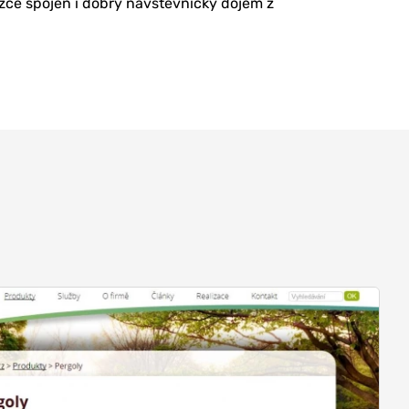
úzce spojen i dobrý návštěvnický dojem z