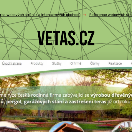
rba webových stránek a internetových obchodů
/
Reference webových str
VETAS.CZ