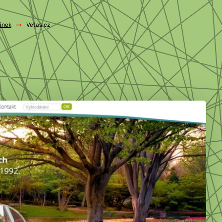
ánek
/
Vetas.cz