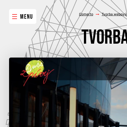
Comerto
/
Tvorba webovýc
MENU
TVORBA