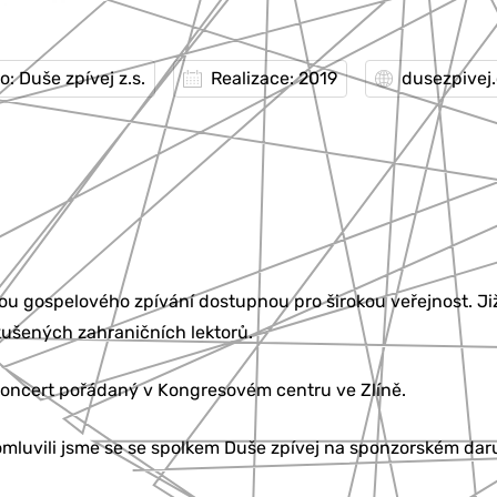
o: Duše zpívej z.s.
Realizace: 2019
dusezpivej
ukou gospelového zpívání dostupnou pro širokou veřejnost. Ji
ušených zahraničních lektorů.
oncert pořádaný v Kongresovém centru ve Zlíně.
 domluvili jsme se se spolkem Duše zpívej na sponzorském d