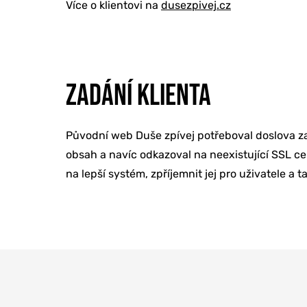
Více o klientovi na
dusezpivej.cz
ZADÁNÍ KLIENTA
Původní web Duše zpívej potřeboval doslova za
ONLINE MAR
obsah a navíc odkazoval na neexistující SSL ce
na lepší systém, zpříjemnit jej pro uživatele a ta
TVORBA WE
PORADENSTV