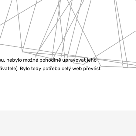
ssu, nebylo možné pohodlně upravovat jeho
živatele). Bylo tedy potřeba celý web převést