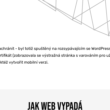
chránit - byl totiž spuštěný na rozsypávajícím se WordPre
KETING
rtifikát (zobrazovala se výstražná stránka s varováním pro u
ktéž vytvořit mobilní verzi.
BU
Í & ŠKOLENÍ
JAK WEB VYPADÁ