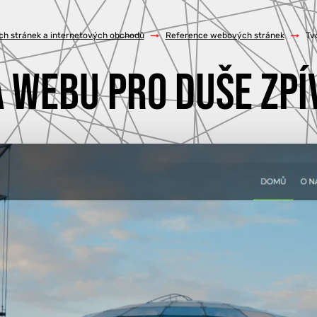
h stránek a internetových obchodů
/
Reference webových stránek
/
Tv
 WEBU PRO DUŠE ZPÍVE