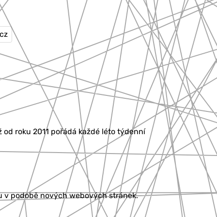
.cz
ž od roku 2011 pořádá každé léto týdenní
aru v podobě nových webových stránek.