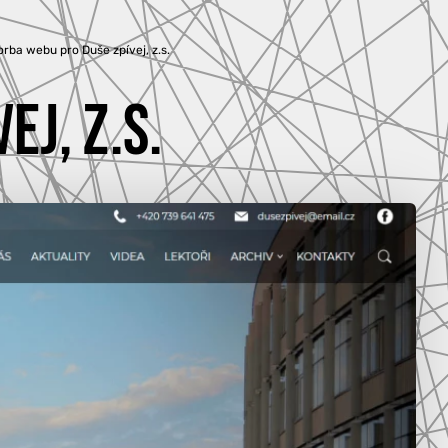
orba webu pro Duše zpívej, z.s.
J, Z.S.