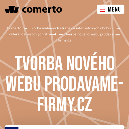
MENU
ONLINE MARKETING
Comerto
/
Tvorba webových stránek a internetových obchodů
/
Reference webových stránek
/
Tvorba nového webu prodavame-
firmy.cz
TVORBA WEBU
TVORBA NOVÉHO
PORADENSTVÍ & ŠKOLENÍ
WEBU PRODAVAME-
REFERENCE
O NÁS
FIRMY.CZ
KONTAKTY