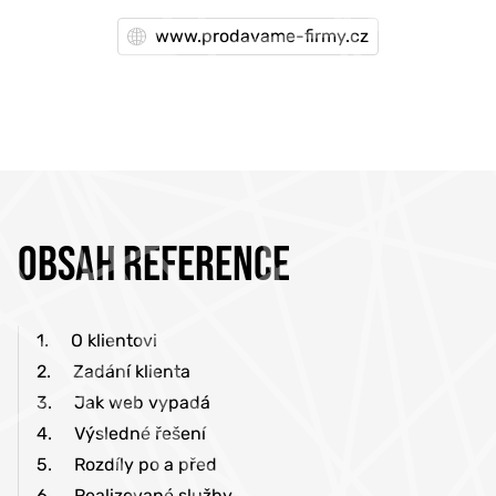
www.prodavame-firmy.cz
OBSAH REFERENCE
1.
O klientovi
2.
Zadání klienta
3.
Jak web vypadá
4.
Výsledné řešení
5.
Rozdíly po a před
6.
Realizované služby