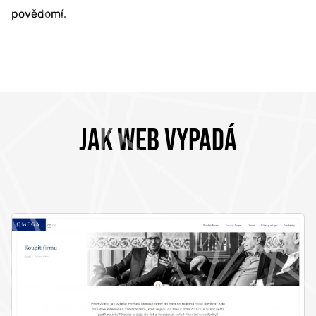
povědomí.
JAK WEB VYPADÁ