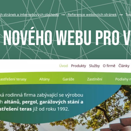
h stránek a internetových obchodů
/
Reference webových stránek
/
Tvo
 NOVÉHO WEBU PRO V