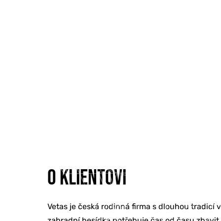
O KLIENTOVI
Vetas je česká rodinná firma s dlouhou tradicí
zahradní besídka potřebuje čas od času zbavit 