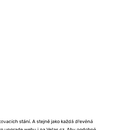
kovacích stání. A stejně jako každá dřevěná
 pro upgrade webu i na Vetas.cz. Aby podobně