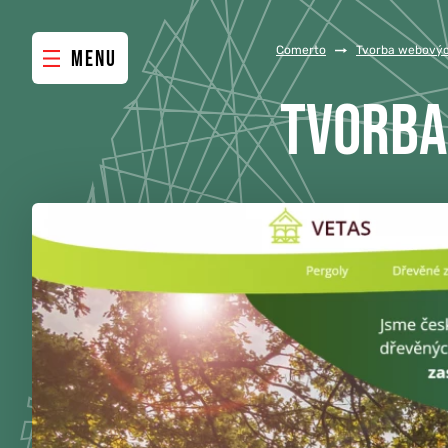
Comerto
/
Tvorba webovýc
MENU
TVORBA