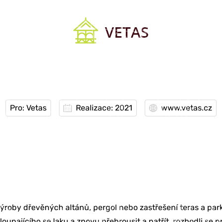
Pro: Vetas
Realizace: 2021
www.vetas.cz
 výroby dřevěných altánů, pergol nebo zastřešení teras a par
loupajícího se laku a znovu přebrousit a natřít, rozhodli se