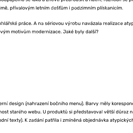
zimě, přívalovým letním dešťům i podzimním plískanicím.
truhlářské práce. A na sériovou výrobu navázala realizace 
tovým motivům modernizace. Jaké byly další?
moderní design (nahrazení bočního menu). Barvy měly korespo
dnost starého webu. U produktů si představoval větší důraz 
odní texty). K zadání patřila i zmíněná objednávka atypickýc