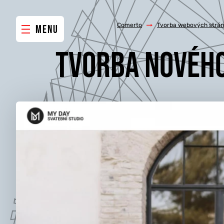
Comerto
/
Tvorba webových strán
MENU
TVORBA NOVÉHO