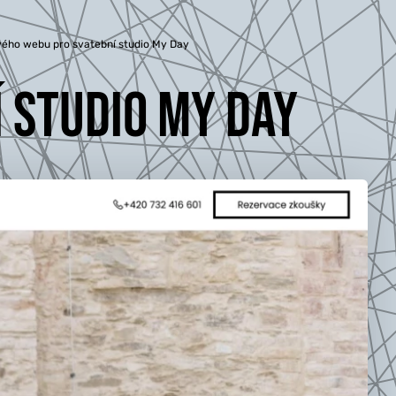
vého webu pro svatební studio My Day
 STUDIO MY DAY