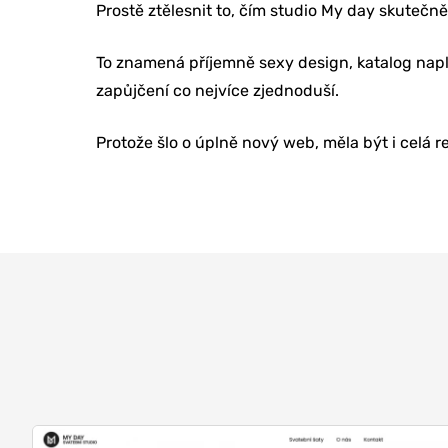
Prostě ztělesnit to, čím studio My day skutečn
REFERENCE
To znamená příjemně sexy design, katalog napl
zapůjčení co nejvíce zjednoduší.
O NÁS
Protože šlo o úplně nový web, měla být i celá 
KONTAKTY