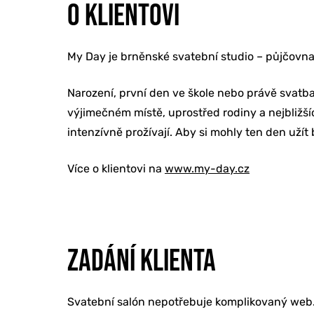
O KLIENTOVI
My Day je brněnské svatební studio – půjčovn
Narození, první den ve škole nebo právě svatba
výjimečném místě, uprostřed rodiny a nejbližší
intenzívně prožívají. Aby si mohly ten den uží
ONLINE MAR
Více o klientovi na
www.my-day.cz
TVORBA WE
ZADÁNÍ KLIENTA
PORADENSTV
Svatební salón nepotřebuje komplikovaný web. 