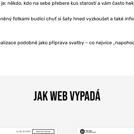
ě je: někdo, kdo na sebe přebere kus starostí a vám často he
něný fotkami budící chuť si šaty hned vyzkoušet a také info
realizace podobně jako příprava svatby – co nejvíce „napohod
JAK WEB VYPADÁ