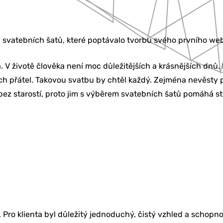
a svatebních šatů, které poptávalo tvorbu svého prvního we
. V životě člověka není moc důležitějších a krásnějších dnů
ch přátel. Takovou svatbu by chtěl každý. Zejména nevěsty p
t bez starostí, proto jim s výběrem svatebních šatů pomáhá s
KETING
BU
Í & ŠKOLENÍ
Pro klienta byl důležitý jednoduchý, čistý vzhled a schopno