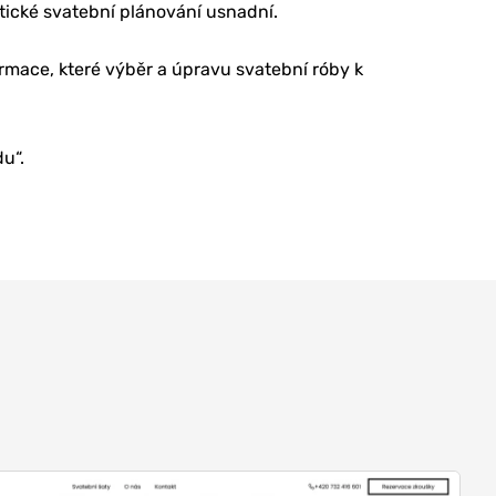
ktické svatební plánování usnadní.
rmace, které výběr a úpravu svatební róby k
u“.