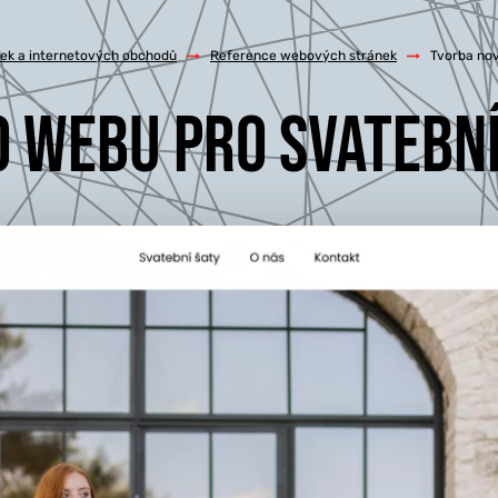
ek a internetových obchodů
/
Reference webových stránek
/
Tvorba no
 WEBU PRO SVATEBNÍ