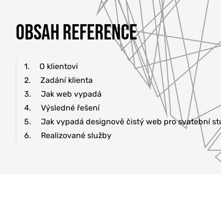
OBSAH REFERENCE
1.
O klientovi
2.
Zadání klienta
3.
Jak web vypadá
4.
Výsledné řešení
5.
Jak vypadá designově čistý web pro svatební st
6.
Realizované služby