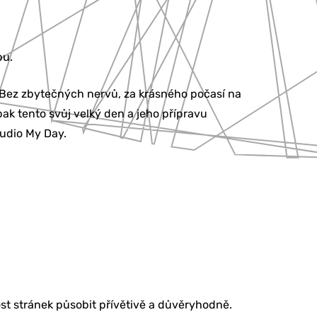
bu.
. Bez zbytečných nervů, za krásného počasí na
ak tento svůj velký den a jeho přípravu
tudio My Day.
st stránek působit přívětivě a důvěryhodně.