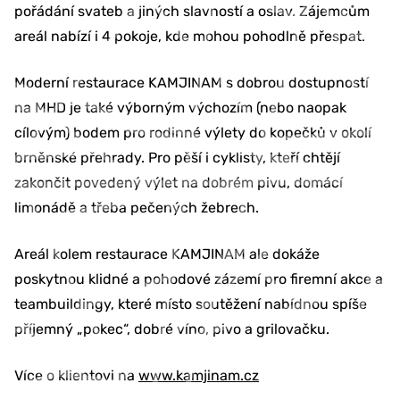
pořádání svateb a jiných slavností a oslav. Zájemcům
areál nabízí i 4 pokoje, kde mohou pohodlně přespat.
Moderní restaurace KAMJINAM s dobrou dostupností
na MHD je také výborným výchozím (nebo naopak
cílovým) bodem pro rodinné výlety do kopečků v okolí
brněnské přehrady. Pro pěší i cyklisty, kteří chtějí
zakončit povedený výlet na dobrém pivu, domácí
limonádě a třeba pečených žebrech.
Areál kolem restaurace KAMJINAM ale dokáže
poskytnou klidné a pohodové zázemí pro firemní akce a
teambuildingy, které místo soutěžení nabídnou spíše
příjemný „pokec“, dobré víno, pivo a grilovačku.
Více o klientovi na
www.kamjinam.cz