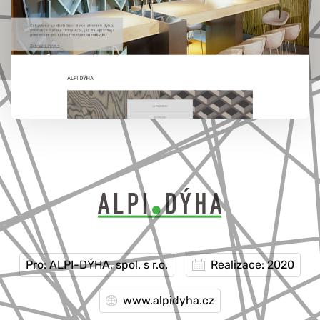
777 353 464
Pro: ALPI-DÝHA, spol. s r.o.
Realizace: 2020
www.alpidyha.cz