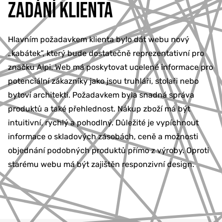
ZADÁNÍ KLIENTA
Hlavním požadavkem klienta bylo dát webu nový
„kabátek”, který bude dostatečně reprezentativní pro
značku Alpi. Web má poskytovat ucelené informace pro
potenciální zákazníky jako jsou truhláři, stolaři nebo
bytoví architekti. Požadavkem byla snadná správa
produktů a také přehlednost. Nákup zboží má být
intuitivní, rychlý a pohodlný. Důležité je vypíchnout
informace o skladových zásobách, ceně a možnosti
objednání podobných produktů přímo z výroby. Oproti
starému webu má být zajištěn responzivní design.