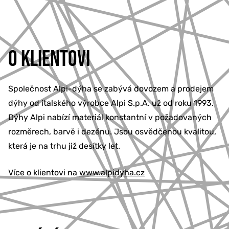
O KLIENTOVI
Společnost Alpi-dýha se zabývá dovozem a prodejem
dýhy od italského výrobce Alpi S.p.A. už od roku 1993.
Dýhy Alpi nabízí materiál konstantní v požadovaných
rozměrech, barvě i dezénu. Jsou osvědčenou kvalitou,
která je na trhu již desítky let.
Více o klientovi na
www.alpidyha.cz