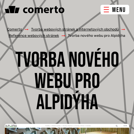
MENU
ONLINE MARKETING
Comerto
/
Tvorba webových stránek a internetových obchodů
/
Reference webových stránek
/
Tvorba nového webu pro Alpidýha
TVORBA WEBU
TVORBA NOVÉHO
PORADENSTVÍ & ŠKOLENÍ
WEBU PRO
REFERENCE
ALPIDÝHA
O NÁS
KONTAKTY