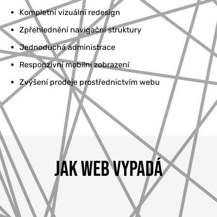
Kompletní vizuální redesign
Zpřehlednění navigační struktury
Jednoduchá administrace
Responzivní mobilní zobrazení
Zvýšení prodeje prostřednictvím webu
JAK WEB VYPADÁ