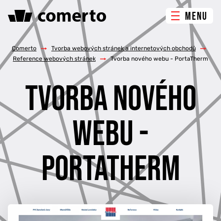
MENU
ONLINE MARKETING
Comerto
/
Tvorba webových stránek a internetových obchodů
/
Reference webových stránek
/
Tvorba nového webu - PortaTherm
TVORBA WEBU
TVORBA NOVÉHO
PORADENSTVÍ & ŠKOLENÍ
WEBU -
REFERENCE
PORTATHERM
O NÁS
KONTAKTY