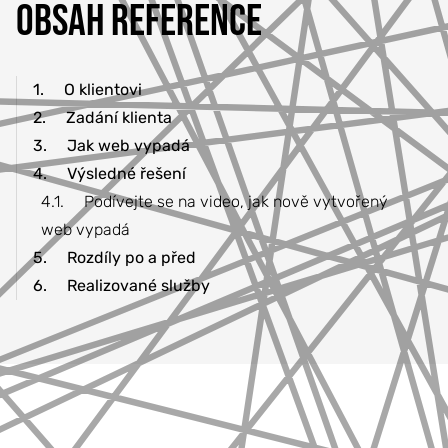
OBSAH REFERENCE
1.
O klientovi
2.
Zadání klienta
3.
Jak web vypadá
4.
Výsledné řešení
4.1.
Podívejte se na video, jak nově vytvořený
web vypadá
5.
Rozdíly po a před
6.
Realizované služby