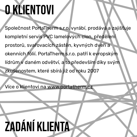
O KLIENTOVI
Společnost PortaTherm s.r.o. vyrábí, prodává a zajišťuje
kompletní servis PVC lamelových clon, předělení
prostorů, svařovacích zástěn, kyvných dveří a
okenních fólií. PortaTherm s.r.o. patří k evropským
lídrům v daném odvětví, a to především díky svým
zkušenostem, které sbírá již od roku 2007
Více o klientovi na
www.portatherm.cz
ZADÁNÍ KLIENTA