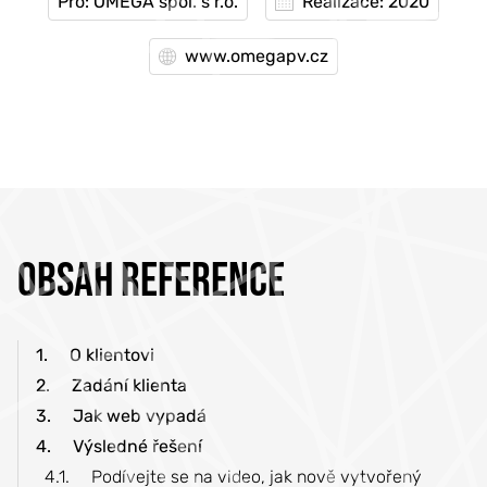
Pro: OMEGA spol. s r.o.
Realizace: 2020
www.omegapv.cz
OBSAH REFERENCE
1.
O klientovi
2.
Zadání klienta
3.
Jak web vypadá
4.
Výsledné řešení
4.1.
Podívejte se na video, jak nově vytvořený