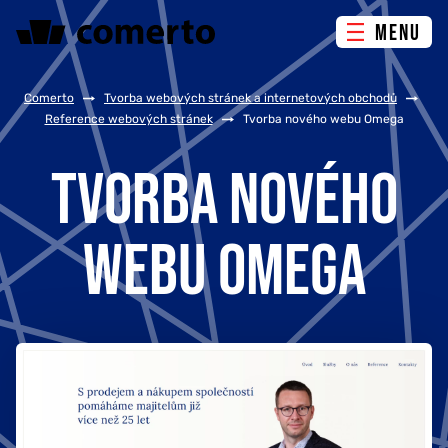
MENU
ONLINE MARKETING
Comerto
/
Tvorba webových stránek a internetových obchodů
/
Reference webových stránek
/
Tvorba nového webu Omega
TVORBA WEBU
TVORBA NOVÉHO
PORADENSTVÍ & ŠKOLENÍ
WEBU OMEGA
REFERENCE
O NÁS
KONTAKTY