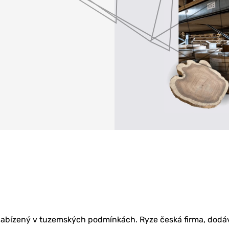
KETING
BU
Í & ŠKOLENÍ
h nabízený v tuzemských podmínkách. Ryze česká firma, dodáv