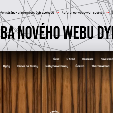
ých stránek a internetových obchodů
/
Reference webových stránek
/
BA NOVÉHO WEBU DY