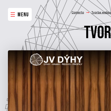
Comerto
/
Tvorba webov
MENU
TVOR