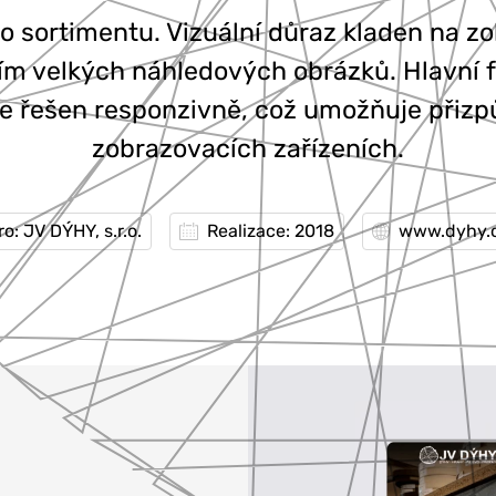
o sortimentu. Vizuální důraz kladen na zo
ím velkých náhledových obrázků. Hlavní 
 je řešen responzivně, což umožňuje přiz
zobrazovacích zařízeních.
ro: JV DÝHY, s.r.o.
Realizace: 2018
www.dyhy.