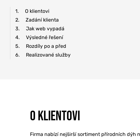
1.
O klientovi
2.
Zadání klienta
3.
Jak web vypadá
4.
Výsledné řešení
5.
Rozdíly po a před
6.
Realizované služby
ONLINE MAR
TVORBA WE
O KLIENTOVI
PORADENSTV
Firma nabízí nejširší sortiment přírodních dý