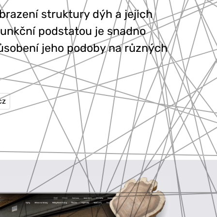
brazení struktury dýh a jejich
funkční podstatou je snadno
působení jeho podoby na různých
cz