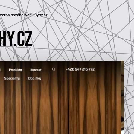
Tvorba nového webu Dyhy.cz
HY.CZ