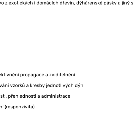
vo z exotických i domácích dřevin, dýhárenské pásky a jiný s
ktivnění propagace a zviditelnění.
ání vzorků a kresby jednotlivých dýh.
i, přehlednosti a administrace.
í (responzivita).