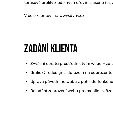
terasové profily z odolných dřevin, sušené řezi
REFERENCE
Více o klientovi na
www.dyhy.cz
O NÁS
ZADÁNÍ KLIENTA
KONTAKTY
Zvýšení obratu prostřednictvím webu – zefe
Grafický redesign s důrazem na odprezentov
Úprava původního webu z pohledu funkčnost
Odladění zobrazení webu pro mobilní zařízen