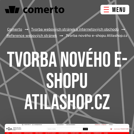
MENU
ONLINE MARKETING
Comerto
/
Tvorba webových stránek a internetových obchodů
/
Reference webových stránek
/
Tvorba nového e-shopu Atilashop.cz
TVORBA WEBU
TVORBA NOVÉHO E-
PORADENSTVÍ & ŠKOLENÍ
SHOPU
REFERENCE
ATILASHOP.CZ
O NÁS
KONTAKTY