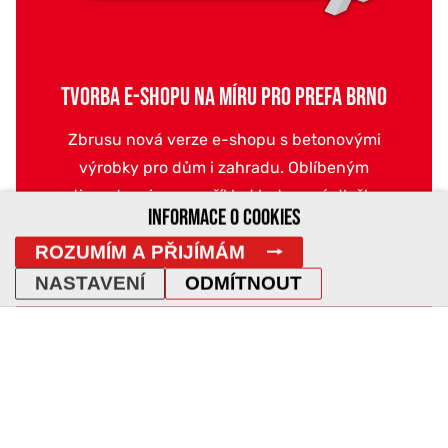
TVORBA E-SHOPU NA MÍRU PRO PREFA BRNO
Zbrusu nová verze e-shopu s betonovými
výrobky pro dům i zahradu. Oblíbeným
sortimentem jsou například betonové dlažby,...
INFORMACE O COOKIES
ROZUMÍM A PŘIJÍMÁM
/
/
/
Tvorba webu
Grafika
Tvorba eshopu
CMS
NASTAVENÍ
ODMÍTNOUT