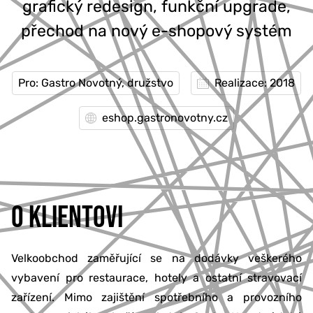
grafický redesign, funkční upgrade,
přechod na nový e-shopový systém
Pro: Gastro Novotný, družstvo
Realizace: 2018
eshop.gastronovotny.cz
O KLIENTOVI
Velkoobchod zaměřující se na dodávky veškerého
vybavení pro restaurace, hotely a ostatní stravovací
zařízení. Mimo zajištění spotřebního a provozního