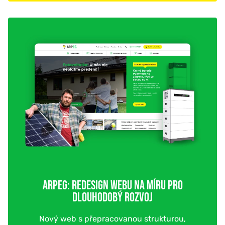
ARPEG: REDESIGN WEBU NA MÍRU PRO
DLOUHODOBÝ ROZVOJ
Nový web s přepracovanou strukturou,