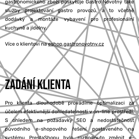
gastronomického zboží poskytuje Gastro Novotný také
služby projektování gastro provozů, a to včetně
dodávky a montáže vybavení pro profesionální
kuchyně a jídelny.
Více o klientovi na
eshop.gastronovotny.cz
ZADÁNÍ KLIENTA
Pro klienta dlouhodobě provádíme optimalizaci za
účelem efektivnější dohledatelnosti v on-line prostředí.
S ohledem na požadavky SEO a nedostatečnost
původního e-shopového řešení postaveného na
systému PrestaShopu bylo rozhodnuto změnit e-