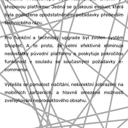
shopovou platformu. Jedná se o jakousi evoluci, která
byla podložena opodstatněnými požadavky především
technického rázu.
Pro funkční a technický upgrade byl zvolen systém
Shoptet. A to proto, že velmi efektivně eliminuje
nedostatky původní platformy a poskytuje pokročilou
funkčnost v souladu se současnými požadavky e-
commerce.
Vyřešila se pomalost načítání, nekorektní zobrazení na
mobilních zařízeních, a hlavně omezené možnosti
zveřejňování neproduktového obsahu.