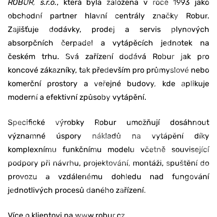
ROBUR, s.r.o.
, která byla založena v roce 1993 jako
obchodní partner hlavní centrály značky Robur.
Zajišťuje dodávky, prodej a servis plynových
absorpčních čerpadel a vytápěcích jednotek na
českém trhu. Svá zařízení dodává Robur jak pro
koncové zákazníky, tak především pro průmyslové nebo
komerční prostory a veřejné budovy, kde aplikuje
moderní a efektivní způsoby vytápění.
Specifické výrobky Robur umožňují dosáhnout
významné úspory nákladů na vytápění díky
komplexnímu funkčnímu modelu včetně související
podpory při návrhu, projektování, montáži, spuštění do
provozu a vzdálenému dohledu nad fungování
jednotlivých procesů daného zařízení.
Více o klientovi na
www.robur.cz