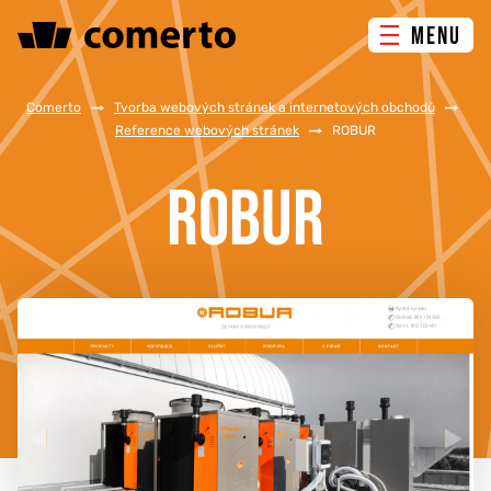
MENU
ONLINE MARKETING
Comerto
/
Tvorba webových stránek a internetových obchodů
/
Reference webových stránek
/
ROBUR
TVORBA WEBU
ROBUR
PORADENSTVÍ & ŠKOLENÍ
REFERENCE
O NÁS
KONTAKTY